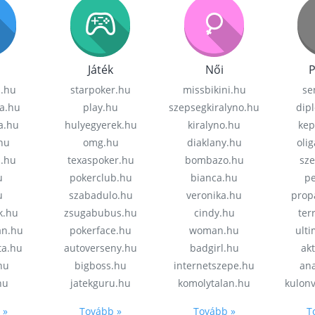
Játék
Női
P
z.hu
starpoker.hu
missbikini.hu
se
a.hu
play.hu
szepsegkiralyno.hu
dip
a.hu
hulyegyerek.hu
kiralyno.hu
kep
hu
omg.hu
diaklany.hu
oli
a.hu
texaspoker.hu
bombazo.hu
sz
u
pokerclub.hu
bianca.hu
pe
u
szabadulo.hu
veronika.hu
prop
k.hu
zsugabubus.hu
cindy.hu
ter
an.hu
pokerface.hu
woman.hu
ult
ta.hu
autoverseny.hu
badgirl.hu
akt
.hu
bigboss.hu
internetszepe.hu
an
hu
jatekguru.hu
komolytalan.hu
kulon
 »
Tovább »
Tovább »
T