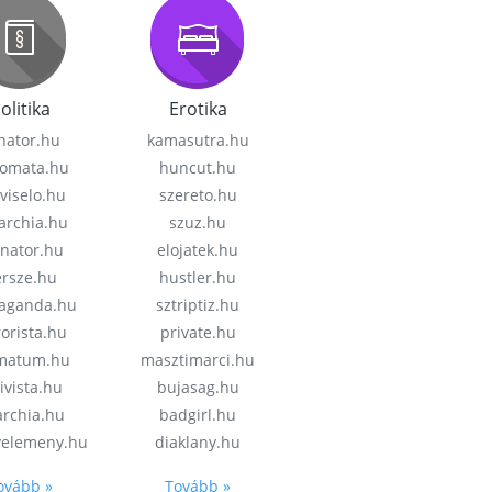
olitika
Erotika
nator.hu
kamasutra.hu
lomata.hu
huncut.hu
viselo.hu
szereto.hu
garchia.hu
szuz.hu
enator.hu
elojatek.hu
rsze.hu
hustler.hu
aganda.hu
sztriptiz.hu
rorista.hu
private.hu
imatum.hu
masztimarci.hu
ivista.hu
bujasag.hu
archia.hu
badgirl.hu
velemeny.hu
diaklany.hu
ovább »
Tovább »