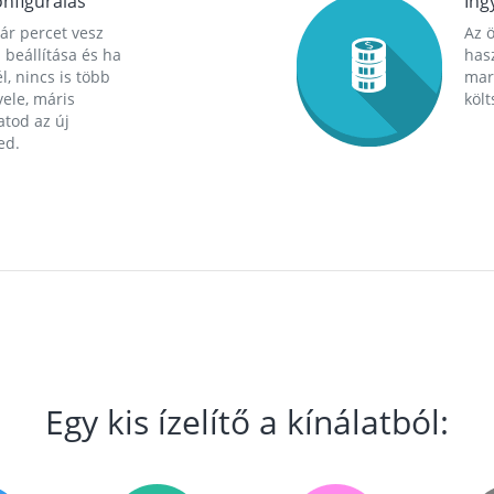
nfigurálás
Ing
ár percet vesz
Az 
 beállítása és ha
hasz
l, nincs is több
mara
ele, máris
költ
tod az új
ed.
Egy kis ízelítő a kínálatból: