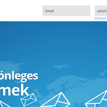
Elfelejtet
lönleges
ímek