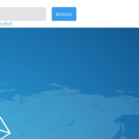
Belépés
t jelszó