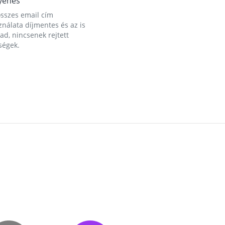
yenes
összes email cím
nálata díjmentes és az is
d, nincsenek rejtett
ségek.