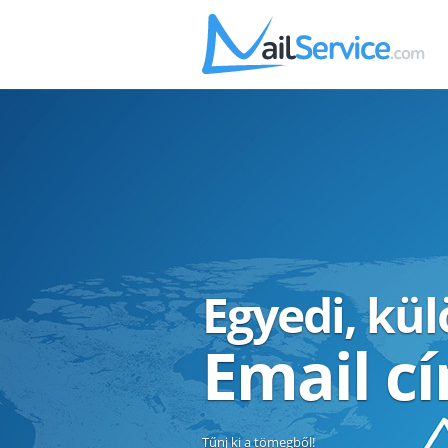
Egyedi, kü
Email c
Tűnj ki a tömegből!