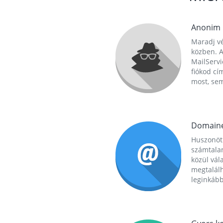
Anonim
Maradj vé
közben. A
MailServi
fiókod cí
most, se
Domain
Huszonöt
számtala
közül vál
megtalál
leginkább