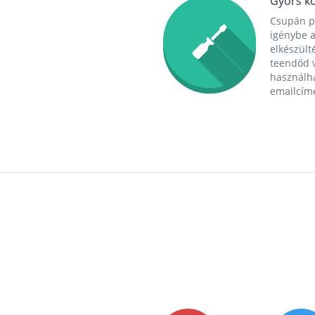
Gyors ko
Csupán p
igénybe a
elkészülté
teendőd v
használha
emailcím