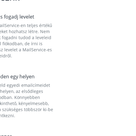
és fogadj levelet
ilService-en teljes értékű
eket hozhatsz létre. Nem
 fogadni tudod a leveleid
l fiókodban, de írni is
z levelet a MailService-es
idről.
den egy helyen
eld egyedi emailcímeidet
helyen, az elsődleges
kodban. Könnyebben
ekinthető, kényelmesebb,
 szükséges többször ki-be
ntkezni.