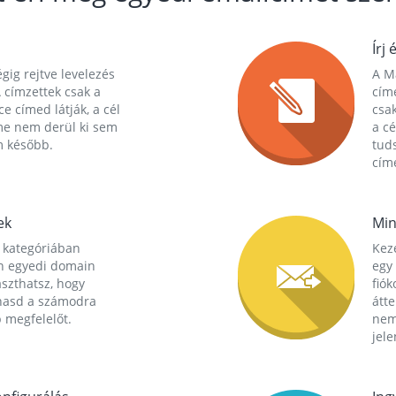
Írj 
gig rejtve levelezés
A Ma
 címzettek csak a
cím
ce címed látják, a cél
csak
me nem derül ki sem
a cé
m később.
tuds
címe
ek
Min
 kategóriában
Kez
n egyedi domain
egy 
aszthatsz, hogy
fió
hasd a számodra
átt
 megfelelőt.
nem
jele