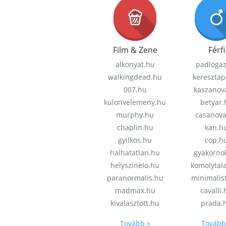
Film & Zene
Férfi
alkonyat.hu
padloga
walkingdead.hu
keresztap
007.hu
kaszanov
kulonvelemeny.hu
betyar.
murphy.hu
casanov
chaplin.hu
kan.h
gyilkos.hu
cop.h
halhatatlan.hu
gyakorno
helyszinelo.hu
komolytal
paranormalis.hu
minimalis
madmax.hu
cavalli
kivalasztott.hu
prada.
Tovább »
Tovább