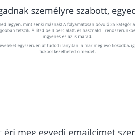
gadnak személyre szabott, egyed
címed legyen, mint senki másnak! A folyamatosan bővülő 25 kategóri
egjobban tetszik. Állítsd be 3 perc alatt, és használd - rendszerü
ingyenes és az is marad.
leveleket egyszerűen át tudod irányítani a már meglévő fiókodba, í
fiókból kezelheted címeidet.
t éri meg egyedi emailcímet szer