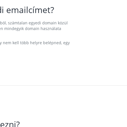
i emailcímet?
ából, számtalan egyedi domain közül
nkben mindegyik domain használata
gy nem kell több helyre belépned, egy
ezni?