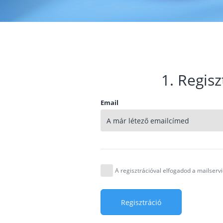
1. Regisz
Email
A regisztrációval elfogadod a mailser
Regisztráció