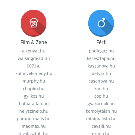
Film & Zene
Férfi
alkonyat.hu
padlogaz.hu
walkingdead.hu
keresztapa.hu
007.hu
kaszanova.hu
kulonvelemeny.hu
betyar.hu
murphy.hu
casanova.hu
chaplin.hu
kan.hu
gyilkos.hu
cop.hu
halhatatlan.hu
gyakornok.hu
helyszinelo.hu
komolytalan.hu
paranormalis.hu
minimalista.hu
madmax.hu
cavalli.hu
kivalasztott.hu
prada.hu