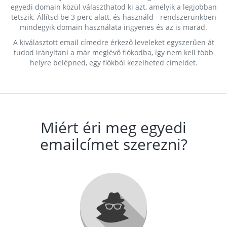
egyedi domain közül választhatod ki azt, amelyik a legjobban
tetszik. Állítsd be 3 perc alatt, és használd - rendszerünkben
mindegyik domain használata ingyenes és az is marad.
A kiválasztott email címedre érkező leveleket egyszerűen át
tudod irányítani a már meglévő fiókodba, így nem kell több
helyre belépned, egy fiókból kezelheted címeidet.
Miért éri meg egyedi
emailcímet szerezni?