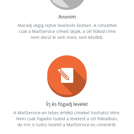
Anonim
Maradj végig rejtve levelezés közben. A címzettek
csak a MailService címed látják, a cél fiókod címe
nem derül ki sem most, sem később.
Írj és fogadj levelet
A MailService-en teljes értékű címeket hozhatsz létre.
Nem csak fogadni tudod a leveleid a cél fiókodban,
de írni is tudsz levelet a MailService-es címeidről.