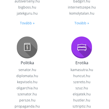
autoverseny.hu
badgirl.hu
bigboss.hu
internetszepe.hu
jatekguru.hu
komolytalan.hu
Tovább »
Tovább »
Politika
Erotika
senator.hu
kamasutra.hu
diplomata.hu
huncut.hu
kepviselo.hu
szereto.hu
oligarchia.hu
szuz.hu
szenator.hu
elojatek.hu
persze.hu
hustler.hu
propaganda.hu
sztriptiz.hu