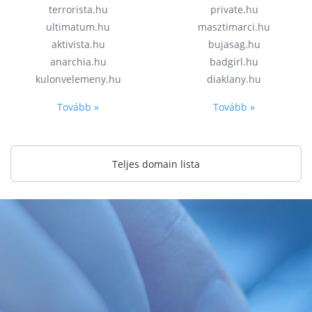
terrorista.hu
private.hu
ultimatum.hu
masztimarci.hu
aktivista.hu
bujasag.hu
anarchia.hu
badgirl.hu
kulonvelemeny.hu
diaklany.hu
Tovább »
Tovább »
Teljes domain lista