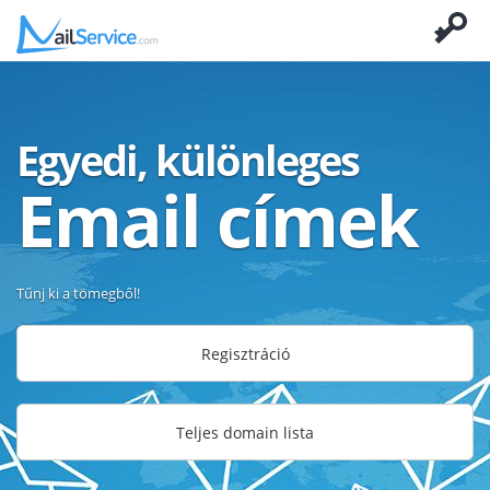
Egyedi, különleges
Email címek
Tűnj ki a tömegből!
Regisztráció
Teljes domain lista