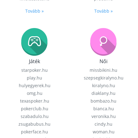
Tovább »
Tovább »
Játék
Női
starpoker.hu
missbikini.hu
play.hu
szepsegkiralyno.hu
hulyegyerek.hu
kiralyno.hu
omg.hu
diaklany.hu
texaspoker.hu
bombazo.hu
pokerclub.hu
bianca.hu
szabadulo.hu
veronika.hu
zsugabubus.hu
cindy.hu
pokerface.hu
woman.hu