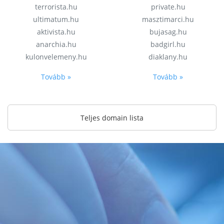
terrorista.hu
private.hu
ultimatum.hu
masztimarci.hu
aktivista.hu
bujasag.hu
anarchia.hu
badgirl.hu
kulonvelemeny.hu
diaklany.hu
Tovább »
Tovább »
Teljes domain lista