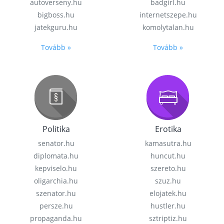
autoverseny.hu
badgirl.hu
bigboss.hu
internetszepe.hu
jatekguru.hu
komolytalan.hu
Tovább »
Tovább »
Politika
Erotika
senator.hu
kamasutra.hu
diplomata.hu
huncut.hu
kepviselo.hu
szereto.hu
oligarchia.hu
szuz.hu
szenator.hu
elojatek.hu
persze.hu
hustler.hu
propaganda.hu
sztriptiz.hu