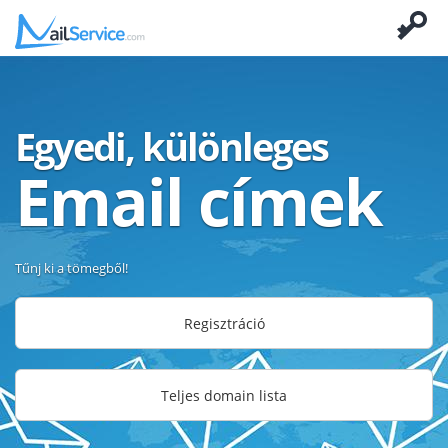
Egyedi, különleges
Email címek
Tűnj ki a tömegből!
Regisztráció
Teljes domain lista