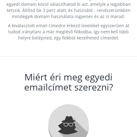
egyedi domain közül választhatod ki azt, amelyik a legjobban
tetszik. Állítsd be 3 perc alatt, és használd - rendszerünkben
mindegyik domain használata ingyenes és az is marad.
A kiválasztott email címedre érkező leveleket egyszerűen át
tudod irányítani a már meglévő fiókodba, így nem kell több
helyre belépned, egy fiókból kezelheted címeidet.
Miért éri meg egyedi
emailcímet szerezni?