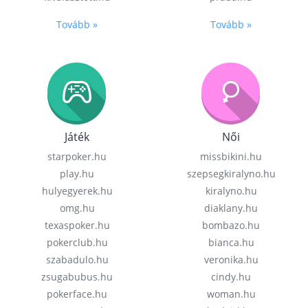
Tovább »
Tovább »
Játék
Női
starpoker.hu
missbikini.hu
play.hu
szepsegkiralyno.hu
hulyegyerek.hu
kiralyno.hu
omg.hu
diaklany.hu
texaspoker.hu
bombazo.hu
pokerclub.hu
bianca.hu
szabadulo.hu
veronika.hu
zsugabubus.hu
cindy.hu
pokerface.hu
woman.hu