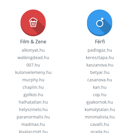
Film & Zene
Férfi
alkonyat.hu
padlogaz.hu
walkingdead.hu
keresztapa.hu
007.hu
kaszanova.hu
kulonvelemeny.hu
betyar.hu
murphy.hu
casanova.hu
chaplin.hu
kan.hu
gyilkos.hu
cop.hu
halhatatlan.hu
gyakornok.hu
helyszinelo.hu
komolytalan.hu
paranormalis.hu
minimalista.hu
madmax.hu
cavalli.hu
kivalasztott.hu
prada.hu