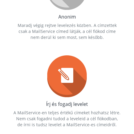
Anonim
Maradj végig rejtve levelezés közben. A címzettek
csak a MailService címed látják, a cél fiókod címe
nem derül ki sem most, sem később.
Írj és fogadj levelet
A MailService-en teljes értékű címeket hozhatsz létre.
Nem csak fogadni tudod a leveleid a cél fiókodban,
de írni is tudsz levelet a MailService-es címeidről.