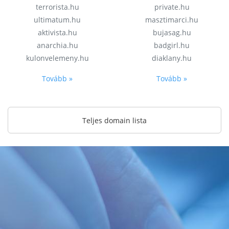
terrorista.hu
private.hu
ultimatum.hu
masztimarci.hu
aktivista.hu
bujasag.hu
anarchia.hu
badgirl.hu
kulonvelemeny.hu
diaklany.hu
Tovább »
Tovább »
Teljes domain lista