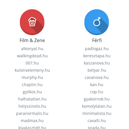
Film & Zene
Férfi
alkonyat.hu
padlogaz.hu
walkingdead.hu
keresztapa.hu
007.hu
kaszanova.hu
kulonvelemeny.hu
betyar.hu
murphy.hu
casanova.hu
chaplin.hu
kan.hu
gyilkos.hu
cop.hu
halhatatlan.hu
gyakornok.hu
helyszinelo.hu
komolytalan.hu
paranormalis.hu
minimalista.hu
madmax.hu
cavalli.hu
kivalasztott.hu
prada.hu