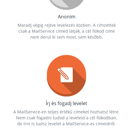
Anonim
Maradj végig rejtve levelezés közben. A címzettek
csak a MailService címed látják, a cél fiókod címe
nem derül ki sem most, sem később.
Írj és fogadj levelet
A MailService-en teljes értékű címeket hozhatsz létre.
Nem csak fogadni tudod a leveleid a cél fiókodban,
de írni is tudsz levelet a MailService-es címeidről.