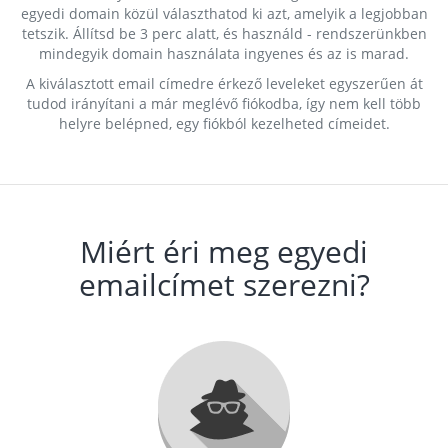
egyedi domain közül választhatod ki azt, amelyik a legjobban
tetszik. Állítsd be 3 perc alatt, és használd - rendszerünkben
mindegyik domain használata ingyenes és az is marad.
A kiválasztott email címedre érkező leveleket egyszerűen át
tudod irányítani a már meglévő fiókodba, így nem kell több
helyre belépned, egy fiókból kezelheted címeidet.
Miért éri meg egyedi
emailcímet szerezni?