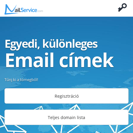
Egyedi, különleges
Email címek
Tűnj ki a tömegből!
Regisztráció
Teljes domain lista