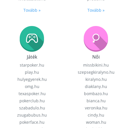
Tovább »
Tovább »
Játék
Női
starpoker.hu
missbikini.hu
play.hu
szepsegkiralyno.hu
hulyegyerek.hu
kiralyno.hu
omg.hu
diaklany.hu
texaspoker.hu
bombazo.hu
pokerclub.hu
bianca.hu
szabadulo.hu
veronika.hu
zsugabubus.hu
cindy.hu
pokerface.hu
woman.hu