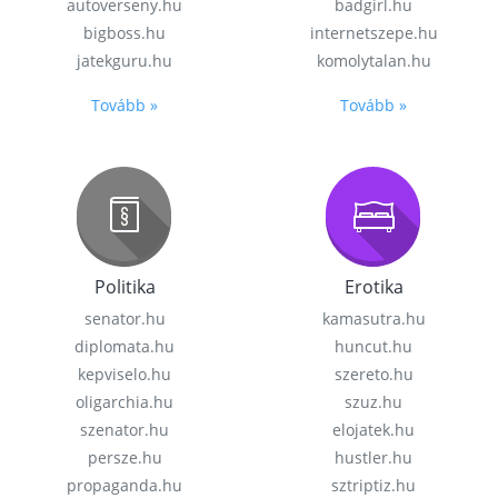
autoverseny.hu
badgirl.hu
bigboss.hu
internetszepe.hu
jatekguru.hu
komolytalan.hu
Tovább »
Tovább »
Politika
Erotika
senator.hu
kamasutra.hu
diplomata.hu
huncut.hu
kepviselo.hu
szereto.hu
oligarchia.hu
szuz.hu
szenator.hu
elojatek.hu
persze.hu
hustler.hu
propaganda.hu
sztriptiz.hu