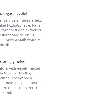
és fogadj levelet
ilService-en teljes értékű
eket hozhatsz létre. Nem
 fogadni tudod a leveleid
l fiókodban, de írni is
z levelet a MailService-es
idről.
den egy helyen
eld egyedi emailcímeidet
helyen, az elsődleges
kodban. Könnyebben
ekinthető, kényelmesebb,
 szükséges többször ki-be
ntkezni.