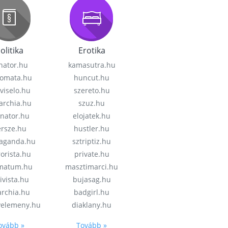
olitika
Erotika
nator.hu
kamasutra.hu
lomata.hu
huncut.hu
viselo.hu
szereto.hu
garchia.hu
szuz.hu
enator.hu
elojatek.hu
rsze.hu
hustler.hu
aganda.hu
sztriptiz.hu
rorista.hu
private.hu
imatum.hu
masztimarci.hu
ivista.hu
bujasag.hu
archia.hu
badgirl.hu
velemeny.hu
diaklany.hu
ovább »
Tovább »