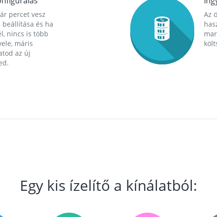
nfigurálás
Ing
ár percet vesz
Az 
 beállítása és ha
hasz
l, nincs is több
mara
ele, máris
költ
tod az új
ed.
Egy kis ízelítő a kínálatból: