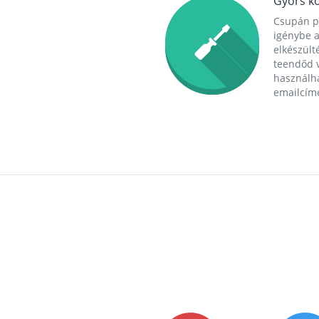
Gyors ko
Csupán p
igénybe a
elkészülté
teendőd v
használha
emailcím