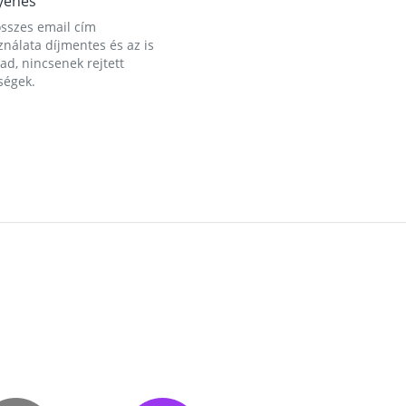
yenes
összes email cím
nálata díjmentes és az is
d, nincsenek rejtett
ségek.