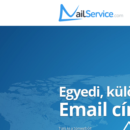
Egyedi, kü
Email c
Tűnj ki a tömegből!