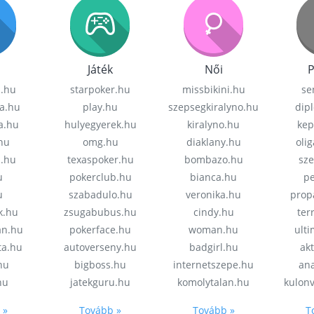
Játék
Női
P
z.hu
starpoker.hu
missbikini.hu
se
a.hu
play.hu
szepsegkiralyno.hu
dip
a.hu
hulyegyerek.hu
kiralyno.hu
kep
hu
omg.hu
diaklany.hu
oli
a.hu
texaspoker.hu
bombazo.hu
sz
u
pokerclub.hu
bianca.hu
pe
u
szabadulo.hu
veronika.hu
prop
k.hu
zsugabubus.hu
cindy.hu
ter
an.hu
pokerface.hu
woman.hu
ult
ta.hu
autoverseny.hu
badgirl.hu
akt
.hu
bigboss.hu
internetszepe.hu
an
hu
jatekguru.hu
komolytalan.hu
kulon
 »
Tovább »
Tovább »
T