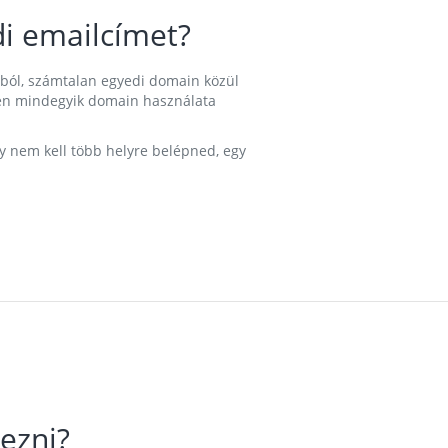
i emailcímet?
ából, számtalan egyedi domain közül
nkben mindegyik domain használata
gy nem kell több helyre belépned, egy
ezni?