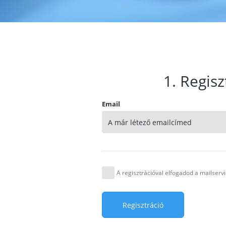
1. Regisz
Email
A regisztrációval elfogadod a mailser
Regisztráció