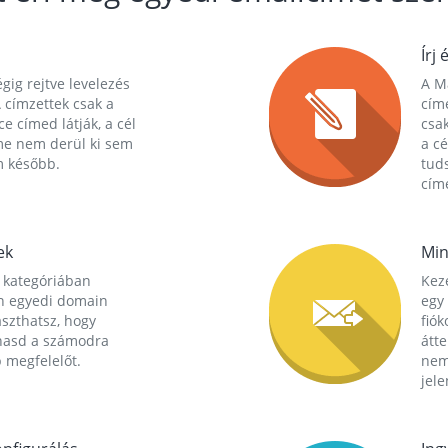
Írj 
gig rejtve levelezés
A Ma
 címzettek csak a
cím
ce címed látják, a cél
csak
me nem derül ki sem
a cé
m később.
tuds
címe
ek
Min
 kategóriában
Kez
n egyedi domain
egy 
aszthatsz, hogy
fió
hasd a számodra
átt
 megfelelőt.
nem
jele