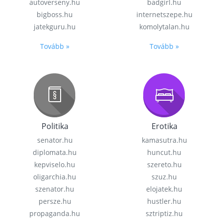
autoverseny.hu
badgirl.hu
bigboss.hu
internetszepe.hu
jatekguru.hu
komolytalan.hu
Tovább »
Tovább »
Politika
Erotika
senator.hu
kamasutra.hu
diplomata.hu
huncut.hu
kepviselo.hu
szereto.hu
oligarchia.hu
szuz.hu
szenator.hu
elojatek.hu
persze.hu
hustler.hu
propaganda.hu
sztriptiz.hu