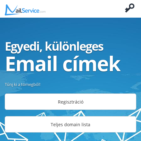
Egyedi, különleges
Email címek
Tűnj ki a tömegből!
Regisztráció
Teljes domain lista