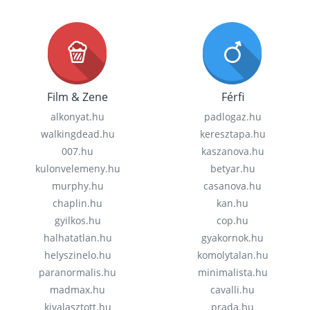
Film & Zene
Férfi
alkonyat.hu
padlogaz.hu
walkingdead.hu
keresztapa.hu
007.hu
kaszanova.hu
kulonvelemeny.hu
betyar.hu
murphy.hu
casanova.hu
chaplin.hu
kan.hu
gyilkos.hu
cop.hu
halhatatlan.hu
gyakornok.hu
helyszinelo.hu
komolytalan.hu
paranormalis.hu
minimalista.hu
madmax.hu
cavalli.hu
kivalasztott.hu
prada.hu