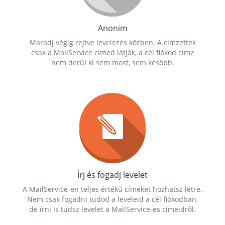
Anonim
Maradj végig rejtve levelezés közben. A címzettek
csak a MailService címed látják, a cél fiókod címe
nem derül ki sem most, sem később.
Írj és fogadj levelet
A MailService-en teljes értékű címeket hozhatsz létre.
Nem csak fogadni tudod a leveleid a cél fiókodban,
de írni is tudsz levelet a MailService-es címeidről.