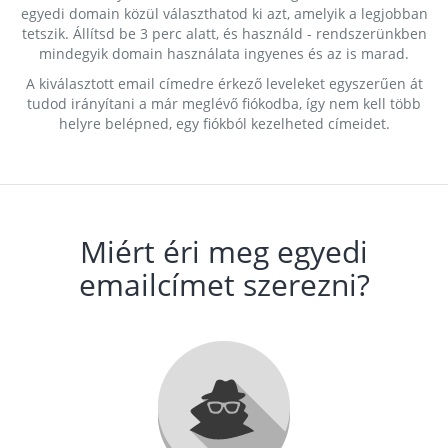
egyedi domain közül választhatod ki azt, amelyik a legjobban
tetszik. Állítsd be 3 perc alatt, és használd - rendszerünkben
mindegyik domain használata ingyenes és az is marad.
A kiválasztott email címedre érkező leveleket egyszerűen át
tudod irányítani a már meglévő fiókodba, így nem kell több
helyre belépned, egy fiókból kezelheted címeidet.
Miért éri meg egyedi
emailcímet szerezni?