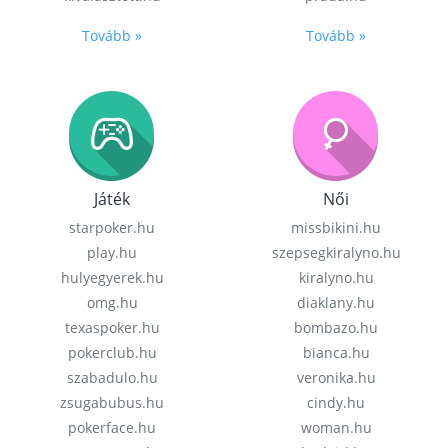
Tovább »
Tovább »
Játék
Női
starpoker.hu
missbikini.hu
play.hu
szepsegkiralyno.hu
hulyegyerek.hu
kiralyno.hu
omg.hu
diaklany.hu
texaspoker.hu
bombazo.hu
pokerclub.hu
bianca.hu
szabadulo.hu
veronika.hu
zsugabubus.hu
cindy.hu
pokerface.hu
woman.hu