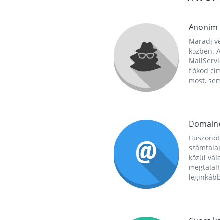
Anonim
Maradj vé
közben. A
MailServi
fiókod cí
most, se
Domain
Huszonöt
számtala
közül vál
megtalál
leginkább