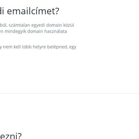
i emailcímet?
ából, számtalan egyedi domain közül
nkben mindegyik domain használata
gy nem kell több helyre belépned, egy
ezni?