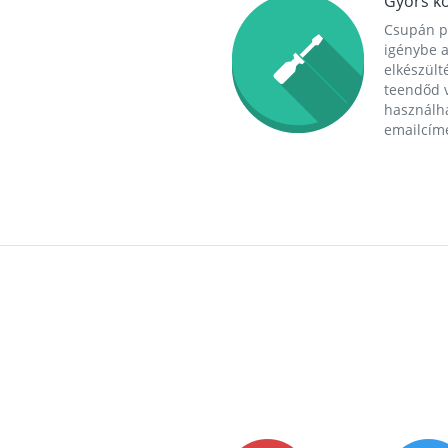
Gyors ko
Csupán p
igénybe a
elkészülté
teendőd v
használha
emailcím