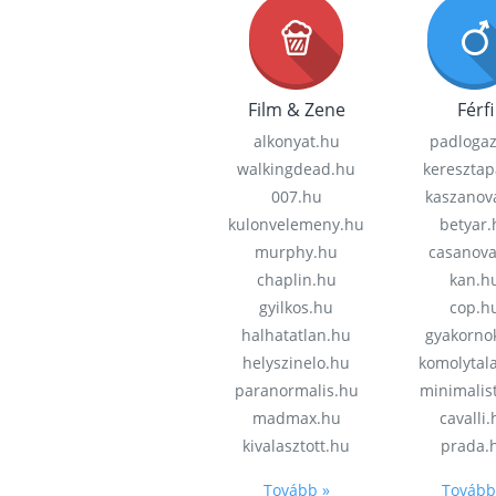
Film & Zene
Férfi
alkonyat.hu
padloga
walkingdead.hu
keresztap
007.hu
kaszanov
kulonvelemeny.hu
betyar.
murphy.hu
casanov
chaplin.hu
kan.h
gyilkos.hu
cop.h
halhatatlan.hu
gyakorno
helyszinelo.hu
komolytal
paranormalis.hu
minimalis
madmax.hu
cavalli
kivalasztott.hu
prada.
Tovább »
Tovább