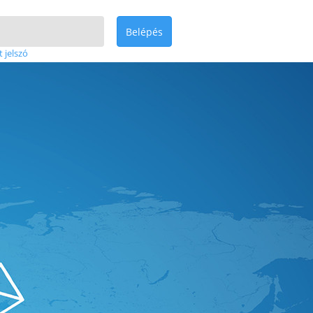
Belépés
t jelszó