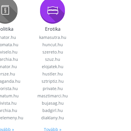
olitika
Erotika
nator.hu
kamasutra.hu
lomata.hu
huncut.hu
viselo.hu
szereto.hu
garchia.hu
szuz.hu
enator.hu
elojatek.hu
rsze.hu
hustler.hu
aganda.hu
sztriptiz.hu
rorista.hu
private.hu
imatum.hu
masztimarci.hu
ivista.hu
bujasag.hu
archia.hu
badgirl.hu
velemeny.hu
diaklany.hu
ovább »
Tovább »