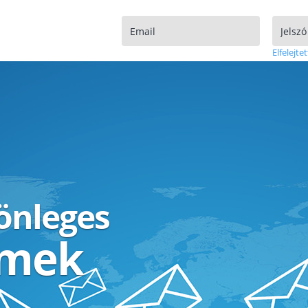
Elfelejtet
lönleges
ímek