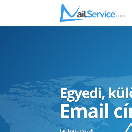
Egyedi, kü
Email c
Tűnj ki a tömegből!