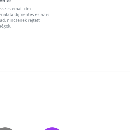
yenes
összes email cím
nálata díjmentes és az is
d, nincsenek rejtett
ségek.