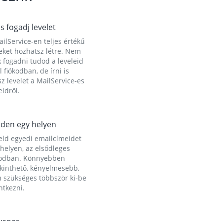
és fogadj levelet
ilService-en teljes értékű
eket hozhatsz létre. Nem
 fogadni tudod a leveleid
l fiókodban, de írni is
z levelet a MailService-es
idről.
den egy helyen
eld egyedi emailcímeidet
helyen, az elsődleges
kodban. Könnyebben
ekinthető, kényelmesebb,
 szükséges többször ki-be
ntkezni.