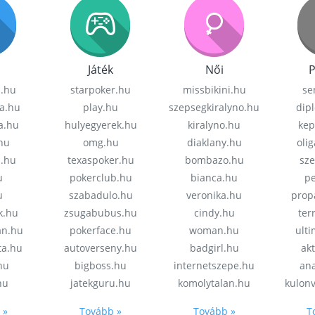
Játék
Női
P
z.hu
starpoker.hu
missbikini.hu
se
a.hu
play.hu
szepsegkiralyno.hu
dip
a.hu
hulyegyerek.hu
kiralyno.hu
kep
hu
omg.hu
diaklany.hu
oli
a.hu
texaspoker.hu
bombazo.hu
sz
u
pokerclub.hu
bianca.hu
pe
u
szabadulo.hu
veronika.hu
prop
k.hu
zsugabubus.hu
cindy.hu
ter
an.hu
pokerface.hu
woman.hu
ult
ta.hu
autoverseny.hu
badgirl.hu
akt
.hu
bigboss.hu
internetszepe.hu
an
hu
jatekguru.hu
komolytalan.hu
kulon
 »
Tovább »
Tovább »
T