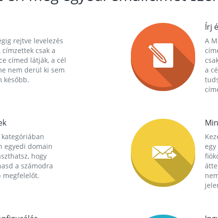
Írj 
gig rejtve levelezés
A Ma
 címzettek csak a
cím
ce címed látják, a cél
csak
me nem derül ki sem
a cé
m később.
tuds
címe
ek
Min
 kategóriában
Kez
n egyedi domain
egy 
aszthatsz, hogy
fió
hasd a számodra
átt
 megfelelőt.
nem
jele