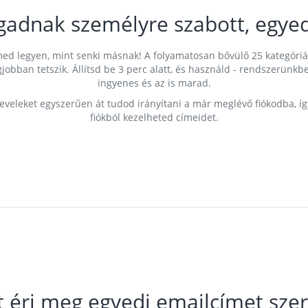
gadnak személyre szabott, egyed
címed legyen, mint senki másnak! A folyamatosan bővülő 25 kategóri
egjobban tetszik. Állítsd be 3 perc alatt, és használd - rendszerü
ingyenes és az is marad.
leveleket egyszerűen át tudod irányítani a már meglévő fiókodba, í
fiókból kezelheted címeidet.
t éri meg egyedi emailcímet szer