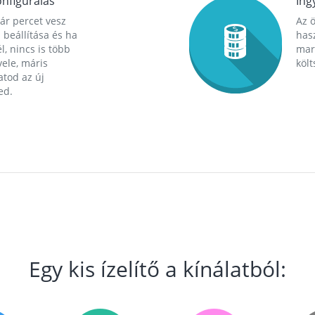
nfigurálás
Ing
ár percet vesz
Az 
 beállítása és ha
hasz
l, nincs is több
mara
ele, máris
költ
tod az új
ed.
Egy kis ízelítő a kínálatból: