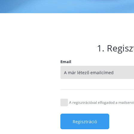
1. Regisz
Email
A regisztrációval elfogadod a mailser
Regisztráció