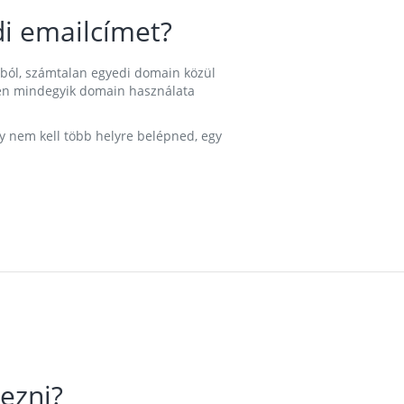
i emailcímet?
ából, számtalan egyedi domain közül
nkben mindegyik domain használata
gy nem kell több helyre belépned, egy
ezni?