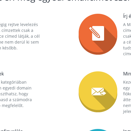
Írj 
gig rejtve levelezés
A Ma
 címzettek csak a
cím
ce címed látják, a cél
csak
me nem derül ki sem
a cé
m később.
tuds
címe
ek
Min
 kategóriában
Kez
n egyedi domain
egy 
aszthatsz, hogy
fió
hasd a számodra
átt
 megfelelőt.
nem
jele