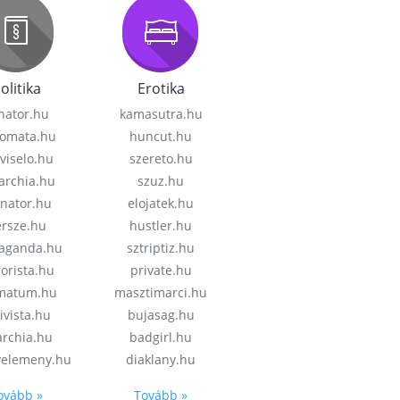
olitika
Erotika
nator.hu
kamasutra.hu
lomata.hu
huncut.hu
viselo.hu
szereto.hu
garchia.hu
szuz.hu
enator.hu
elojatek.hu
rsze.hu
hustler.hu
aganda.hu
sztriptiz.hu
rorista.hu
private.hu
imatum.hu
masztimarci.hu
ivista.hu
bujasag.hu
archia.hu
badgirl.hu
velemeny.hu
diaklany.hu
ovább »
Tovább »