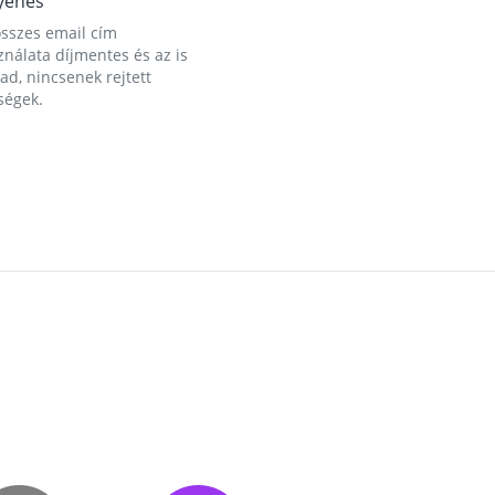
yenes
összes email cím
nálata díjmentes és az is
d, nincsenek rejtett
ségek.