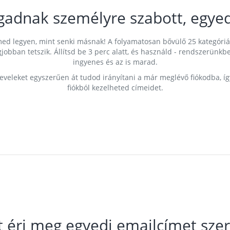
gadnak személyre szabott, egyed
címed legyen, mint senki másnak! A folyamatosan bővülő 25 kategóri
egjobban tetszik. Állítsd be 3 perc alatt, és használd - rendszerü
ingyenes és az is marad.
leveleket egyszerűen át tudod irányítani a már meglévő fiókodba, í
fiókból kezelheted címeidet.
t éri meg egyedi emailcímet szer