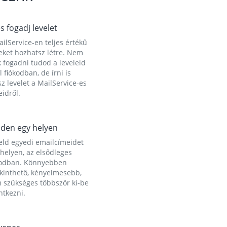
és fogadj levelet
ilService-en teljes értékű
eket hozhatsz létre. Nem
 fogadni tudod a leveleid
l fiókodban, de írni is
z levelet a MailService-es
idről.
den egy helyen
eld egyedi emailcímeidet
helyen, az elsődleges
kodban. Könnyebben
ekinthető, kényelmesebb,
 szükséges többször ki-be
ntkezni.