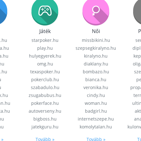
Játék
Női
P
z.hu
starpoker.hu
missbikini.hu
se
a.hu
play.hu
szepsegkiralyno.hu
dip
a.hu
hulyegyerek.hu
kiralyno.hu
kep
hu
omg.hu
diaklany.hu
oli
a.hu
texaspoker.hu
bombazo.hu
sz
u
pokerclub.hu
bianca.hu
pe
u
szabadulo.hu
veronika.hu
prop
k.hu
zsugabubus.hu
cindy.hu
ter
an.hu
pokerface.hu
woman.hu
ult
ta.hu
autoverseny.hu
badgirl.hu
akt
.hu
bigboss.hu
internetszepe.hu
an
hu
jatekguru.hu
komolytalan.hu
kulon
 »
Tovább »
Tovább »
T