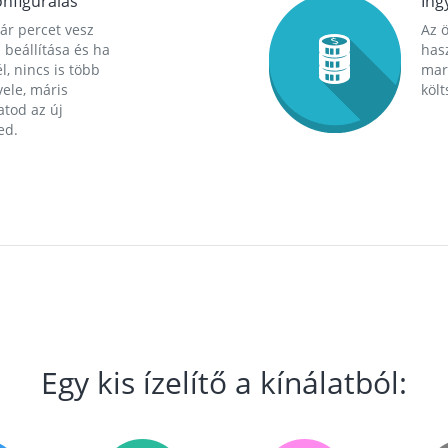
nfigurálás
Ing
ár percet vesz
Az 
 beállítása és ha
hasz
l, nincs is több
mara
ele, máris
költ
tod az új
ed.
Egy kis ízelítő a kínálatból: