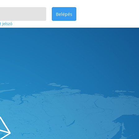
Belépés
t jelszó