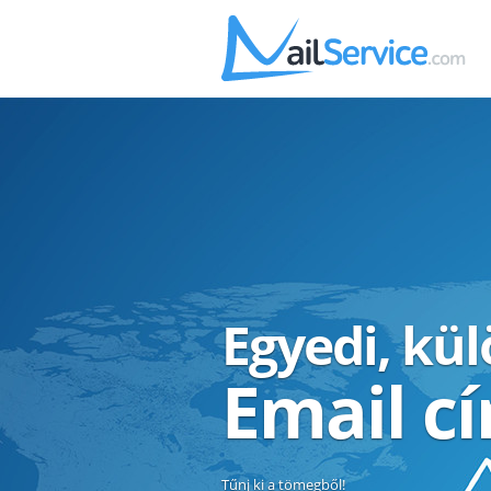
Egyedi, kü
Email c
Tűnj ki a tömegből!