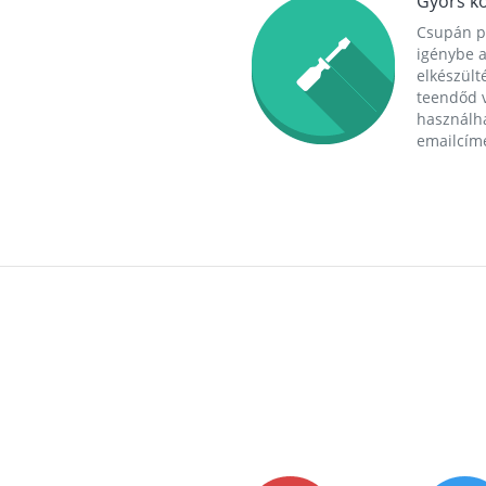
Gyors ko
Csupán p
igénybe a
elkészülté
teendőd v
használha
emailcím