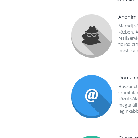
Anonim
Maradj vé
közben. A
MailServi
fiókod cí
most, se
Domain
Huszonöt
számtala
közül vál
megtalál
leginkább