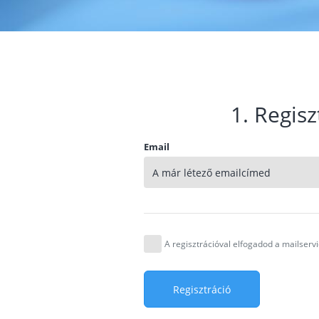
1. Regisz
Email
A regisztrációval elfogadod a mailser
Regisztráció