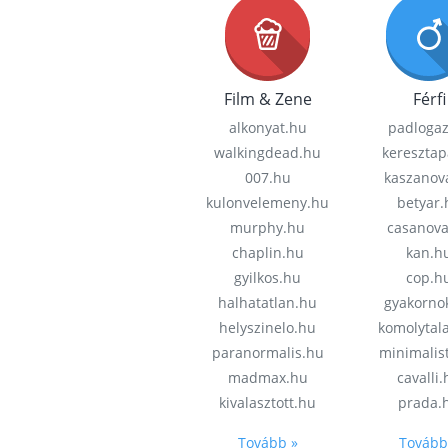
Film & Zene
Férfi
alkonyat.hu
padloga
walkingdead.hu
keresztap
007.hu
kaszanov
kulonvelemeny.hu
betyar.
murphy.hu
casanov
chaplin.hu
kan.h
gyilkos.hu
cop.h
halhatatlan.hu
gyakorno
helyszinelo.hu
komolytal
paranormalis.hu
minimalis
madmax.hu
cavalli
kivalasztott.hu
prada.
Tovább »
Tovább