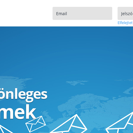
Elfelejtet
lönleges
ímek