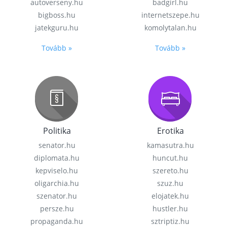
autoverseny.hu
badgirl.hu
bigboss.hu
internetszepe.hu
jatekguru.hu
komolytalan.hu
Tovább »
Tovább »
Politika
Erotika
senator.hu
kamasutra.hu
diplomata.hu
huncut.hu
kepviselo.hu
szereto.hu
oligarchia.hu
szuz.hu
szenator.hu
elojatek.hu
persze.hu
hustler.hu
propaganda.hu
sztriptiz.hu