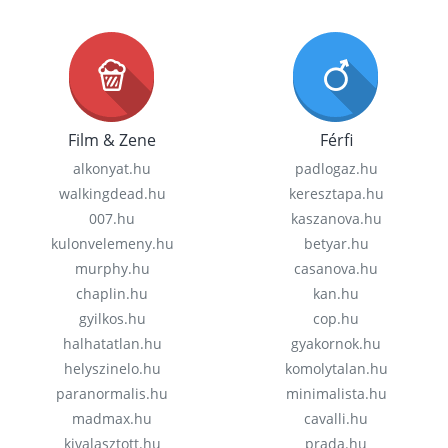
Film & Zene
Férfi
alkonyat.hu
padlogaz.hu
walkingdead.hu
keresztapa.hu
007.hu
kaszanova.hu
kulonvelemeny.hu
betyar.hu
murphy.hu
casanova.hu
chaplin.hu
kan.hu
gyilkos.hu
cop.hu
halhatatlan.hu
gyakornok.hu
helyszinelo.hu
komolytalan.hu
paranormalis.hu
minimalista.hu
madmax.hu
cavalli.hu
kivalasztott.hu
prada.hu