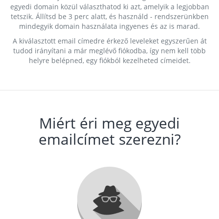
egyedi domain közül választhatod ki azt, amelyik a legjobban
tetszik. Állítsd be 3 perc alatt, és használd - rendszerünkben
mindegyik domain használata ingyenes és az is marad.
A kiválasztott email címedre érkező leveleket egyszerűen át
tudod irányítani a már meglévő fiókodba, így nem kell több
helyre belépned, egy fiókból kezelheted címeidet.
Miért éri meg egyedi
emailcímet szerezni?