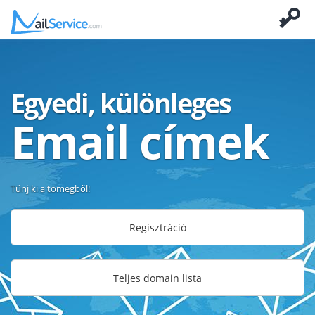
Egyedi, különleges
Email címek
Tűnj ki a tömegből!
Regisztráció
Teljes domain lista