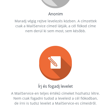
Anonim
Maradj végig rejtve levelezés közben. A címzettek
csak a MailService címed látják, a cél fiókod címe
nem derül ki sem most, sem később.
Írj és fogadj levelet
A MailService-en teljes értékű címeket hozhatsz létre.
Nem csak fogadni tudod a leveleid a cél fiókodban,
de írni is tudsz levelet a MailService-es címeidről.