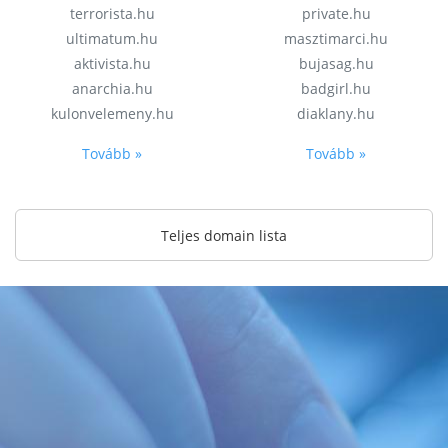
terrorista.hu
private.hu
ultimatum.hu
masztimarci.hu
aktivista.hu
bujasag.hu
anarchia.hu
badgirl.hu
kulonvelemeny.hu
diaklany.hu
Tovább »
Tovább »
Teljes domain lista