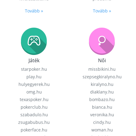
Tovább »
Tovább »
Játék
Női
starpoker.hu
missbikini.hu
play.hu
szepsegkiralyno.hu
hulyegyerek.hu
kiralyno.hu
omg.hu
diaklany.hu
texaspoker.hu
bombazo.hu
pokerclub.hu
bianca.hu
szabadulo.hu
veronika.hu
zsugabubus.hu
cindy.hu
pokerface.hu
woman.hu