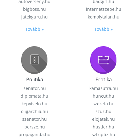
autoverseny.hu
badgirl.hu
bigboss.hu
internetszepe.hu
jatekguru.hu
komolytalan.hu
Tovább »
Tovább »
Politika
Erotika
senator.hu
kamasutra.hu
diplomata.hu
huncut.hu
kepviselo.hu
szereto.hu
oligarchia.hu
szuz.hu
szenator.hu
elojatek.hu
persze.hu
hustler.hu
propaganda.hu
sztriptiz.hu