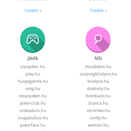
Tovább »
Tovább »
Játék
Női
starpoker.hu
missbikini.hu
play.hu
szepsegkiralyno.hu
hulyegyerek.hu
kiralyno.hu
omg.hu
diaklany.hu
texaspoker.hu
bombazo.hu
pokerclub.hu
bianca.hu
szabadulo.hu
veronika.hu
zsugabubus.hu
cindy.hu
pokerface.hu
woman.hu