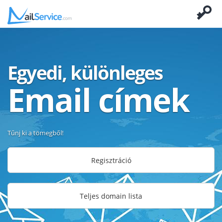
Egyedi, különleges
Email címek
Tűnj ki a tömegből!
Regisztráció
Teljes domain lista