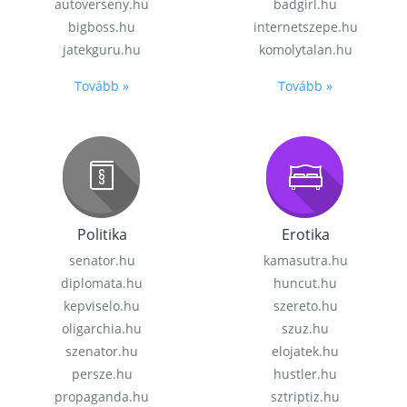
autoverseny.hu
badgirl.hu
bigboss.hu
internetszepe.hu
jatekguru.hu
komolytalan.hu
Tovább »
Tovább »
Politika
Erotika
senator.hu
kamasutra.hu
diplomata.hu
huncut.hu
kepviselo.hu
szereto.hu
oligarchia.hu
szuz.hu
szenator.hu
elojatek.hu
persze.hu
hustler.hu
propaganda.hu
sztriptiz.hu