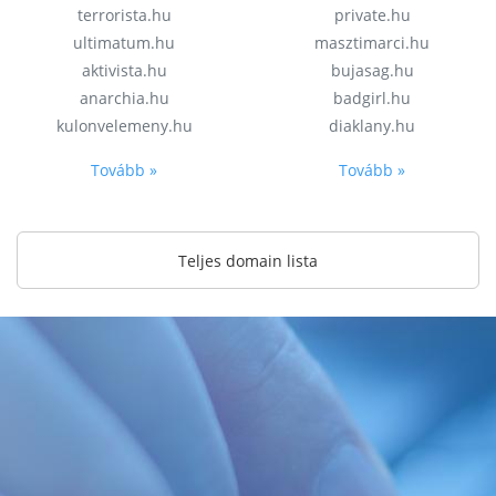
terrorista.hu
private.hu
ultimatum.hu
masztimarci.hu
aktivista.hu
bujasag.hu
anarchia.hu
badgirl.hu
kulonvelemeny.hu
diaklany.hu
Tovább »
Tovább »
Teljes domain lista