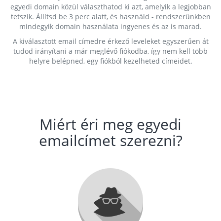
egyedi domain közül választhatod ki azt, amelyik a legjobban
tetszik. Állítsd be 3 perc alatt, és használd - rendszerünkben
mindegyik domain használata ingyenes és az is marad.
A kiválasztott email címedre érkező leveleket egyszerűen át
tudod irányítani a már meglévő fiókodba, így nem kell több
helyre belépned, egy fiókból kezelheted címeidet.
Miért éri meg egyedi
emailcímet szerezni?