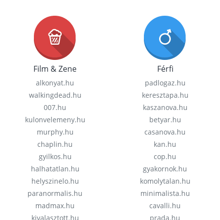
Film & Zene
Férfi
alkonyat.hu
padlogaz.hu
walkingdead.hu
keresztapa.hu
007.hu
kaszanova.hu
kulonvelemeny.hu
betyar.hu
murphy.hu
casanova.hu
chaplin.hu
kan.hu
gyilkos.hu
cop.hu
halhatatlan.hu
gyakornok.hu
helyszinelo.hu
komolytalan.hu
paranormalis.hu
minimalista.hu
madmax.hu
cavalli.hu
kivalasztott.hu
prada.hu