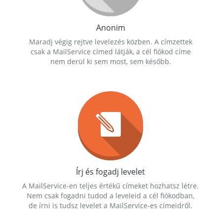
Anonim
Maradj végig rejtve levelezés közben. A címzettek
csak a MailService címed látják, a cél fiókod címe
nem derül ki sem most, sem később.
Írj és fogadj levelet
A MailService-en teljes értékű címeket hozhatsz létre.
Nem csak fogadni tudod a leveleid a cél fiókodban,
de írni is tudsz levelet a MailService-es címeidről.