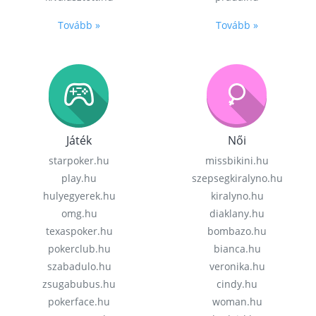
Tovább »
Tovább »
Játék
Női
starpoker.hu
missbikini.hu
play.hu
szepsegkiralyno.hu
hulyegyerek.hu
kiralyno.hu
omg.hu
diaklany.hu
texaspoker.hu
bombazo.hu
pokerclub.hu
bianca.hu
szabadulo.hu
veronika.hu
zsugabubus.hu
cindy.hu
pokerface.hu
woman.hu