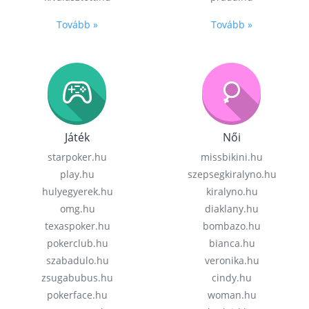
Tovább »
Tovább »
Játék
Női
starpoker.hu
missbikini.hu
play.hu
szepsegkiralyno.hu
hulyegyerek.hu
kiralyno.hu
omg.hu
diaklany.hu
texaspoker.hu
bombazo.hu
pokerclub.hu
bianca.hu
szabadulo.hu
veronika.hu
zsugabubus.hu
cindy.hu
pokerface.hu
woman.hu