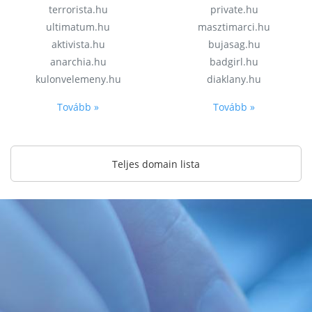
terrorista.hu
private.hu
ultimatum.hu
masztimarci.hu
aktivista.hu
bujasag.hu
anarchia.hu
badgirl.hu
kulonvelemeny.hu
diaklany.hu
Tovább »
Tovább »
Teljes domain lista