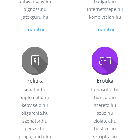
autoverseny.hu
badgirl.hu
bigboss.hu
internetszepe.hu
jatekguru.hu
komolytalan.hu
Tovább »
Tovább »
Politika
Erotika
senator.hu
kamasutra.hu
diplomata.hu
huncut.hu
kepviselo.hu
szereto.hu
oligarchia.hu
szuz.hu
szenator.hu
elojatek.hu
persze.hu
hustler.hu
propaganda.hu
sztriptiz.hu