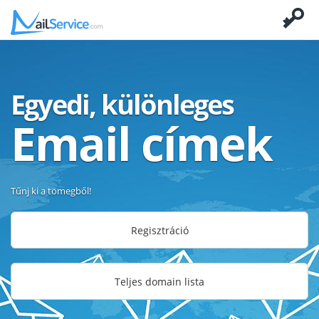
Egyedi, különleges
Email címek
Tűnj ki a tömegből!
Regisztráció
Teljes domain lista