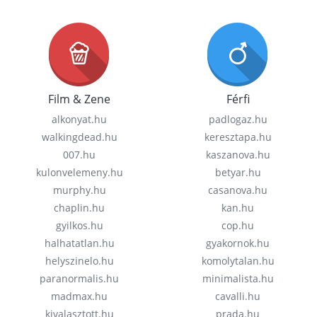
Film & Zene
Férfi
alkonyat.hu
padlogaz.hu
walkingdead.hu
keresztapa.hu
007.hu
kaszanova.hu
kulonvelemeny.hu
betyar.hu
murphy.hu
casanova.hu
chaplin.hu
kan.hu
gyilkos.hu
cop.hu
halhatatlan.hu
gyakornok.hu
helyszinelo.hu
komolytalan.hu
paranormalis.hu
minimalista.hu
madmax.hu
cavalli.hu
kivalasztott.hu
prada.hu