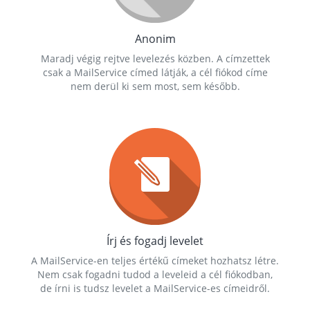
Anonim
Maradj végig rejtve levelezés közben. A címzettek
csak a MailService címed látják, a cél fiókod címe
nem derül ki sem most, sem később.
Írj és fogadj levelet
A MailService-en teljes értékű címeket hozhatsz létre.
Nem csak fogadni tudod a leveleid a cél fiókodban,
de írni is tudsz levelet a MailService-es címeidről.