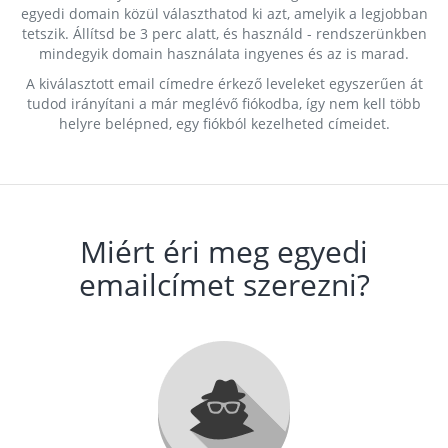
egyedi domain közül választhatod ki azt, amelyik a legjobban
tetszik. Állítsd be 3 perc alatt, és használd - rendszerünkben
mindegyik domain használata ingyenes és az is marad.
A kiválasztott email címedre érkező leveleket egyszerűen át
tudod irányítani a már meglévő fiókodba, így nem kell több
helyre belépned, egy fiókból kezelheted címeidet.
Miért éri meg egyedi
emailcímet szerezni?