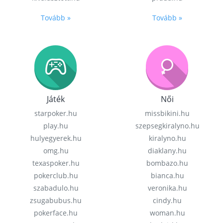
Tovább »
Tovább »
Játék
Női
starpoker.hu
missbikini.hu
play.hu
szepsegkiralyno.hu
hulyegyerek.hu
kiralyno.hu
omg.hu
diaklany.hu
texaspoker.hu
bombazo.hu
pokerclub.hu
bianca.hu
szabadulo.hu
veronika.hu
zsugabubus.hu
cindy.hu
pokerface.hu
woman.hu