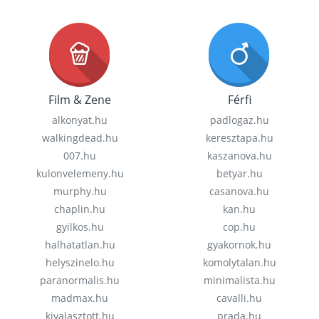
Film & Zene
Férfi
alkonyat.hu
padlogaz.hu
walkingdead.hu
keresztapa.hu
007.hu
kaszanova.hu
kulonvelemeny.hu
betyar.hu
murphy.hu
casanova.hu
chaplin.hu
kan.hu
gyilkos.hu
cop.hu
halhatatlan.hu
gyakornok.hu
helyszinelo.hu
komolytalan.hu
paranormalis.hu
minimalista.hu
madmax.hu
cavalli.hu
kivalasztott.hu
prada.hu