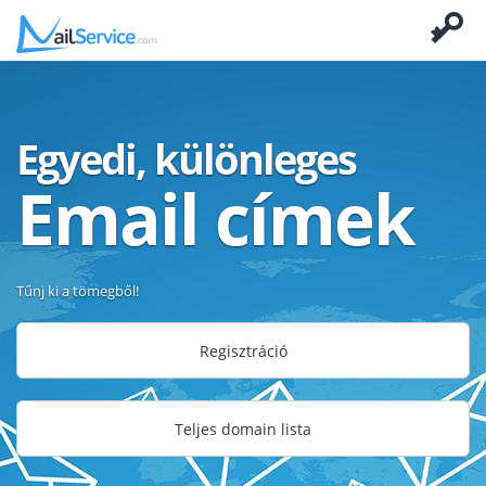
Egyedi, különleges
Email címek
Tűnj ki a tömegből!
Regisztráció
Teljes domain lista