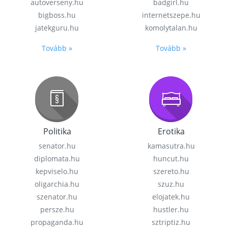
autoverseny.hu
badgirl.hu
bigboss.hu
internetszepe.hu
jatekguru.hu
komolytalan.hu
Tovább »
Tovább »
Politika
Erotika
senator.hu
kamasutra.hu
diplomata.hu
huncut.hu
kepviselo.hu
szereto.hu
oligarchia.hu
szuz.hu
szenator.hu
elojatek.hu
persze.hu
hustler.hu
propaganda.hu
sztriptiz.hu