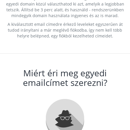
egyedi domain közül választhatod ki azt, amelyik a legjobban
tetszik. Állítsd be 3 perc alatt, és használd - rendszerünkben
mindegyik domain használata ingyenes és az is marad.
A kiválasztott email címedre érkező leveleket egyszerűen át
tudod irányítani a már meglévő fiókodba, így nem kell több
helyre belépned, egy fiókból kezelheted címeidet.
Miért éri meg egyedi
emailcímet szerezni?