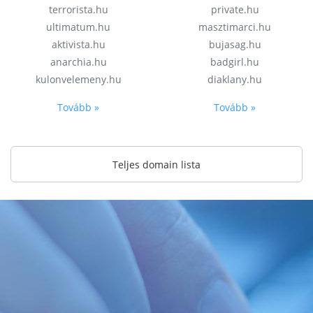
terrorista.hu
private.hu
ultimatum.hu
masztimarci.hu
aktivista.hu
bujasag.hu
anarchia.hu
badgirl.hu
kulonvelemeny.hu
diaklany.hu
Tovább »
Tovább »
Teljes domain lista