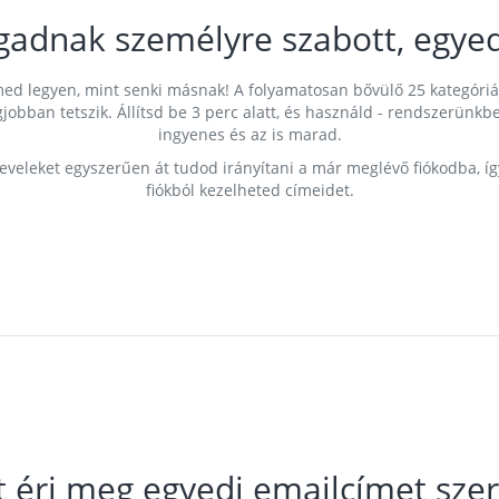
gadnak személyre szabott, egyed
címed legyen, mint senki másnak! A folyamatosan bővülő 25 kategóri
egjobban tetszik. Állítsd be 3 perc alatt, és használd - rendszerü
ingyenes és az is marad.
leveleket egyszerűen át tudod irányítani a már meglévő fiókodba, í
fiókból kezelheted címeidet.
t éri meg egyedi emailcímet szer