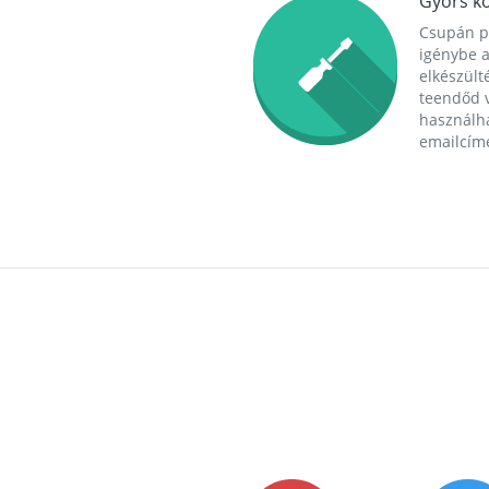
Gyors ko
Csupán p
igénybe a
elkészülté
teendőd v
használha
emailcím