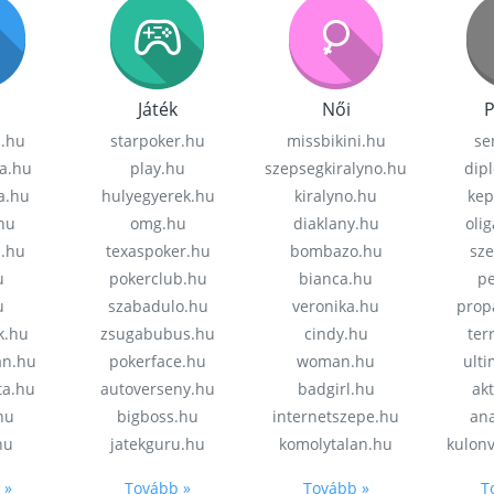
Játék
Női
P
z.hu
starpoker.hu
missbikini.hu
se
a.hu
play.hu
szepsegkiralyno.hu
dip
a.hu
hulyegyerek.hu
kiralyno.hu
kep
hu
omg.hu
diaklany.hu
oli
a.hu
texaspoker.hu
bombazo.hu
sz
u
pokerclub.hu
bianca.hu
pe
u
szabadulo.hu
veronika.hu
prop
k.hu
zsugabubus.hu
cindy.hu
ter
an.hu
pokerface.hu
woman.hu
ult
ta.hu
autoverseny.hu
badgirl.hu
akt
.hu
bigboss.hu
internetszepe.hu
an
hu
jatekguru.hu
komolytalan.hu
kulon
 »
Tovább »
Tovább »
T