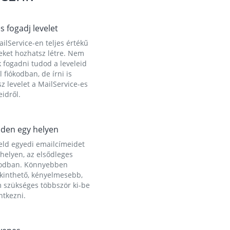
és fogadj levelet
ilService-en teljes értékű
eket hozhatsz létre. Nem
 fogadni tudod a leveleid
l fiókodban, de írni is
z levelet a MailService-es
idről.
den egy helyen
eld egyedi emailcímeidet
helyen, az elsődleges
kodban. Könnyebben
ekinthető, kényelmesebb,
 szükséges többször ki-be
ntkezni.