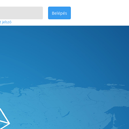
Belépés
t jelszó