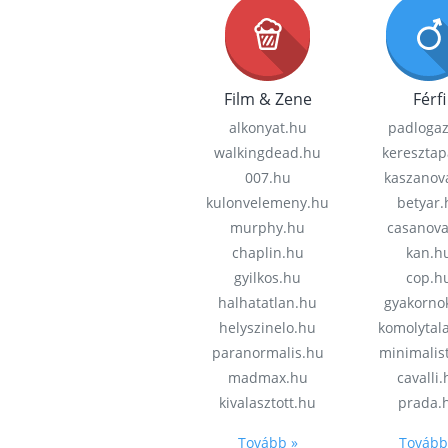
Film & Zene
Férfi
alkonyat.hu
padloga
walkingdead.hu
keresztap
007.hu
kaszanov
kulonvelemeny.hu
betyar.
murphy.hu
casanov
chaplin.hu
kan.h
gyilkos.hu
cop.h
halhatatlan.hu
gyakorno
helyszinelo.hu
komolytal
paranormalis.hu
minimalis
madmax.hu
cavalli
kivalasztott.hu
prada.
Tovább »
Tovább