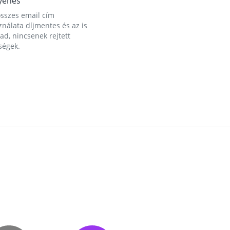
yenes
összes email cím
nálata díjmentes és az is
d, nincsenek rejtett
ségek.