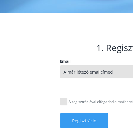
1. Regisz
Email
A regisztrációval elfogadod a mailser
Regisztráció