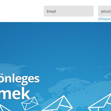
Elfelejtet
lönleges
ímek