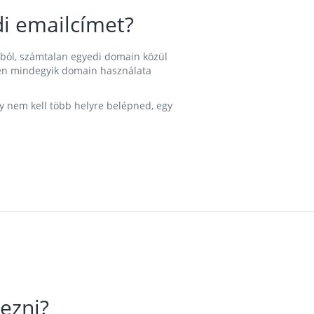
i emailcímet?
ából, számtalan egyedi domain közül
nkben mindegyik domain használata
gy nem kell több helyre belépned, egy
ezni?