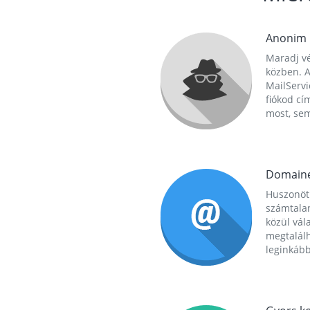
Anonim
Maradj vé
közben. A
MailServi
fiókod cí
most, se
Domain
Huszonöt
számtala
közül vál
megtalál
leginkább