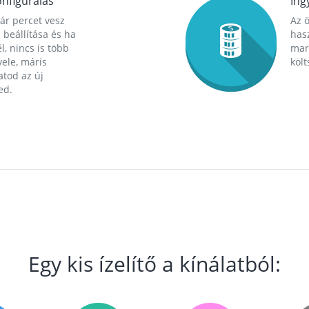
nfigurálás
Ing
ár percet vesz
Az 
 beállítása és ha
hasz
l, nincs is több
mara
ele, máris
költ
tod az új
ed.
Egy kis ízelítő a kínálatból: