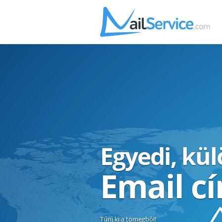
Egyedi, kü
Email c
Tűnj ki a tömegből!