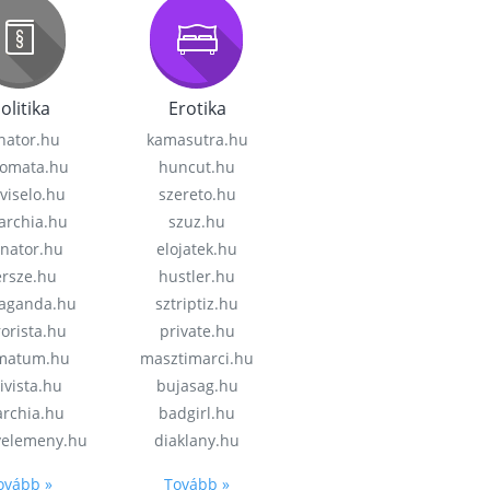
olitika
Erotika
nator.hu
kamasutra.hu
lomata.hu
huncut.hu
viselo.hu
szereto.hu
garchia.hu
szuz.hu
enator.hu
elojatek.hu
rsze.hu
hustler.hu
aganda.hu
sztriptiz.hu
rorista.hu
private.hu
imatum.hu
masztimarci.hu
ivista.hu
bujasag.hu
archia.hu
badgirl.hu
velemeny.hu
diaklany.hu
ovább »
Tovább »