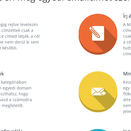
Írj 
gig rejtve levelezés
A Ma
 címzettek csak a
cím
ce címed látják, a cél
csak
me nem derül ki sem
a cé
m később.
tuds
címe
ek
Min
 kategóriában
Kez
n egyedi domain
egy 
aszthatsz, hogy
fió
hasd a számodra
átt
 megfelelőt.
nem
jele