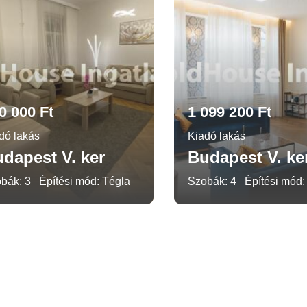
0 000 Ft
1 099 200 Ft
dó lakás
Kiadó lakás
dapest V. ker
Budapest V. ke
bák: 3
Építési mód: Tégla
Szobák: 4
Építési mód: