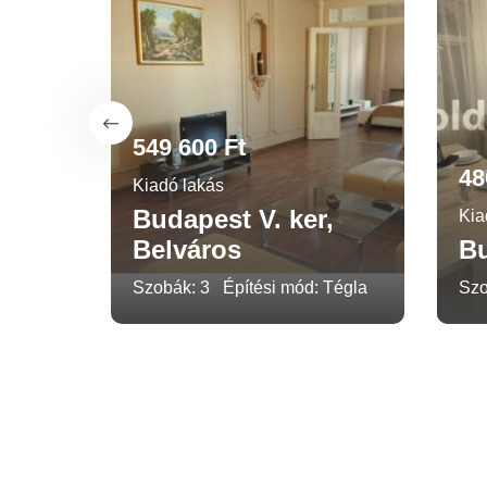
549 600 Ft
48
Kiadó lakás
Budapest V. ker,
r
Kia
Belváros
Bu
gadva
Szobák: 3
Építési mód: Tégla
Szo