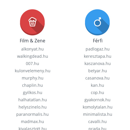
Film & Zene
Férfi
alkonyat.hu
padlogaz.hu
walkingdead.hu
keresztapa.hu
007.hu
kaszanova.hu
kulonvelemeny.hu
betyar.hu
murphy.hu
casanova.hu
chaplin.hu
kan.hu
gyilkos.hu
cop.hu
halhatatlan.hu
gyakornok.hu
helyszinelo.hu
komolytalan.hu
paranormalis.hu
minimalista.hu
madmax.hu
cavalli.hu
kivalasztott.hu
prada.hu