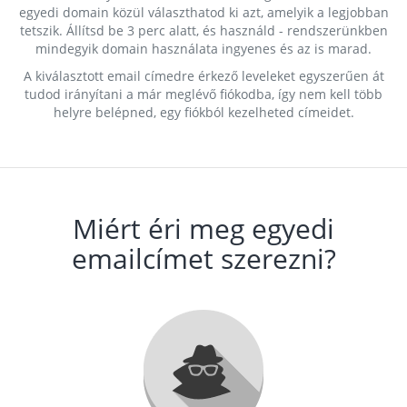
egyedi domain közül választhatod ki azt, amelyik a legjobban
tetszik. Állítsd be 3 perc alatt, és használd - rendszerünkben
mindegyik domain használata ingyenes és az is marad.
A kiválasztott email címedre érkező leveleket egyszerűen át
tudod irányítani a már meglévő fiókodba, így nem kell több
helyre belépned, egy fiókból kezelheted címeidet.
Miért éri meg egyedi
emailcímet szerezni?