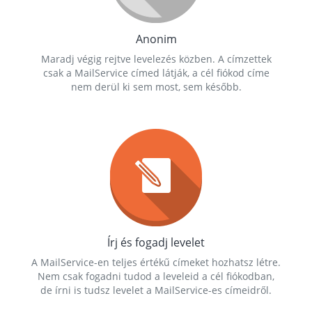
Anonim
Maradj végig rejtve levelezés közben. A címzettek
csak a MailService címed látják, a cél fiókod címe
nem derül ki sem most, sem később.
Írj és fogadj levelet
A MailService-en teljes értékű címeket hozhatsz létre.
Nem csak fogadni tudod a leveleid a cél fiókodban,
de írni is tudsz levelet a MailService-es címeidről.