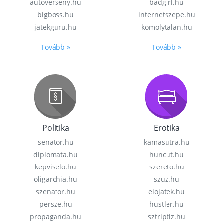
autoverseny.hu
badgirl.hu
bigboss.hu
internetszepe.hu
jatekguru.hu
komolytalan.hu
Tovább »
Tovább »
Politika
Erotika
senator.hu
kamasutra.hu
diplomata.hu
huncut.hu
kepviselo.hu
szereto.hu
oligarchia.hu
szuz.hu
szenator.hu
elojatek.hu
persze.hu
hustler.hu
propaganda.hu
sztriptiz.hu