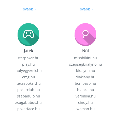
Tovább »
Tovább »
Játék
Női
starpoker.hu
missbikini.hu
play.hu
szepsegkiralyno.hu
hulyegyerek.hu
kiralyno.hu
omg.hu
diaklany.hu
texaspoker.hu
bombazo.hu
pokerclub.hu
bianca.hu
szabadulo.hu
veronika.hu
zsugabubus.hu
cindy.hu
pokerface.hu
woman.hu