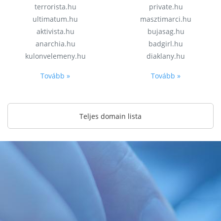
terrorista.hu
private.hu
ultimatum.hu
masztimarci.hu
aktivista.hu
bujasag.hu
anarchia.hu
badgirl.hu
kulonvelemeny.hu
diaklany.hu
Tovább »
Tovább »
Teljes domain lista