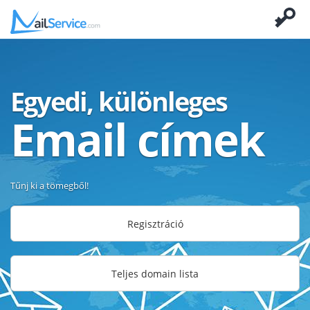
Egyedi, különleges
Email címek
Tűnj ki a tömegből!
Regisztráció
Teljes domain lista