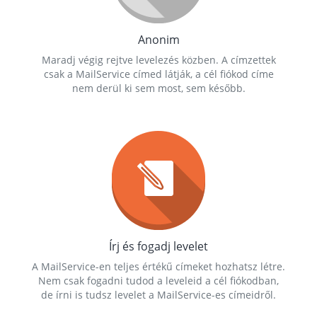
Anonim
Maradj végig rejtve levelezés közben. A címzettek
csak a MailService címed látják, a cél fiókod címe
nem derül ki sem most, sem később.
Írj és fogadj levelet
A MailService-en teljes értékű címeket hozhatsz létre.
Nem csak fogadni tudod a leveleid a cél fiókodban,
de írni is tudsz levelet a MailService-es címeidről.