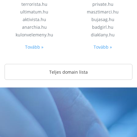
terrorista.hu
private.hu
ultimatum.hu
masztimarci.hu
aktivista.hu
bujasag.hu
anarchia.hu
badgirl.hu
kulonvelemeny.hu
diaklany.hu
Tovább »
Tovább »
Teljes domain lista