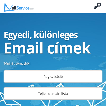
Egyedi, különleges
Email címek
Tűnj ki a tömegből!
Regisztráció
Teljes domain lista