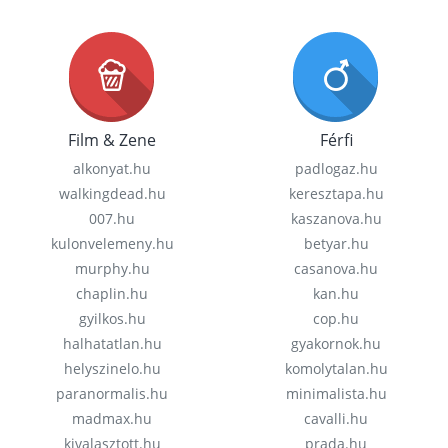
Film & Zene
Férfi
alkonyat.hu
padlogaz.hu
walkingdead.hu
keresztapa.hu
007.hu
kaszanova.hu
kulonvelemeny.hu
betyar.hu
murphy.hu
casanova.hu
chaplin.hu
kan.hu
gyilkos.hu
cop.hu
halhatatlan.hu
gyakornok.hu
helyszinelo.hu
komolytalan.hu
paranormalis.hu
minimalista.hu
madmax.hu
cavalli.hu
kivalasztott.hu
prada.hu