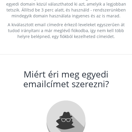
egyedi domain közül választhatod ki azt, amelyik a legjobban
tetszik. Állítsd be 3 perc alatt, és használd - rendszerünkben
mindegyik domain használata ingyenes és az is marad.
A kiválasztott email címedre érkező leveleket egyszerűen át
tudod irányítani a már meglévő fiókodba, így nem kell több
helyre belépned, egy fiókból kezelheted címeidet.
Miért éri meg egyedi
emailcímet szerezni?