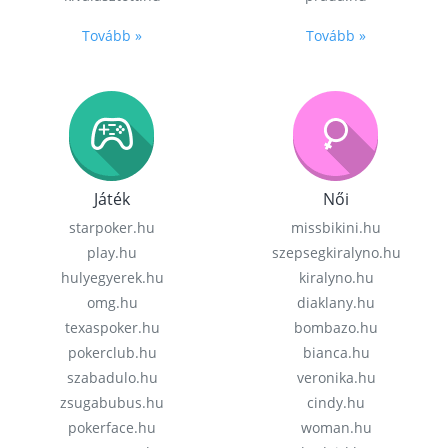
Tovább »
Tovább »
Játék
Női
starpoker.hu
missbikini.hu
play.hu
szepsegkiralyno.hu
hulyegyerek.hu
kiralyno.hu
omg.hu
diaklany.hu
texaspoker.hu
bombazo.hu
pokerclub.hu
bianca.hu
szabadulo.hu
veronika.hu
zsugabubus.hu
cindy.hu
pokerface.hu
woman.hu