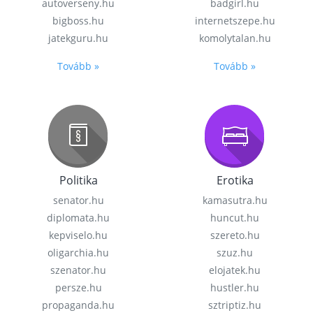
autoverseny.hu
badgirl.hu
bigboss.hu
internetszepe.hu
jatekguru.hu
komolytalan.hu
Tovább »
Tovább »
Politika
Erotika
senator.hu
kamasutra.hu
diplomata.hu
huncut.hu
kepviselo.hu
szereto.hu
oligarchia.hu
szuz.hu
szenator.hu
elojatek.hu
persze.hu
hustler.hu
propaganda.hu
sztriptiz.hu