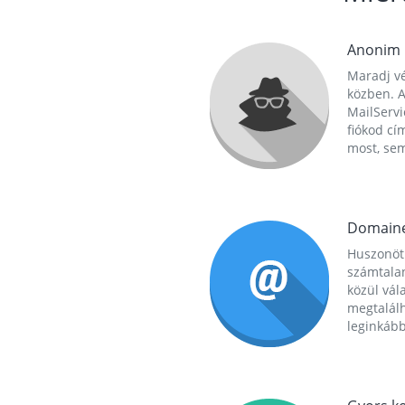
Anonim
Maradj vé
közben. A
MailServi
fiókod cí
most, se
Domain
Huszonöt
számtala
közül vál
megtalál
leginkább