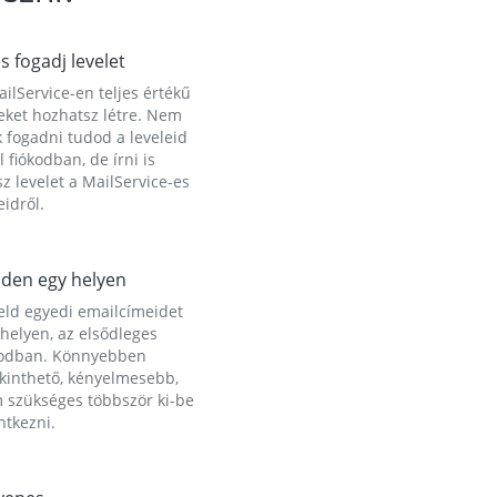
és fogadj levelet
ilService-en teljes értékű
eket hozhatsz létre. Nem
 fogadni tudod a leveleid
l fiókodban, de írni is
z levelet a MailService-es
idről.
den egy helyen
eld egyedi emailcímeidet
helyen, az elsődleges
kodban. Könnyebben
ekinthető, kényelmesebb,
 szükséges többször ki-be
ntkezni.