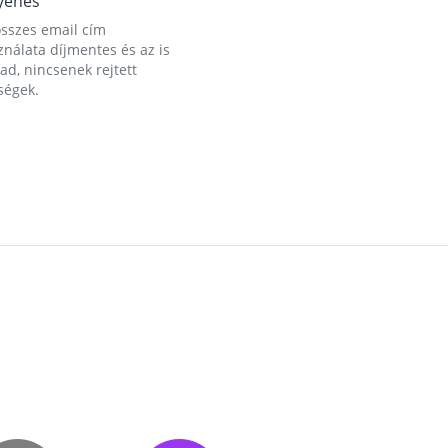
yenes
összes email cím
nálata díjmentes és az is
d, nincsenek rejtett
ségek.