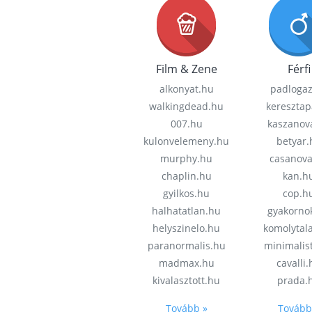
Film & Zene
Férfi
alkonyat.hu
padloga
walkingdead.hu
keresztap
007.hu
kaszanov
kulonvelemeny.hu
betyar.
murphy.hu
casanov
chaplin.hu
kan.h
gyilkos.hu
cop.h
halhatatlan.hu
gyakorno
helyszinelo.hu
komolytal
paranormalis.hu
minimalis
madmax.hu
cavalli
kivalasztott.hu
prada.
Tovább »
Tovább