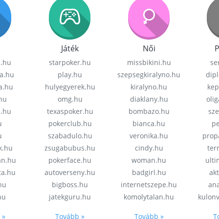
Játék
Női
P
z.hu
starpoker.hu
missbikini.hu
se
a.hu
play.hu
szepsegkiralyno.hu
dip
a.hu
hulyegyerek.hu
kiralyno.hu
kep
hu
omg.hu
diaklany.hu
oli
a.hu
texaspoker.hu
bombazo.hu
sz
u
pokerclub.hu
bianca.hu
pe
u
szabadulo.hu
veronika.hu
prop
k.hu
zsugabubus.hu
cindy.hu
ter
an.hu
pokerface.hu
woman.hu
ult
ta.hu
autoverseny.hu
badgirl.hu
akt
.hu
bigboss.hu
internetszepe.hu
an
hu
jatekguru.hu
komolytalan.hu
kulon
 »
Tovább »
Tovább »
T