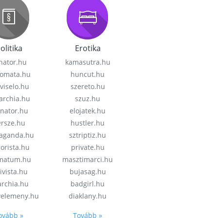
olitika
Erotika
nator.hu
kamasutra.hu
lomata.hu
huncut.hu
viselo.hu
szereto.hu
garchia.hu
szuz.hu
enator.hu
elojatek.hu
rsze.hu
hustler.hu
aganda.hu
sztriptiz.hu
rorista.hu
private.hu
imatum.hu
masztimarci.hu
ivista.hu
bujasag.hu
archia.hu
badgirl.hu
velemeny.hu
diaklany.hu
ovább »
Tovább »