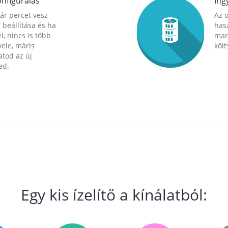
nfigurálás
Ing
ár percet vesz
Az 
 beállítása és ha
hasz
l, nincs is több
mara
ele, máris
költ
tod az új
ed.
Egy kis ízelítő a kínálatból: