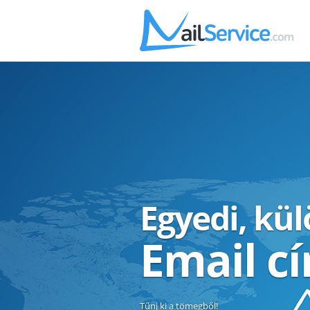
Egyedi, kü
Email c
Tűnj ki a tömegből!