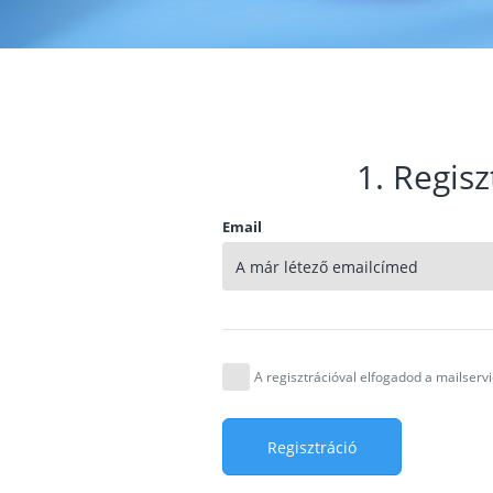
1. Regisz
Email
A regisztrációval elfogadod a mailser
Regisztráció