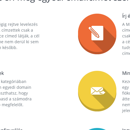
Írj 
gig rejtve levelezés
A Ma
 címzettek csak a
cím
ce címed látják, a cél
csak
me nem derül ki sem
a cé
m később.
tuds
címe
ek
Min
 kategóriában
Kez
n egyedi domain
egy 
aszthatsz, hogy
fió
hasd a számodra
átt
 megfelelőt.
nem
jele