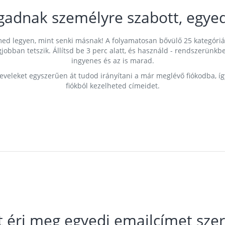
gadnak személyre szabott, egyed
címed legyen, mint senki másnak! A folyamatosan bővülő 25 kategóri
egjobban tetszik. Állítsd be 3 perc alatt, és használd - rendszerü
ingyenes és az is marad.
leveleket egyszerűen át tudod irányítani a már meglévő fiókodba, í
fiókból kezelheted címeidet.
t éri meg egyedi emailcímet szer