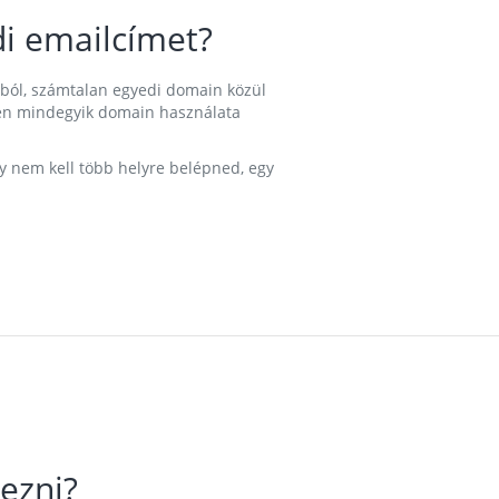
i emailcímet?
ából, számtalan egyedi domain közül
nkben mindegyik domain használata
gy nem kell több helyre belépned, egy
ezni?