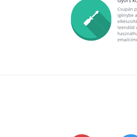
Gyors ko
Csupán p
igénybe a
elkészülté
teendőd v
használha
emailcím