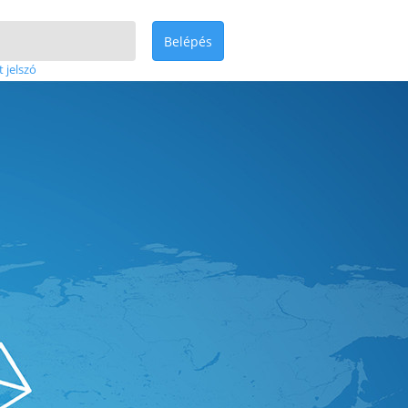
Belépés
t jelszó