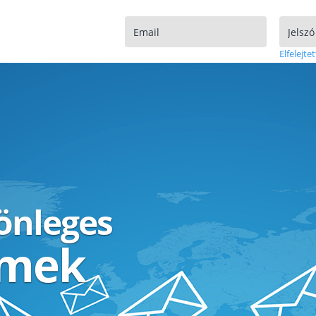
Elfelejtet
lönleges
ímek