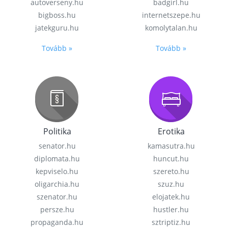
autoverseny.hu
badgirl.hu
bigboss.hu
internetszepe.hu
jatekguru.hu
komolytalan.hu
Tovább »
Tovább »
Politika
Erotika
senator.hu
kamasutra.hu
diplomata.hu
huncut.hu
kepviselo.hu
szereto.hu
oligarchia.hu
szuz.hu
szenator.hu
elojatek.hu
persze.hu
hustler.hu
propaganda.hu
sztriptiz.hu