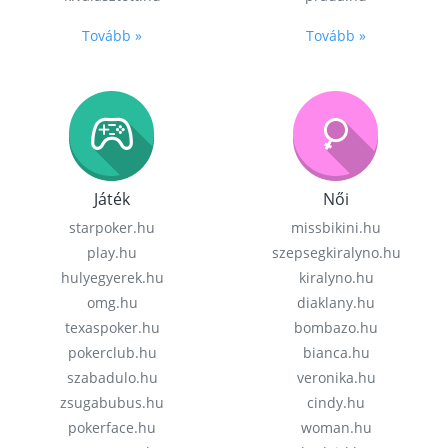
Tovább »
Tovább »
Játék
Női
starpoker.hu
missbikini.hu
play.hu
szepsegkiralyno.hu
hulyegyerek.hu
kiralyno.hu
omg.hu
diaklany.hu
texaspoker.hu
bombazo.hu
pokerclub.hu
bianca.hu
szabadulo.hu
veronika.hu
zsugabubus.hu
cindy.hu
pokerface.hu
woman.hu