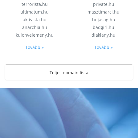
terrorista.hu
private.hu
ultimatum.hu
masztimarci.hu
aktivista.hu
bujasag.hu
anarchia.hu
badgirl.hu
kulonvelemeny.hu
diaklany.hu
Tovább »
Tovább »
Teljes domain lista