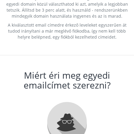
egyedi domain közül választhatod ki azt, amelyik a legjobban
tetszik. Állítsd be 3 perc alatt, és használd - rendszerünkben
mindegyik domain használata ingyenes és az is marad.
A kiválasztott email címedre érkező leveleket egyszerűen át
tudod irányítani a már meglévő fiókodba, így nem kell több
helyre belépned, egy fiókból kezelheted címeidet.
Miért éri meg egyedi
emailcímet szerezni?