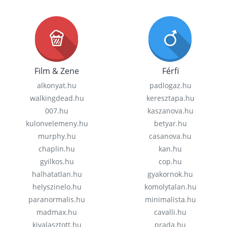
Film & Zene
Férfi
alkonyat.hu
padlogaz.hu
walkingdead.hu
keresztapa.hu
007.hu
kaszanova.hu
kulonvelemeny.hu
betyar.hu
murphy.hu
casanova.hu
chaplin.hu
kan.hu
gyilkos.hu
cop.hu
halhatatlan.hu
gyakornok.hu
helyszinelo.hu
komolytalan.hu
paranormalis.hu
minimalista.hu
madmax.hu
cavalli.hu
kivalasztott.hu
prada.hu