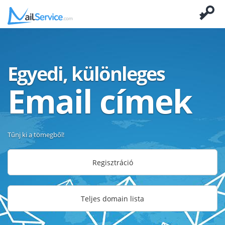
Egyedi, különleges
Email címek
Tűnj ki a tömegből!
Regisztráció
Teljes domain lista