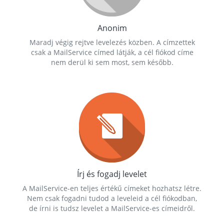
Anonim
Maradj végig rejtve levelezés közben. A címzettek
csak a MailService címed látják, a cél fiókod címe
nem derül ki sem most, sem később.
Írj és fogadj levelet
A MailService-en teljes értékű címeket hozhatsz létre.
Nem csak fogadni tudod a leveleid a cél fiókodban,
de írni is tudsz levelet a MailService-es címeidről.