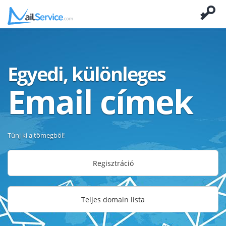
Egyedi, különleges
Email címek
Tűnj ki a tömegből!
Regisztráció
Teljes domain lista