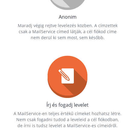
Anonim
Maradj végig rejtve levelezés közben. A címzettek
csak a MailService címed látják, a cél fiókod címe
nem derül ki sem most, sem később.
Írj és fogadj levelet
A MailService-en teljes értékű címeket hozhatsz létre.
Nem csak fogadni tudod a leveleid a cél fiókodban,
de írni is tudsz levelet a MailService-es címeidről.