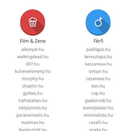
Film & Zene
Férfi
alkonyat.hu
padlogaz.hu
walkingdead.hu
keresztapa.hu
007.hu
kaszanova.hu
kulonvelemeny.hu
betyar.hu
murphy.hu
casanova.hu
chaplin.hu
kan.hu
gyilkos.hu
cop.hu
halhatatlan.hu
gyakornok.hu
helyszinelo.hu
komolytalan.hu
paranormalis.hu
minimalista.hu
madmax.hu
cavalli.hu
kivalasztott.hu
prada.hu