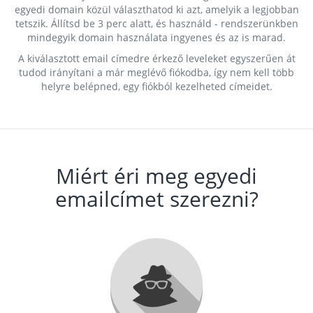
egyedi domain közül választhatod ki azt, amelyik a legjobban
tetszik. Állítsd be 3 perc alatt, és használd - rendszerünkben
mindegyik domain használata ingyenes és az is marad.
A kiválasztott email címedre érkező leveleket egyszerűen át
tudod irányítani a már meglévő fiókodba, így nem kell több
helyre belépned, egy fiókból kezelheted címeidet.
Miért éri meg egyedi
emailcímet szerezni?