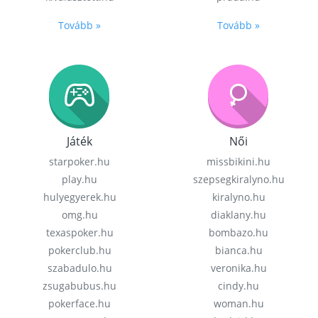
Tovább »
Tovább »
Játék
Női
starpoker.hu
missbikini.hu
play.hu
szepsegkiralyno.hu
hulyegyerek.hu
kiralyno.hu
omg.hu
diaklany.hu
texaspoker.hu
bombazo.hu
pokerclub.hu
bianca.hu
szabadulo.hu
veronika.hu
zsugabubus.hu
cindy.hu
pokerface.hu
woman.hu