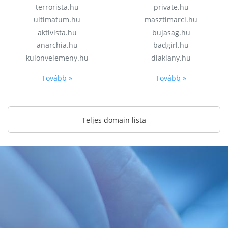
terrorista.hu
private.hu
ultimatum.hu
masztimarci.hu
aktivista.hu
bujasag.hu
anarchia.hu
badgirl.hu
kulonvelemeny.hu
diaklany.hu
Tovább »
Tovább »
Teljes domain lista