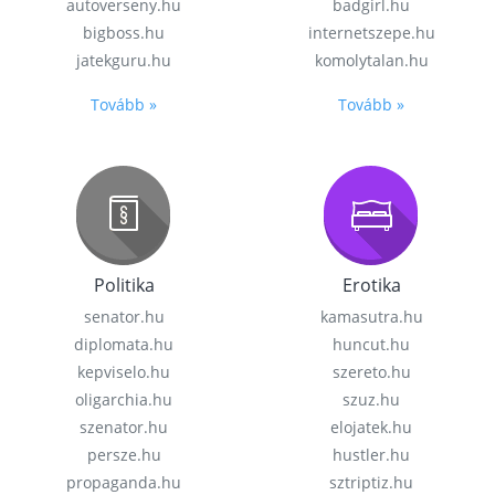
autoverseny.hu
badgirl.hu
bigboss.hu
internetszepe.hu
jatekguru.hu
komolytalan.hu
Tovább »
Tovább »
Politika
Erotika
senator.hu
kamasutra.hu
diplomata.hu
huncut.hu
kepviselo.hu
szereto.hu
oligarchia.hu
szuz.hu
szenator.hu
elojatek.hu
persze.hu
hustler.hu
propaganda.hu
sztriptiz.hu