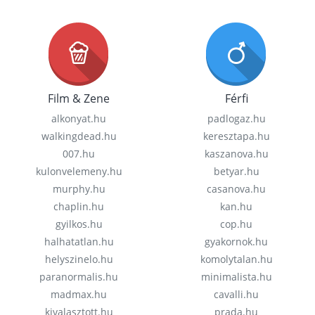
Film & Zene
Férfi
alkonyat.hu
padlogaz.hu
walkingdead.hu
keresztapa.hu
007.hu
kaszanova.hu
kulonvelemeny.hu
betyar.hu
murphy.hu
casanova.hu
chaplin.hu
kan.hu
gyilkos.hu
cop.hu
halhatatlan.hu
gyakornok.hu
helyszinelo.hu
komolytalan.hu
paranormalis.hu
minimalista.hu
madmax.hu
cavalli.hu
kivalasztott.hu
prada.hu