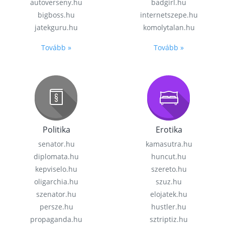
autoverseny.hu
badgirl.hu
bigboss.hu
internetszepe.hu
jatekguru.hu
komolytalan.hu
Tovább »
Tovább »
Politika
Erotika
senator.hu
kamasutra.hu
diplomata.hu
huncut.hu
kepviselo.hu
szereto.hu
oligarchia.hu
szuz.hu
szenator.hu
elojatek.hu
persze.hu
hustler.hu
propaganda.hu
sztriptiz.hu