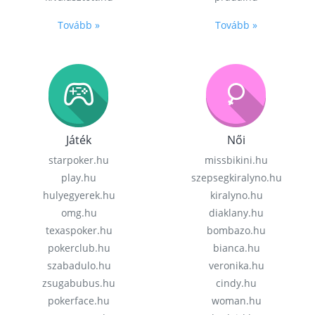
Tovább »
Tovább »
Játék
Női
starpoker.hu
missbikini.hu
play.hu
szepsegkiralyno.hu
hulyegyerek.hu
kiralyno.hu
omg.hu
diaklany.hu
texaspoker.hu
bombazo.hu
pokerclub.hu
bianca.hu
szabadulo.hu
veronika.hu
zsugabubus.hu
cindy.hu
pokerface.hu
woman.hu