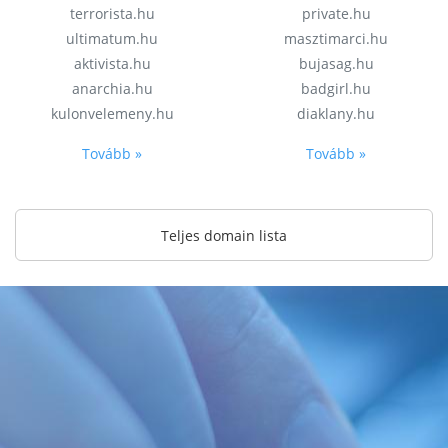
terrorista.hu
private.hu
ultimatum.hu
masztimarci.hu
aktivista.hu
bujasag.hu
anarchia.hu
badgirl.hu
kulonvelemeny.hu
diaklany.hu
Tovább »
Tovább »
Teljes domain lista