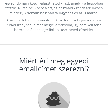
egyedi domain közül választhatod ki azt, amelyik a legjobban
tetszik. Állítsd be 3 perc alatt, és használd - rendszerünkben
mindegyik domain használata ingyenes és az is marad.
A kiválasztott email címedre érkező leveleket egyszerűen át
tudod irányítani a már meglévő fiókodba, így nem kell több
helyre belépned, egy fiókból kezelheted címeidet.
Miért éri meg egyedi
emailcímet szerezni?