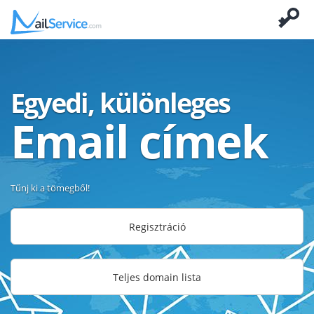
Egyedi, különleges
Email címek
Tűnj ki a tömegből!
Regisztráció
Teljes domain lista