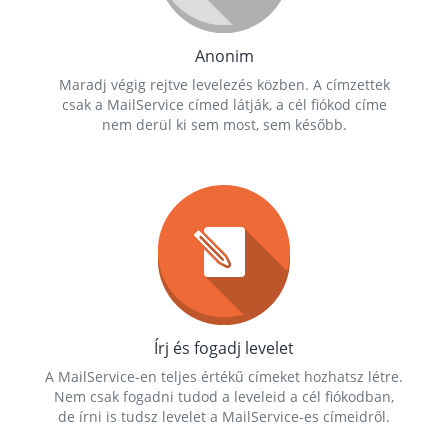
Anonim
Maradj végig rejtve levelezés közben. A címzettek
csak a MailService címed látják, a cél fiókod címe
nem derül ki sem most, sem később.
Írj és fogadj levelet
A MailService-en teljes értékű címeket hozhatsz létre.
Nem csak fogadni tudod a leveleid a cél fiókodban,
de írni is tudsz levelet a MailService-es címeidről.