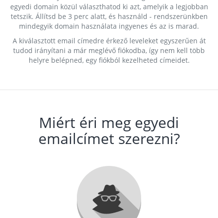
egyedi domain közül választhatod ki azt, amelyik a legjobban
tetszik. Állítsd be 3 perc alatt, és használd - rendszerünkben
mindegyik domain használata ingyenes és az is marad.
A kiválasztott email címedre érkező leveleket egyszerűen át
tudod irányítani a már meglévő fiókodba, így nem kell több
helyre belépned, egy fiókból kezelheted címeidet.
Miért éri meg egyedi
emailcímet szerezni?