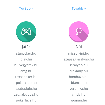
Tovább »
Tovább »
Játék
Női
starpoker.hu
missbikini.hu
play.hu
szepsegkiralyno.hu
hulyegyerek.hu
kiralyno.hu
omg.hu
diaklany.hu
texaspoker.hu
bombazo.hu
pokerclub.hu
bianca.hu
szabadulo.hu
veronika.hu
zsugabubus.hu
cindy.hu
pokerface.hu
woman.hu