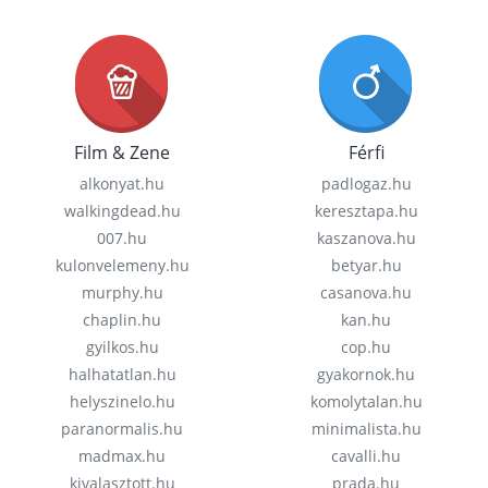
Film & Zene
Férfi
alkonyat.hu
padlogaz.hu
walkingdead.hu
keresztapa.hu
007.hu
kaszanova.hu
kulonvelemeny.hu
betyar.hu
murphy.hu
casanova.hu
chaplin.hu
kan.hu
gyilkos.hu
cop.hu
halhatatlan.hu
gyakornok.hu
helyszinelo.hu
komolytalan.hu
paranormalis.hu
minimalista.hu
madmax.hu
cavalli.hu
kivalasztott.hu
prada.hu