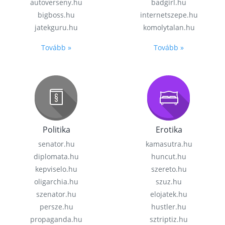
autoverseny.hu
badgirl.hu
bigboss.hu
internetszepe.hu
jatekguru.hu
komolytalan.hu
Tovább »
Tovább »
Politika
Erotika
senator.hu
kamasutra.hu
diplomata.hu
huncut.hu
kepviselo.hu
szereto.hu
oligarchia.hu
szuz.hu
szenator.hu
elojatek.hu
persze.hu
hustler.hu
propaganda.hu
sztriptiz.hu