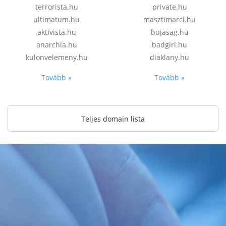
terrorista.hu
private.hu
ultimatum.hu
masztimarci.hu
aktivista.hu
bujasag.hu
anarchia.hu
badgirl.hu
kulonvelemeny.hu
diaklany.hu
Tovább »
Tovább »
Teljes domain lista