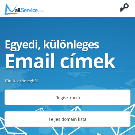
Egyedi, különleges
Email címek
Tűnj ki a tömegből!
Regisztráció
Teljes domain lista