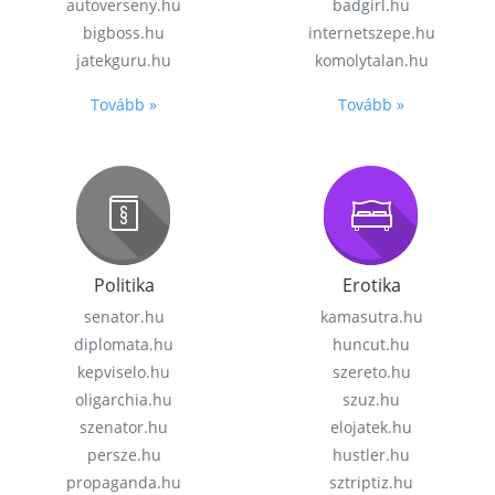
autoverseny.hu
badgirl.hu
bigboss.hu
internetszepe.hu
jatekguru.hu
komolytalan.hu
Tovább »
Tovább »
Politika
Erotika
senator.hu
kamasutra.hu
diplomata.hu
huncut.hu
kepviselo.hu
szereto.hu
oligarchia.hu
szuz.hu
szenator.hu
elojatek.hu
persze.hu
hustler.hu
propaganda.hu
sztriptiz.hu