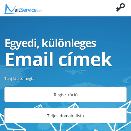
Egyedi, különleges
Email címek
Tűnj ki a tömegből!
Regisztráció
Teljes domain lista