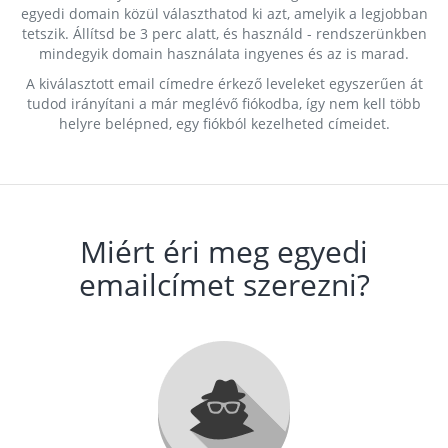
egyedi domain közül választhatod ki azt, amelyik a legjobban
tetszik. Állítsd be 3 perc alatt, és használd - rendszerünkben
mindegyik domain használata ingyenes és az is marad.
A kiválasztott email címedre érkező leveleket egyszerűen át
tudod irányítani a már meglévő fiókodba, így nem kell több
helyre belépned, egy fiókból kezelheted címeidet.
Miért éri meg egyedi
emailcímet szerezni?