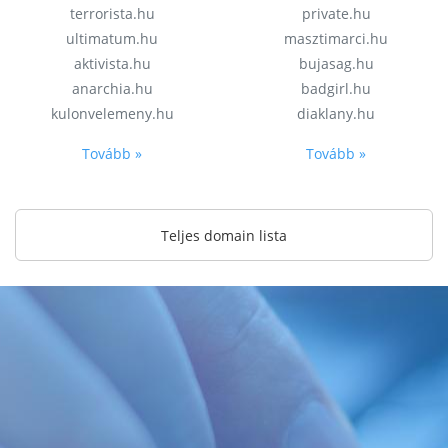
terrorista.hu
private.hu
ultimatum.hu
masztimarci.hu
aktivista.hu
bujasag.hu
anarchia.hu
badgirl.hu
kulonvelemeny.hu
diaklany.hu
Tovább »
Tovább »
Teljes domain lista