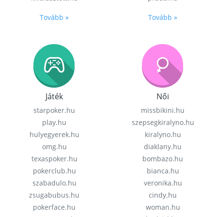
Tovább »
Tovább »
Játék
Női
starpoker.hu
missbikini.hu
play.hu
szepsegkiralyno.hu
hulyegyerek.hu
kiralyno.hu
omg.hu
diaklany.hu
texaspoker.hu
bombazo.hu
pokerclub.hu
bianca.hu
szabadulo.hu
veronika.hu
zsugabubus.hu
cindy.hu
pokerface.hu
woman.hu