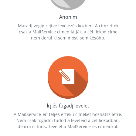
Anonim
Maradj végig rejtve levelezés közben. A címzettek
csak a MailService címed látják, a cél fiókod címe
nem derül ki sem most, sem később.
Írj és fogadj levelet
A MailService-en teljes értékű címeket hozhatsz létre.
Nem csak fogadni tudod a leveleid a cél fiókodban,
de írni is tudsz levelet a MailService-es címeidről.