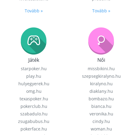
Tovább »
Tovább »
Játék
Női
starpoker.hu
missbikini.hu
play.hu
szepsegkiralyno.hu
hulyegyerek.hu
kiralyno.hu
omg.hu
diaklany.hu
texaspoker.hu
bombazo.hu
pokerclub.hu
bianca.hu
szabadulo.hu
veronika.hu
zsugabubus.hu
cindy.hu
pokerface.hu
woman.hu