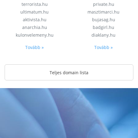
terrorista.hu
private.hu
ultimatum.hu
masztimarci.hu
aktivista.hu
bujasag.hu
anarchia.hu
badgirl.hu
kulonvelemeny.hu
diaklany.hu
Tovább »
Tovább »
Teljes domain lista