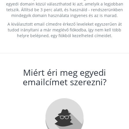
egyedi domain közül választhatod ki azt, amelyik a legjobban
tetszik. Állítsd be 3 perc alatt, és használd - rendszerünkben
mindegyik domain használata ingyenes és az is marad.
A kiválasztott email címedre érkező leveleket egyszerűen át
tudod irányítani a már meglévő fiókodba, így nem kell több
helyre belépned, egy fiókból kezelheted címeidet.
Miért éri meg egyedi
emailcímet szerezni?