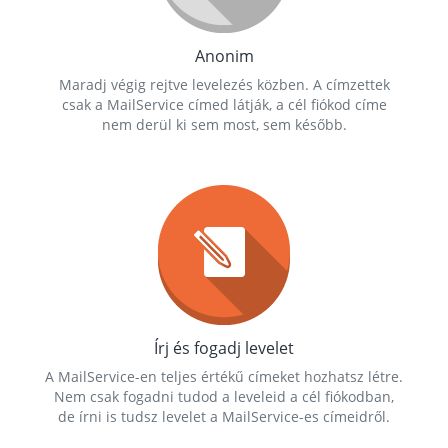
Anonim
Maradj végig rejtve levelezés közben. A címzettek
csak a MailService címed látják, a cél fiókod címe
nem derül ki sem most, sem később.
Írj és fogadj levelet
A MailService-en teljes értékű címeket hozhatsz létre.
Nem csak fogadni tudod a leveleid a cél fiókodban,
de írni is tudsz levelet a MailService-es címeidről.