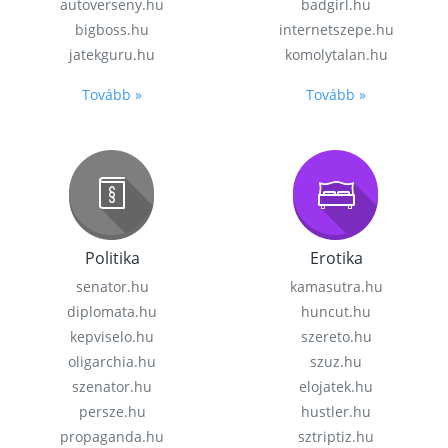
autoverseny.hu
badgirl.hu
bigboss.hu
internetszepe.hu
jatekguru.hu
komolytalan.hu
Tovább »
Tovább »
Politika
Erotika
senator.hu
kamasutra.hu
diplomata.hu
huncut.hu
kepviselo.hu
szereto.hu
oligarchia.hu
szuz.hu
szenator.hu
elojatek.hu
persze.hu
hustler.hu
propaganda.hu
sztriptiz.hu