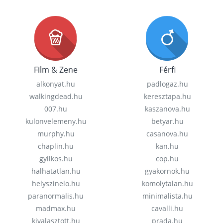
Film & Zene
Férfi
alkonyat.hu
padlogaz.hu
walkingdead.hu
keresztapa.hu
007.hu
kaszanova.hu
kulonvelemeny.hu
betyar.hu
murphy.hu
casanova.hu
chaplin.hu
kan.hu
gyilkos.hu
cop.hu
halhatatlan.hu
gyakornok.hu
helyszinelo.hu
komolytalan.hu
paranormalis.hu
minimalista.hu
madmax.hu
cavalli.hu
kivalasztott.hu
prada.hu