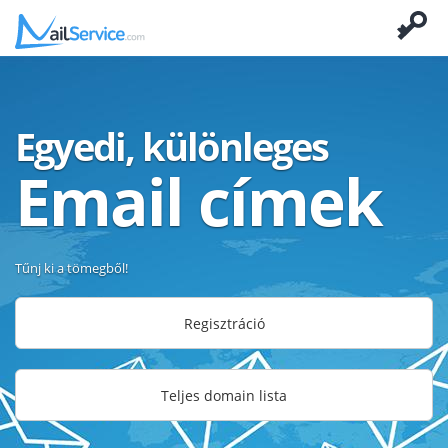
Egyedi, különleges
Email címek
Tűnj ki a tömegből!
Regisztráció
Teljes domain lista