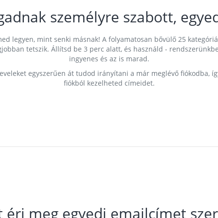
gadnak személyre szabott, egyed
címed legyen, mint senki másnak! A folyamatosan bővülő 25 kategóri
egjobban tetszik. Állítsd be 3 perc alatt, és használd - rendszerü
ingyenes és az is marad.
leveleket egyszerűen át tudod irányítani a már meglévő fiókodba, í
fiókból kezelheted címeidet.
t éri meg egyedi emailcímet szer