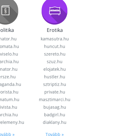
olitika
Erotika
nator.hu
kamasutra.hu
lomata.hu
huncut.hu
viselo.hu
szereto.hu
garchia.hu
szuz.hu
enator.hu
elojatek.hu
rsze.hu
hustler.hu
aganda.hu
sztriptiz.hu
rorista.hu
private.hu
imatum.hu
masztimarci.hu
ivista.hu
bujasag.hu
archia.hu
badgirl.hu
velemeny.hu
diaklany.hu
ovább »
Tovább »