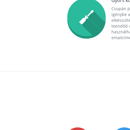
Gyors ko
Csupán p
igénybe a
elkészülté
teendőd v
használha
emailcím