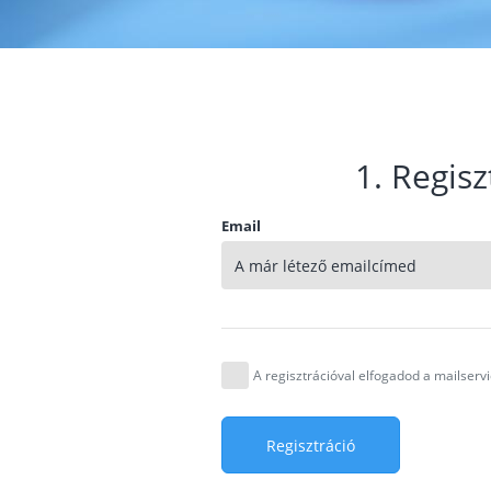
1. Regisz
Email
A regisztrációval elfogadod a mailser
Regisztráció