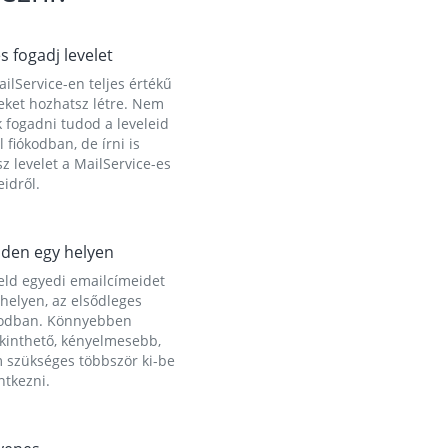
és fogadj levelet
ilService-en teljes értékű
eket hozhatsz létre. Nem
 fogadni tudod a leveleid
l fiókodban, de írni is
z levelet a MailService-es
idről.
den egy helyen
eld egyedi emailcímeidet
helyen, az elsődleges
kodban. Könnyebben
ekinthető, kényelmesebb,
 szükséges többször ki-be
ntkezni.