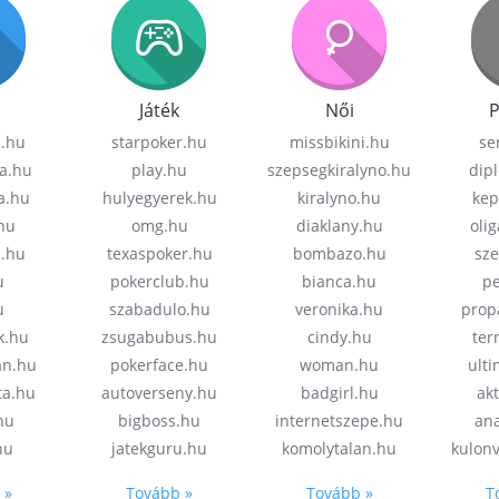
Játék
Női
P
z.hu
starpoker.hu
missbikini.hu
se
a.hu
play.hu
szepsegkiralyno.hu
dip
a.hu
hulyegyerek.hu
kiralyno.hu
kep
hu
omg.hu
diaklany.hu
oli
a.hu
texaspoker.hu
bombazo.hu
sz
u
pokerclub.hu
bianca.hu
pe
u
szabadulo.hu
veronika.hu
prop
k.hu
zsugabubus.hu
cindy.hu
ter
an.hu
pokerface.hu
woman.hu
ult
ta.hu
autoverseny.hu
badgirl.hu
akt
.hu
bigboss.hu
internetszepe.hu
an
hu
jatekguru.hu
komolytalan.hu
kulon
 »
Tovább »
Tovább »
T