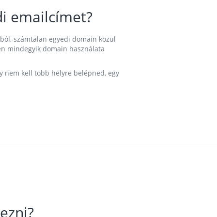
i emailcímet?
ából, számtalan egyedi domain közül
nkben mindegyik domain használata
gy nem kell több helyre belépned, egy
ezni?