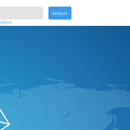
Belépés
t jelszó