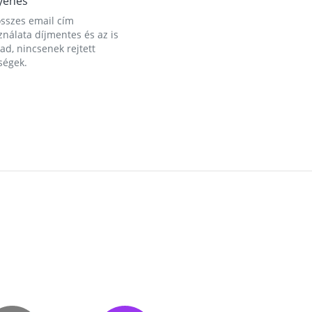
yenes
összes email cím
nálata díjmentes és az is
d, nincsenek rejtett
ségek.