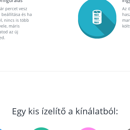
nfigurálás
Ing
ár percet vesz
Az 
 beállítása és ha
hasz
l, nincs is több
mara
ele, máris
költ
tod az új
ed.
Egy kis ízelítő a kínálatból: