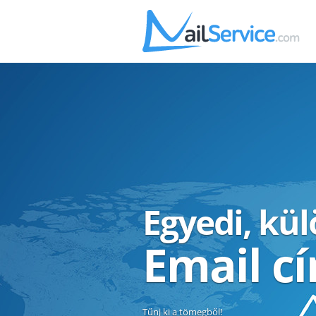
Egyedi, kü
Email c
Tűnj ki a tömegből!