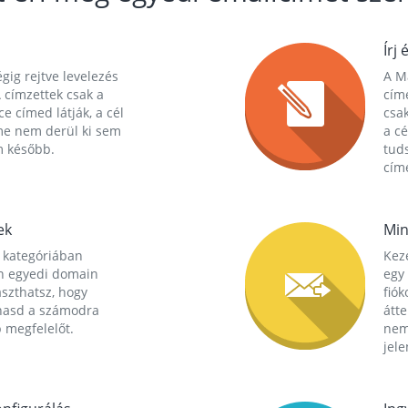
Írj 
gig rejtve levelezés
A Ma
 címzettek csak a
cím
ce címed látják, a cél
csak
me nem derül ki sem
a cé
m később.
tuds
címe
ek
Min
 kategóriában
Kez
n egyedi domain
egy 
aszthatsz, hogy
fió
hasd a számodra
átt
 megfelelőt.
nem
jele