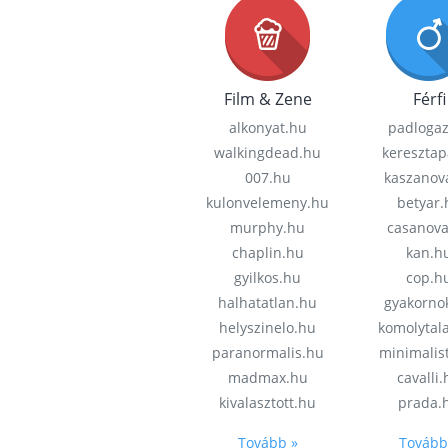
Film & Zene
Férfi
alkonyat.hu
padloga
walkingdead.hu
keresztap
007.hu
kaszanov
kulonvelemeny.hu
betyar.
murphy.hu
casanov
chaplin.hu
kan.h
gyilkos.hu
cop.h
halhatatlan.hu
gyakorno
helyszinelo.hu
komolytal
paranormalis.hu
minimalis
madmax.hu
cavalli
kivalasztott.hu
prada.
Tovább »
Tovább