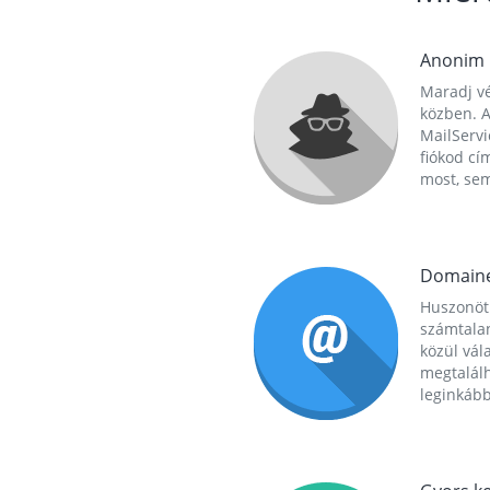
Anonim
Maradj vé
közben. A
MailServi
fiókod cí
most, se
Domain
Huszonöt
számtala
közül vál
megtalál
leginkább