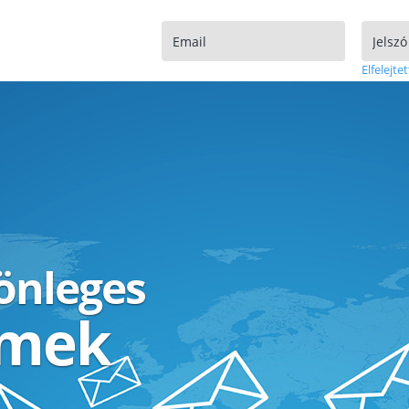
Elfelejtet
lönleges
ímek