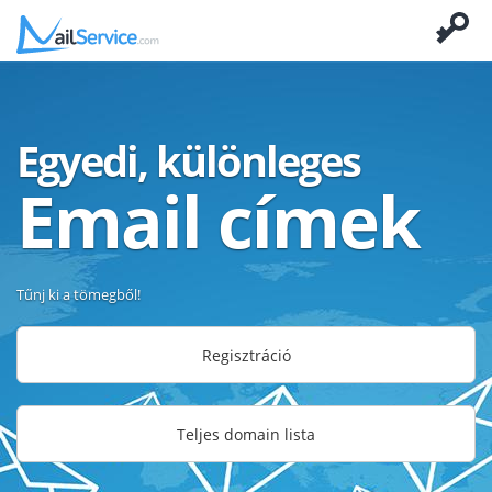
Egyedi, különleges
Email címek
Tűnj ki a tömegből!
Regisztráció
Teljes domain lista