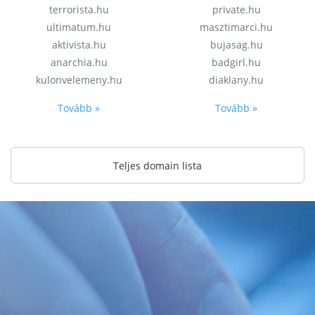
terrorista.hu
private.hu
ultimatum.hu
masztimarci.hu
aktivista.hu
bujasag.hu
anarchia.hu
badgirl.hu
kulonvelemeny.hu
diaklany.hu
Tovább »
Tovább »
Teljes domain lista