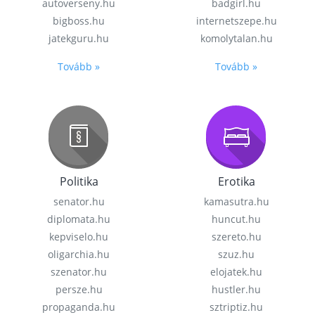
autoverseny.hu
badgirl.hu
bigboss.hu
internetszepe.hu
jatekguru.hu
komolytalan.hu
Tovább »
Tovább »
Politika
Erotika
senator.hu
kamasutra.hu
diplomata.hu
huncut.hu
kepviselo.hu
szereto.hu
oligarchia.hu
szuz.hu
szenator.hu
elojatek.hu
persze.hu
hustler.hu
propaganda.hu
sztriptiz.hu