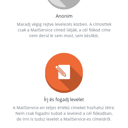
Anonim
Maradj végig rejtve levelezés közben. A címzettek
csak a MailService címed látják, a cél fiókod címe
nem derül ki sem most, sem később.
Írj és fogadj levelet
A MailService-en teljes értékű címeket hozhatsz létre.
Nem csak fogadni tudod a leveleid a cél fiókodban,
de írni is tudsz levelet a MailService-es címeidről.