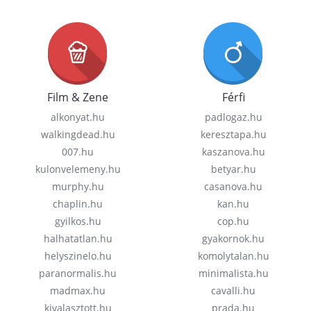
Film & Zene
Férfi
alkonyat.hu
padlogaz.hu
walkingdead.hu
keresztapa.hu
007.hu
kaszanova.hu
kulonvelemeny.hu
betyar.hu
murphy.hu
casanova.hu
chaplin.hu
kan.hu
gyilkos.hu
cop.hu
halhatatlan.hu
gyakornok.hu
helyszinelo.hu
komolytalan.hu
paranormalis.hu
minimalista.hu
madmax.hu
cavalli.hu
kivalasztott.hu
prada.hu