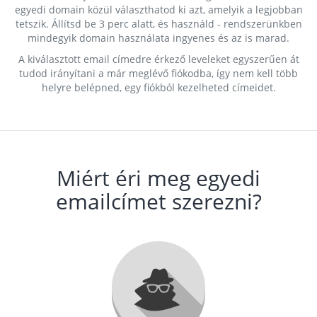
egyedi domain közül választhatod ki azt, amelyik a legjobban
tetszik. Állítsd be 3 perc alatt, és használd - rendszerünkben
mindegyik domain használata ingyenes és az is marad.
A kiválasztott email címedre érkező leveleket egyszerűen át
tudod irányítani a már meglévő fiókodba, így nem kell több
helyre belépned, egy fiókból kezelheted címeidet.
Miért éri meg egyedi
emailcímet szerezni?