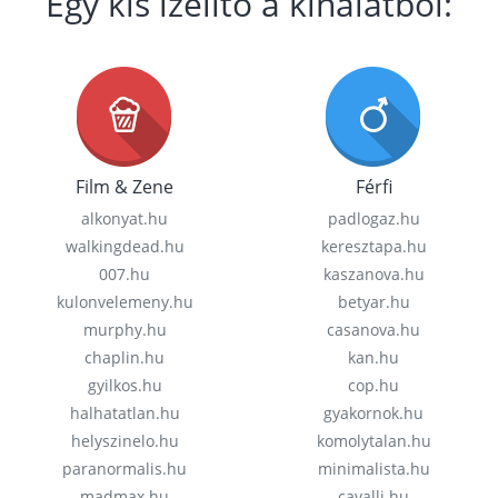
Egy kis ízelítő a kínálatból:
Film & Zene
Férfi
alkonyat.hu
padlogaz.hu
walkingdead.hu
keresztapa.hu
007.hu
kaszanova.hu
kulonvelemeny.hu
betyar.hu
murphy.hu
casanova.hu
chaplin.hu
kan.hu
gyilkos.hu
cop.hu
halhatatlan.hu
gyakornok.hu
helyszinelo.hu
komolytalan.hu
paranormalis.hu
minimalista.hu
madmax.hu
cavalli.hu