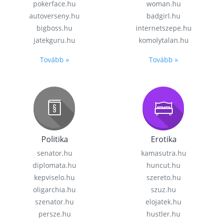
pokerface.hu
woman.hu
autoverseny.hu
badgirl.hu
bigboss.hu
internetszepe.hu
jatekguru.hu
komolytalan.hu
Tovább »
Tovább »
Politika
Erotika
senator.hu
kamasutra.hu
diplomata.hu
huncut.hu
kepviselo.hu
szereto.hu
oligarchia.hu
szuz.hu
szenator.hu
elojatek.hu
persze.hu
hustler.hu