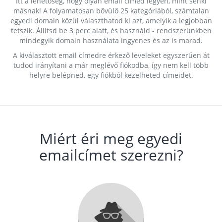
Itt a lehetőség, hogy olyan email címed legyen, mint senki
másnak! A folyamatosan bővülő 25 kategóriából, számtalan
egyedi domain közül választhatod ki azt, amelyik a legjobban
tetszik. Állítsd be 3 perc alatt, és használd - rendszerünkben
mindegyik domain használata ingyenes és az is marad.
A kiválasztott email címedre érkező leveleket egyszerűen át
tudod irányítani a már meglévő fiókodba, így nem kell több
helyre belépned, egy fiókból kezelheted címeidet.
Miért éri meg egyedi
emailcímet szerezni?