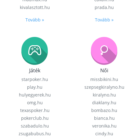
kivalasztott.hu
prada.hu
Tovább »
Tovább »
Játék
Női
starpoker.hu
missbikini.hu
play.hu
szepsegkiralyno.hu
hulyegyerek.hu
kiralyno.hu
omg.hu
diaklany.hu
texaspoker.hu
bombazo.hu
pokerclub.hu
bianca.hu
szabadulo.hu
veronika.hu
zsugabubus.hu
cindy.hu