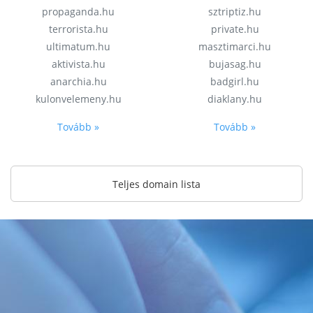
propaganda.hu
sztriptiz.hu
terrorista.hu
private.hu
ultimatum.hu
masztimarci.hu
aktivista.hu
bujasag.hu
anarchia.hu
badgirl.hu
kulonvelemeny.hu
diaklany.hu
Tovább »
Tovább »
Teljes domain lista