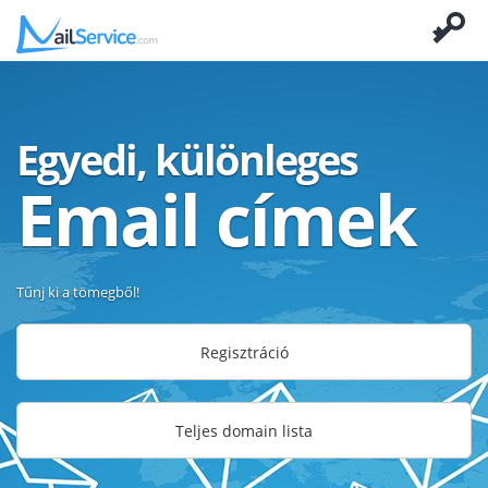
Egyedi, különleges
Email címek
Tűnj ki a tömegből!
Regisztráció
Teljes domain lista