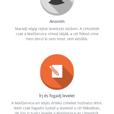
Anonim
Maradj végig rejtve levelezés közben. A címzettek
csak a MailService címed látják, a cél fiókod címe
nem derül ki sem most, sem később.
Írj és fogadj levelet
A MailService-en teljes értékű címeket hozhatsz létre.
Nem csak fogadni tudod a leveleid a cél fiókodban,
de írni is tudsz levelet a MailService-es címeidről.