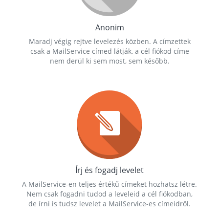
Anonim
Maradj végig rejtve levelezés közben. A címzettek
csak a MailService címed látják, a cél fiókod címe
nem derül ki sem most, sem később.
Írj és fogadj levelet
A MailService-en teljes értékű címeket hozhatsz létre.
Nem csak fogadni tudod a leveleid a cél fiókodban,
de írni is tudsz levelet a MailService-es címeidről.