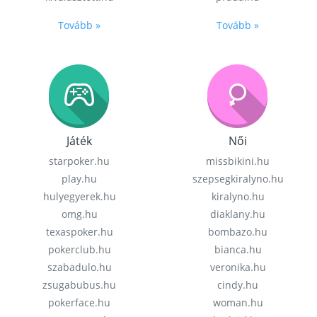
Tovább »
Tovább »
Játék
Női
starpoker.hu
missbikini.hu
play.hu
szepsegkiralyno.hu
hulyegyerek.hu
kiralyno.hu
omg.hu
diaklany.hu
texaspoker.hu
bombazo.hu
pokerclub.hu
bianca.hu
szabadulo.hu
veronika.hu
zsugabubus.hu
cindy.hu
pokerface.hu
woman.hu