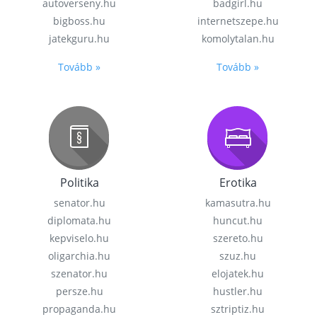
autoverseny.hu
badgirl.hu
bigboss.hu
internetszepe.hu
jatekguru.hu
komolytalan.hu
Tovább »
Tovább »
Politika
Erotika
senator.hu
kamasutra.hu
diplomata.hu
huncut.hu
kepviselo.hu
szereto.hu
oligarchia.hu
szuz.hu
szenator.hu
elojatek.hu
persze.hu
hustler.hu
propaganda.hu
sztriptiz.hu