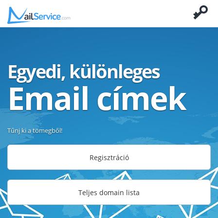
Egyedi, különleges
Email címek
Tűnj ki a tömegből!
Regisztráció
Teljes domain lista