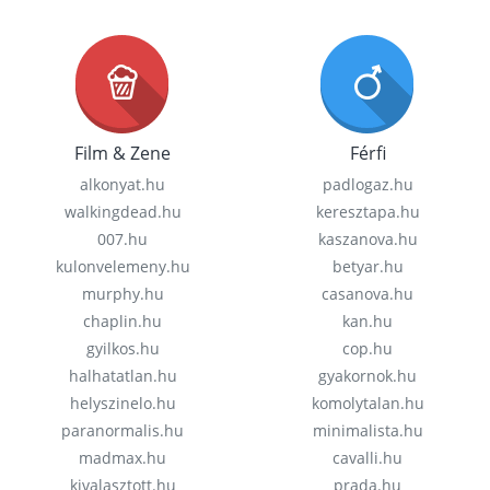
Film & Zene
Férfi
alkonyat.hu
padlogaz.hu
walkingdead.hu
keresztapa.hu
007.hu
kaszanova.hu
kulonvelemeny.hu
betyar.hu
murphy.hu
casanova.hu
chaplin.hu
kan.hu
gyilkos.hu
cop.hu
halhatatlan.hu
gyakornok.hu
helyszinelo.hu
komolytalan.hu
paranormalis.hu
minimalista.hu
madmax.hu
cavalli.hu
kivalasztott.hu
prada.hu