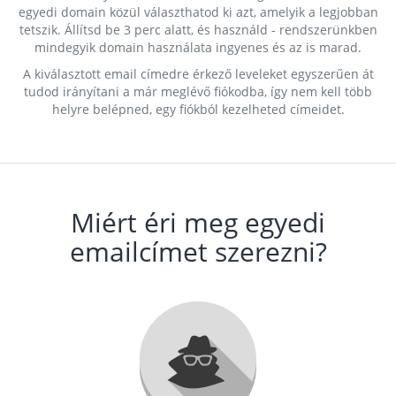
egyedi domain közül választhatod ki azt, amelyik a legjobban
tetszik. Állítsd be 3 perc alatt, és használd - rendszerünkben
mindegyik domain használata ingyenes és az is marad.
A kiválasztott email címedre érkező leveleket egyszerűen át
tudod irányítani a már meglévő fiókodba, így nem kell több
helyre belépned, egy fiókból kezelheted címeidet.
Miért éri meg egyedi
emailcímet szerezni?