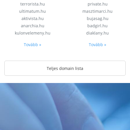
terrorista.hu
private.hu
ultimatum.hu
masztimarci.hu
aktivista.hu
bujasag.hu
anarchia.hu
badgirl.hu
kulonvelemeny.hu
diaklany.hu
Tovább »
Tovább »
Teljes domain lista