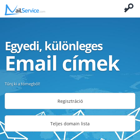
Egyedi, különleges
Email címek
Tűnj ki a tömegből!
Regisztráció
Teljes domain lista