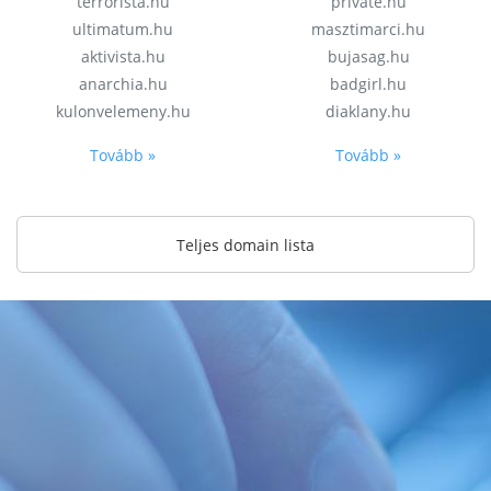
terrorista.hu
private.hu
ultimatum.hu
masztimarci.hu
aktivista.hu
bujasag.hu
anarchia.hu
badgirl.hu
kulonvelemeny.hu
diaklany.hu
Tovább »
Tovább »
Teljes domain lista