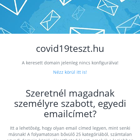
covid19teszt.hu
A keresett domain jelenleg nincs konfigurálva!
Nézz körül itt is!
Szeretnél magadnak
személyre szabott, egyedi
emailcímet?
Itt a lehetőség, hogy olyan email címed legyen, mint senki
másnak! A folyamatosan bővülő 25 kategóriából, számtalan