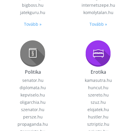
bigboss.hu
internetszepe.hu
jatekguru.hu
komolytalan.hu
Tovább »
Tovább »
Politika
Erotika
senator.hu
kamasutra.hu
diplomata.hu
huncut.hu
kepviselo.hu
szereto.hu
oligarchia.hu
szuz.hu
szenator.hu
elojatek.hu
persze.hu
hustler.hu
propaganda.hu
sztriptiz.hu