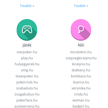
Tovább »
Tovább »
Játék
Női
starpoker.hu
missbikini.hu
play.hu
szepsegkiralyno.hu
hulyegyerek.hu
kiralyno.hu
omg.hu
diaklany.hu
texaspoker.hu
bombazo.hu
pokerclub.hu
bianca.hu
szabadulo.hu
veronika.hu
zsugabubus.hu
cindy.hu
pokerface.hu
woman.hu
autoverseny.hu
badgirl.hu