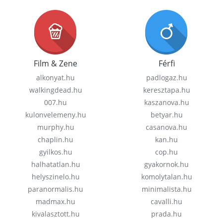
Film & Zene
Férfi
alkonyat.hu
padlogaz.hu
walkingdead.hu
keresztapa.hu
007.hu
kaszanova.hu
kulonvelemeny.hu
betyar.hu
murphy.hu
casanova.hu
chaplin.hu
kan.hu
gyilkos.hu
cop.hu
halhatatlan.hu
gyakornok.hu
helyszinelo.hu
komolytalan.hu
paranormalis.hu
minimalista.hu
madmax.hu
cavalli.hu
kivalasztott.hu
prada.hu