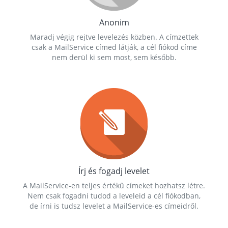
Anonim
Maradj végig rejtve levelezés közben. A címzettek
csak a MailService címed látják, a cél fiókod címe
nem derül ki sem most, sem később.
Írj és fogadj levelet
A MailService-en teljes értékű címeket hozhatsz létre.
Nem csak fogadni tudod a leveleid a cél fiókodban,
de írni is tudsz levelet a MailService-es címeidről.