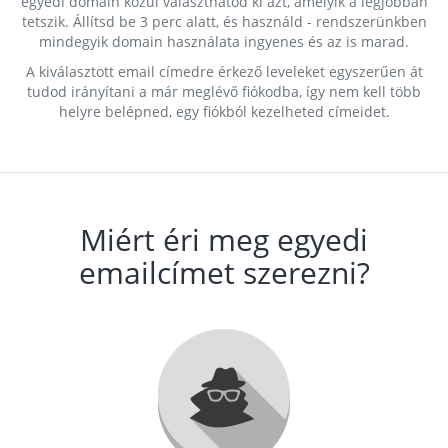
egyedi domain közül választhatod ki azt, amelyik a legjobban
tetszik. Állítsd be 3 perc alatt, és használd - rendszerünkben
mindegyik domain használata ingyenes és az is marad.
A kiválasztott email címedre érkező leveleket egyszerűen át
tudod irányítani a már meglévő fiókodba, így nem kell több
helyre belépned, egy fiókból kezelheted címeidet.
Miért éri meg egyedi
emailcímet szerezni?