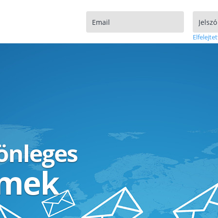
Elfelejtet
lönleges
ímek