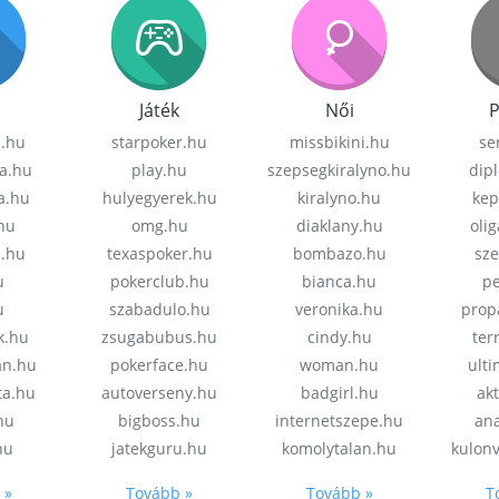
Játék
Női
P
z.hu
starpoker.hu
missbikini.hu
se
a.hu
play.hu
szepsegkiralyno.hu
dip
a.hu
hulyegyerek.hu
kiralyno.hu
kep
hu
omg.hu
diaklany.hu
oli
a.hu
texaspoker.hu
bombazo.hu
sz
u
pokerclub.hu
bianca.hu
pe
u
szabadulo.hu
veronika.hu
prop
k.hu
zsugabubus.hu
cindy.hu
ter
an.hu
pokerface.hu
woman.hu
ult
ta.hu
autoverseny.hu
badgirl.hu
akt
.hu
bigboss.hu
internetszepe.hu
an
hu
jatekguru.hu
komolytalan.hu
kulon
 »
Tovább »
Tovább »
T