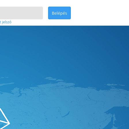
Belépés
t jelszó