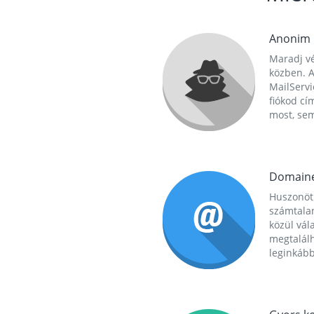
Anonim
Maradj vé
közben. A
MailServi
fiókod cí
most, se
Domain
Huszonöt
számtala
közül vál
megtalál
leginkább