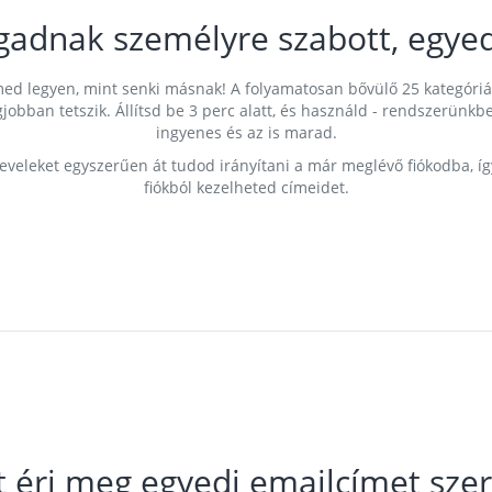
gadnak személyre szabott, egyed
címed legyen, mint senki másnak! A folyamatosan bővülő 25 kategóri
egjobban tetszik. Állítsd be 3 perc alatt, és használd - rendszerü
ingyenes és az is marad.
leveleket egyszerűen át tudod irányítani a már meglévő fiókodba, í
fiókból kezelheted címeidet.
t éri meg egyedi emailcímet szer