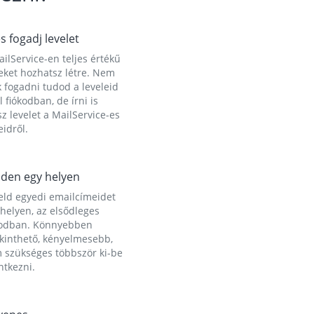
és fogadj levelet
ilService-en teljes értékű
eket hozhatsz létre. Nem
 fogadni tudod a leveleid
l fiókodban, de írni is
z levelet a MailService-es
idről.
den egy helyen
eld egyedi emailcímeidet
helyen, az elsődleges
kodban. Könnyebben
ekinthető, kényelmesebb,
 szükséges többször ki-be
ntkezni.