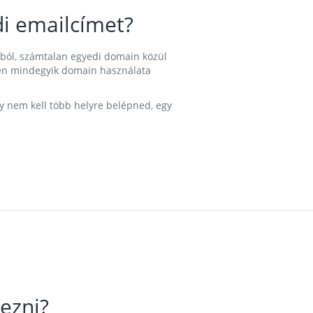
i emailcímet?
ából, számtalan egyedi domain közül
nkben mindegyik domain használata
gy nem kell több helyre belépned, egy
ezni?