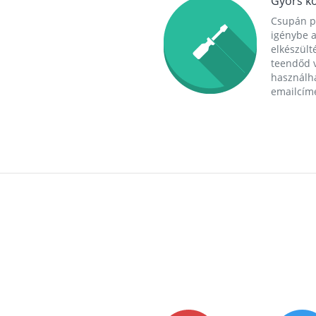
Gyors ko
Csupán p
igénybe a
elkészülté
teendőd v
használha
emailcím