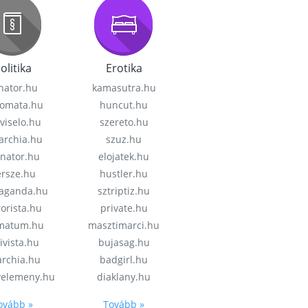
olitika
Erotika
nator.hu
kamasutra.hu
lomata.hu
huncut.hu
viselo.hu
szereto.hu
garchia.hu
szuz.hu
enator.hu
elojatek.hu
rsze.hu
hustler.hu
aganda.hu
sztriptiz.hu
rorista.hu
private.hu
imatum.hu
masztimarci.hu
ivista.hu
bujasag.hu
archia.hu
badgirl.hu
velemeny.hu
diaklany.hu
ovább »
Tovább »