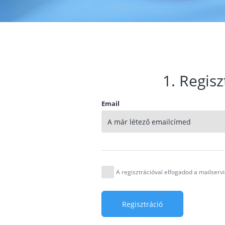
1. Regisz
Email
A regisztrációval elfogadod a mailser
Regisztráció