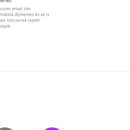
yenes
összes email cím
nálata díjmentes és az is
d, nincsenek rejtett
ségek.