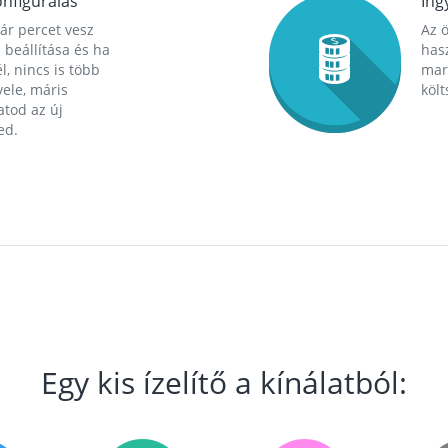
nfigurálás
Ing
ár percet vesz
Az 
 beállítása és ha
hasz
l, nincs is több
mara
ele, máris
költ
tod az új
ed.
Egy kis ízelítő a kínálatból: