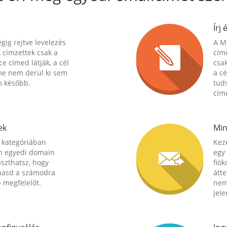
Írj 
gig rejtve levelezés
A Ma
 címzettek csak a
cím
ce címed látják, a cél
csak
me nem derül ki sem
a cé
m később.
tuds
címe
ek
Min
 kategóriában
Kez
n egyedi domain
egy 
aszthatsz, hogy
fió
hasd a számodra
átt
 megfelelőt.
nem
jele