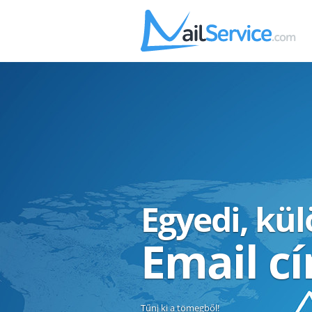
Egyedi, kü
Email c
Tűnj ki a tömegből!