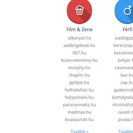
Film & Zene
Férfi
alkonyat.hu
padloga
walkingdead.hu
keresztap
007.hu
kaszanov
kulonvelemeny.hu
betyar.
murphy.hu
casanov
chaplin.hu
kan.h
gyilkos.hu
cop.h
halhatatlan.hu
gyakorno
helyszinelo.hu
komolytal
paranormalis.hu
minimalis
madmax.hu
cavalli
kivalasztott.hu
prada.
Tovább »
Tovább