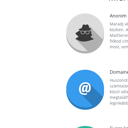
Anonim
Maradj vé
közben. A
MailServi
fiókod cí
most, se
Domain
Huszonöt
számtala
közül vál
megtalál
leginkább