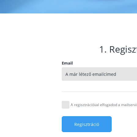
1. Regisz
Email
A regisztrációval elfogadod a mailser
Regisztráció