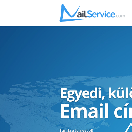
Egyedi, kü
Email c
Tűnj ki a tömegből!