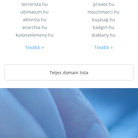
terrorista.hu
private.hu
ultimatum.hu
masztimarci.hu
aktivista.hu
bujasag.hu
anarchia.hu
badgirl.hu
kulonvelemeny.hu
diaklany.hu
Tovább »
Tovább »
Teljes domain lista