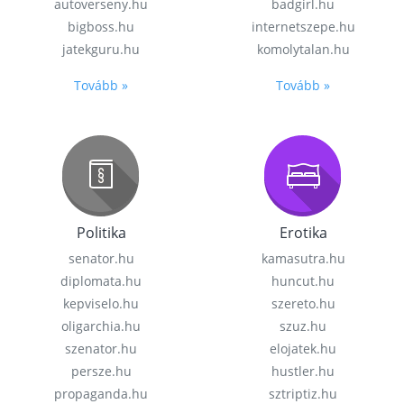
autoverseny.hu
badgirl.hu
bigboss.hu
internetszepe.hu
jatekguru.hu
komolytalan.hu
Tovább »
Tovább »
Politika
Erotika
senator.hu
kamasutra.hu
diplomata.hu
huncut.hu
kepviselo.hu
szereto.hu
oligarchia.hu
szuz.hu
szenator.hu
elojatek.hu
persze.hu
hustler.hu
propaganda.hu
sztriptiz.hu