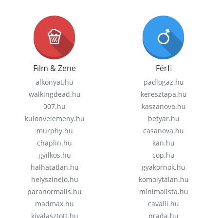
Film & Zene
Férfi
alkonyat.hu
padlogaz.hu
walkingdead.hu
keresztapa.hu
007.hu
kaszanova.hu
kulonvelemeny.hu
betyar.hu
murphy.hu
casanova.hu
chaplin.hu
kan.hu
gyilkos.hu
cop.hu
halhatatlan.hu
gyakornok.hu
helyszinelo.hu
komolytalan.hu
paranormalis.hu
minimalista.hu
madmax.hu
cavalli.hu
kivalasztott.hu
prada.hu