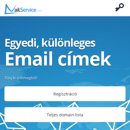
Egyedi, különleges
Email címek
Tűnj ki a tömegből!
Regisztráció
Teljes domain lista