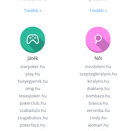
Tovább »
Tovább »
Játék
Női
starpoker.hu
missbikini.hu
play.hu
szepsegkiralyno.hu
hulyegyerek.hu
kiralyno.hu
omg.hu
diaklany.hu
texaspoker.hu
bombazo.hu
pokerclub.hu
bianca.hu
szabadulo.hu
veronika.hu
zsugabubus.hu
cindy.hu
pokerface.hu
woman.hu