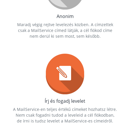
Anonim
Maradj végig rejtve levelezés közben. A címzettek
csak a MailService címed látják, a cél fiókod címe
nem derül ki sem most, sem később.
Írj és fogadj levelet
A MailService-en teljes értékű címeket hozhatsz létre.
Nem csak fogadni tudod a leveleid a cél fiókodban,
de írni is tudsz levelet a MailService-es címeidről.