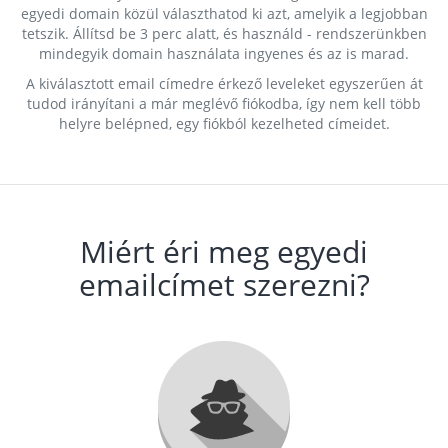
egyedi domain közül választhatod ki azt, amelyik a legjobban
tetszik. Állítsd be 3 perc alatt, és használd - rendszerünkben
mindegyik domain használata ingyenes és az is marad.
A kiválasztott email címedre érkező leveleket egyszerűen át
tudod irányítani a már meglévő fiókodba, így nem kell több
helyre belépned, egy fiókból kezelheted címeidet.
Miért éri meg egyedi
emailcímet szerezni?