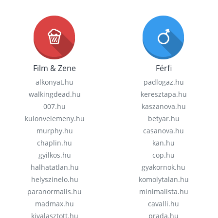
Film & Zene
Férfi
alkonyat.hu
padlogaz.hu
walkingdead.hu
keresztapa.hu
007.hu
kaszanova.hu
kulonvelemeny.hu
betyar.hu
murphy.hu
casanova.hu
chaplin.hu
kan.hu
gyilkos.hu
cop.hu
halhatatlan.hu
gyakornok.hu
helyszinelo.hu
komolytalan.hu
paranormalis.hu
minimalista.hu
madmax.hu
cavalli.hu
kivalasztott.hu
prada.hu