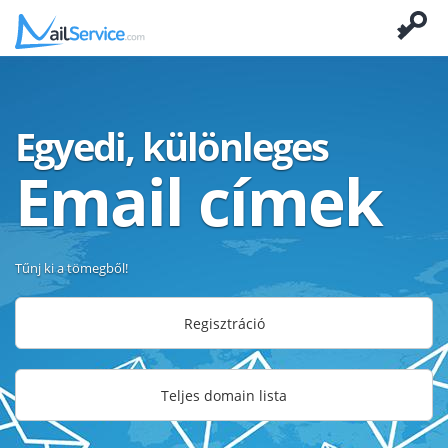
Egyedi, különleges
Email címek
Tűnj ki a tömegből!
Regisztráció
Teljes domain lista