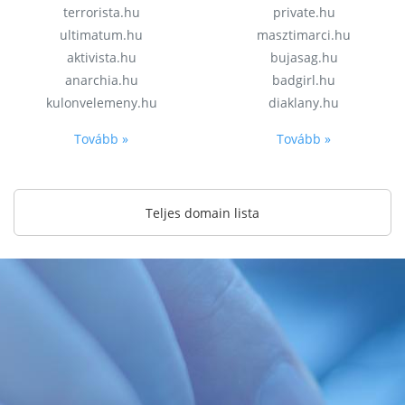
terrorista.hu
private.hu
ultimatum.hu
masztimarci.hu
aktivista.hu
bujasag.hu
anarchia.hu
badgirl.hu
kulonvelemeny.hu
diaklany.hu
Tovább »
Tovább »
Teljes domain lista