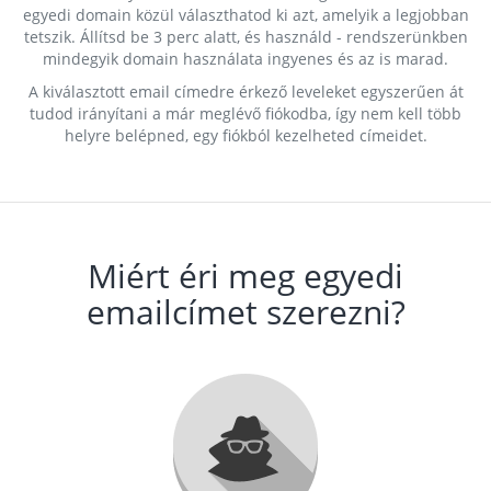
egyedi domain közül választhatod ki azt, amelyik a legjobban
tetszik. Állítsd be 3 perc alatt, és használd - rendszerünkben
mindegyik domain használata ingyenes és az is marad.
A kiválasztott email címedre érkező leveleket egyszerűen át
tudod irányítani a már meglévő fiókodba, így nem kell több
helyre belépned, egy fiókból kezelheted címeidet.
Miért éri meg egyedi
emailcímet szerezni?