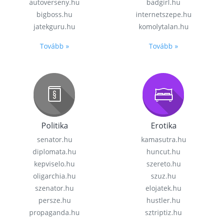
autoverseny.hu
badgirl.hu
bigboss.hu
internetszepe.hu
jatekguru.hu
komolytalan.hu
Tovább »
Tovább »
Politika
Erotika
senator.hu
kamasutra.hu
diplomata.hu
huncut.hu
kepviselo.hu
szereto.hu
oligarchia.hu
szuz.hu
szenator.hu
elojatek.hu
persze.hu
hustler.hu
propaganda.hu
sztriptiz.hu