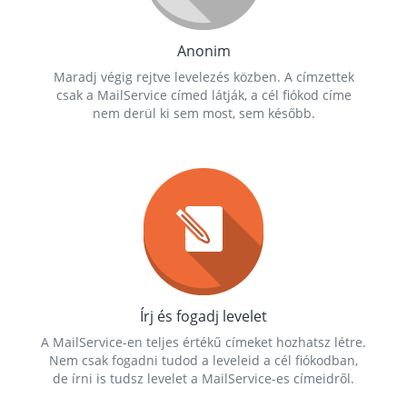
Anonim
Maradj végig rejtve levelezés közben. A címzettek
csak a MailService címed látják, a cél fiókod címe
nem derül ki sem most, sem később.
Írj és fogadj levelet
A MailService-en teljes értékű címeket hozhatsz létre.
Nem csak fogadni tudod a leveleid a cél fiókodban,
de írni is tudsz levelet a MailService-es címeidről.