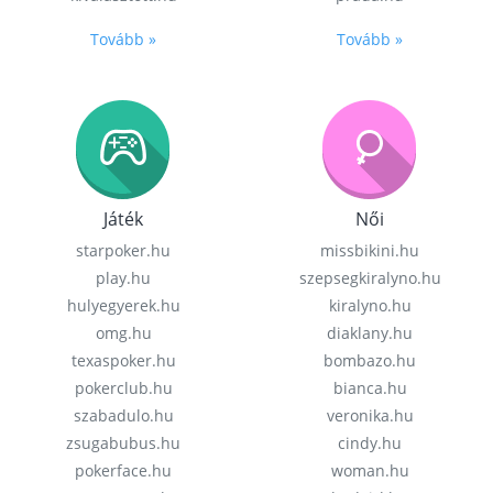
Tovább »
Tovább »
Játék
Női
starpoker.hu
missbikini.hu
play.hu
szepsegkiralyno.hu
hulyegyerek.hu
kiralyno.hu
omg.hu
diaklany.hu
texaspoker.hu
bombazo.hu
pokerclub.hu
bianca.hu
szabadulo.hu
veronika.hu
zsugabubus.hu
cindy.hu
pokerface.hu
woman.hu