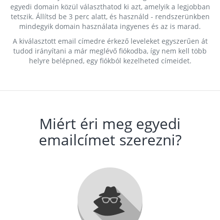
egyedi domain közül választhatod ki azt, amelyik a legjobban
tetszik. Állítsd be 3 perc alatt, és használd - rendszerünkben
mindegyik domain használata ingyenes és az is marad.
A kiválasztott email címedre érkező leveleket egyszerűen át
tudod irányítani a már meglévő fiókodba, így nem kell több
helyre belépned, egy fiókból kezelheted címeidet.
Miért éri meg egyedi
emailcímet szerezni?