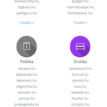
autoverseny.hu
badgirl.hu
bigboss.hu
internetszepe.hu
jatekguru.hu
komolytalan.hu
Tovább »
Tovább »
Politika
Erotika
senator.hu
kamasutra.hu
diplomata.hu
huncut.hu
kepviselo.hu
szereto.hu
oligarchia.hu
szuz.hu
szenator.hu
elojatek.hu
persze.hu
hustler.hu
propaganda.hu
sztriptiz.hu