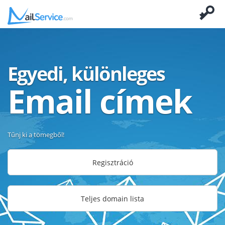
Egyedi, különleges
Email címek
Tűnj ki a tömegből!
Regisztráció
Teljes domain lista