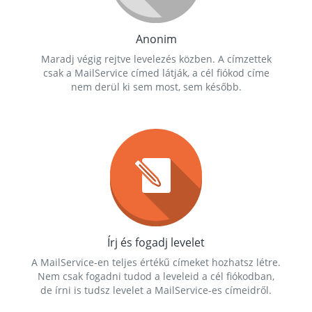
Anonim
Maradj végig rejtve levelezés közben. A címzettek
csak a MailService címed látják, a cél fiókod címe
nem derül ki sem most, sem később.
Írj és fogadj levelet
A MailService-en teljes értékű címeket hozhatsz létre.
Nem csak fogadni tudod a leveleid a cél fiókodban,
de írni is tudsz levelet a MailService-es címeidről.