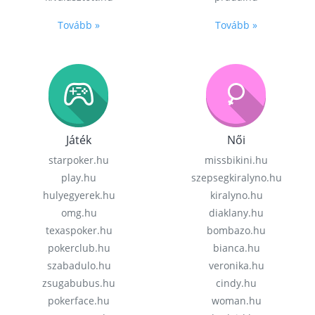
Tovább »
Tovább »
Játék
Női
starpoker.hu
missbikini.hu
play.hu
szepsegkiralyno.hu
hulyegyerek.hu
kiralyno.hu
omg.hu
diaklany.hu
texaspoker.hu
bombazo.hu
pokerclub.hu
bianca.hu
szabadulo.hu
veronika.hu
zsugabubus.hu
cindy.hu
pokerface.hu
woman.hu