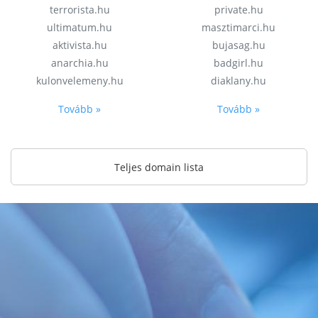
terrorista.hu
private.hu
ultimatum.hu
masztimarci.hu
aktivista.hu
bujasag.hu
anarchia.hu
badgirl.hu
kulonvelemeny.hu
diaklany.hu
Tovább »
Tovább »
Teljes domain lista