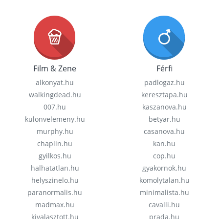
Film & Zene
Férfi
alkonyat.hu
padlogaz.hu
walkingdead.hu
keresztapa.hu
007.hu
kaszanova.hu
kulonvelemeny.hu
betyar.hu
murphy.hu
casanova.hu
chaplin.hu
kan.hu
gyilkos.hu
cop.hu
halhatatlan.hu
gyakornok.hu
helyszinelo.hu
komolytalan.hu
paranormalis.hu
minimalista.hu
madmax.hu
cavalli.hu
kivalasztott.hu
prada.hu