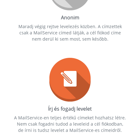
Anonim
Maradj végig rejtve levelezés közben. A címzettek
csak a MailService címed látják, a cél fiókod címe
nem derül ki sem most, sem később.
Írj és fogadj levelet
A MailService-en teljes értékű címeket hozhatsz létre.
Nem csak fogadni tudod a leveleid a cél fiókodban,
de írni is tudsz levelet a MailService-es címeidről.