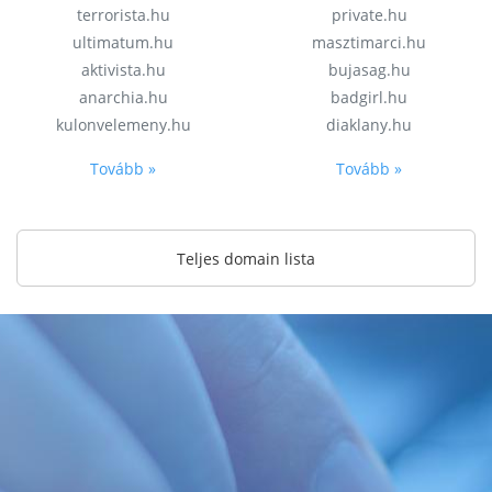
terrorista.hu
private.hu
ultimatum.hu
masztimarci.hu
aktivista.hu
bujasag.hu
anarchia.hu
badgirl.hu
kulonvelemeny.hu
diaklany.hu
Tovább »
Tovább »
Teljes domain lista