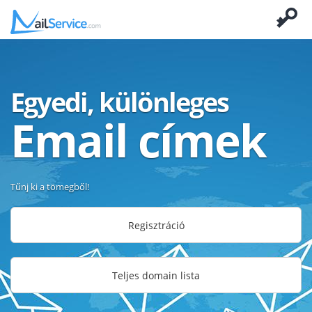
Egyedi, különleges
Email címek
Tűnj ki a tömegből!
Regisztráció
Teljes domain lista