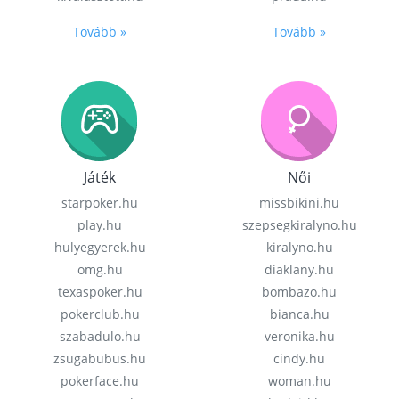
Tovább »
Tovább »
Játék
Női
starpoker.hu
missbikini.hu
play.hu
szepsegkiralyno.hu
hulyegyerek.hu
kiralyno.hu
omg.hu
diaklany.hu
texaspoker.hu
bombazo.hu
pokerclub.hu
bianca.hu
szabadulo.hu
veronika.hu
zsugabubus.hu
cindy.hu
pokerface.hu
woman.hu