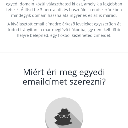
egyedi domain közül választhatod ki azt, amelyik a legjobban
tetszik. Állítsd be 3 perc alatt, és használd - rendszerünkben
mindegyik domain használata ingyenes és az is marad.
A kiválasztott email címedre érkező leveleket egyszerűen át
tudod irányítani a már meglévő fiókodba, így nem kell több
helyre belépned, egy fiókból kezelheted címeidet.
Miért éri meg egyedi
emailcímet szerezni?