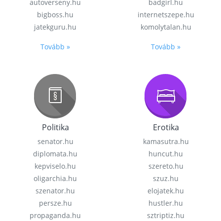
autoverseny.hu
badgirl.hu
bigboss.hu
internetszepe.hu
jatekguru.hu
komolytalan.hu
Tovább »
Tovább »
Politika
Erotika
senator.hu
kamasutra.hu
diplomata.hu
huncut.hu
kepviselo.hu
szereto.hu
oligarchia.hu
szuz.hu
szenator.hu
elojatek.hu
persze.hu
hustler.hu
propaganda.hu
sztriptiz.hu