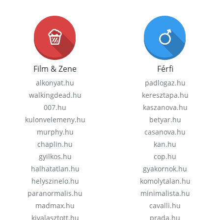
Film & Zene
Férfi
alkonyat.hu
padlogaz.hu
walkingdead.hu
keresztapa.hu
007.hu
kaszanova.hu
kulonvelemeny.hu
betyar.hu
murphy.hu
casanova.hu
chaplin.hu
kan.hu
gyilkos.hu
cop.hu
halhatatlan.hu
gyakornok.hu
helyszinelo.hu
komolytalan.hu
paranormalis.hu
minimalista.hu
madmax.hu
cavalli.hu
kivalasztott.hu
prada.hu