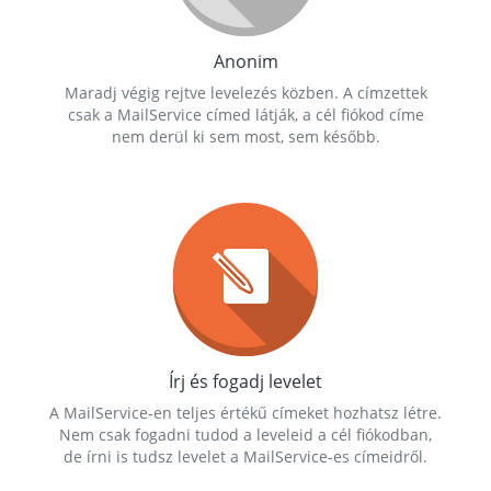
Anonim
Maradj végig rejtve levelezés közben. A címzettek
csak a MailService címed látják, a cél fiókod címe
nem derül ki sem most, sem később.
Írj és fogadj levelet
A MailService-en teljes értékű címeket hozhatsz létre.
Nem csak fogadni tudod a leveleid a cél fiókodban,
de írni is tudsz levelet a MailService-es címeidről.