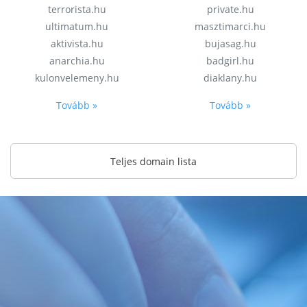
terrorista.hu
private.hu
ultimatum.hu
masztimarci.hu
aktivista.hu
bujasag.hu
anarchia.hu
badgirl.hu
kulonvelemeny.hu
diaklany.hu
Tovább »
Tovább »
Teljes domain lista