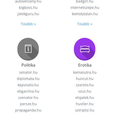
autoverseny.hu
badgirl.hu
bigboss.hu
internetszepe.hu
jatekguru.hu
komolytalan.hu
Tovább »
Tovább »
Politika
Erotika
senator.hu
kamasutra.hu
diplomata.hu
huncut.hu
kepviselo.hu
szereto.hu
oligarchia.hu
szuz.hu
szenator.hu
elojatek.hu
persze.hu
hustler.hu
propaganda.hu
sztriptiz.hu