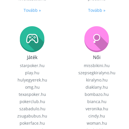
Tovább »
Tovább »
Játék
Női
starpoker.hu
missbikini.hu
play.hu
szepsegkiralyno.hu
hulyegyerek.hu
kiralyno.hu
omg.hu
diaklany.hu
texaspoker.hu
bombazo.hu
pokerclub.hu
bianca.hu
szabadulo.hu
veronika.hu
zsugabubus.hu
cindy.hu
pokerface.hu
woman.hu