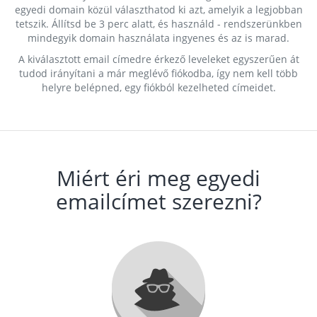
egyedi domain közül választhatod ki azt, amelyik a legjobban
tetszik. Állítsd be 3 perc alatt, és használd - rendszerünkben
mindegyik domain használata ingyenes és az is marad.
A kiválasztott email címedre érkező leveleket egyszerűen át
tudod irányítani a már meglévő fiókodba, így nem kell több
helyre belépned, egy fiókból kezelheted címeidet.
Miért éri meg egyedi
emailcímet szerezni?