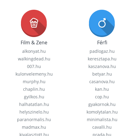
Film & Zene
Férfi
alkonyat.hu
padlogaz.hu
walkingdead.hu
keresztapa.hu
007.hu
kaszanova.hu
kulonvelemeny.hu
betyar.hu
murphy.hu
casanova.hu
chaplin.hu
kan.hu
gyilkos.hu
cop.hu
halhatatlan.hu
gyakornok.hu
helyszinelo.hu
komolytalan.hu
paranormalis.hu
minimalista.hu
madmax.hu
cavalli.hu
kivalasztott.hu
prada.hu