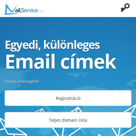
Egyedi, különleges
Email címek
Tűnj ki a tömegből!
Regisztráció
Teljes domain lista