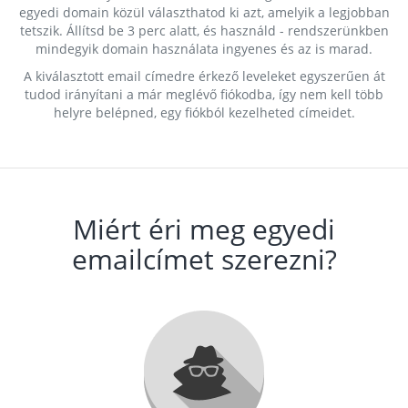
egyedi domain közül választhatod ki azt, amelyik a legjobban
tetszik. Állítsd be 3 perc alatt, és használd - rendszerünkben
mindegyik domain használata ingyenes és az is marad.
A kiválasztott email címedre érkező leveleket egyszerűen át
tudod irányítani a már meglévő fiókodba, így nem kell több
helyre belépned, egy fiókból kezelheted címeidet.
Miért éri meg egyedi
emailcímet szerezni?