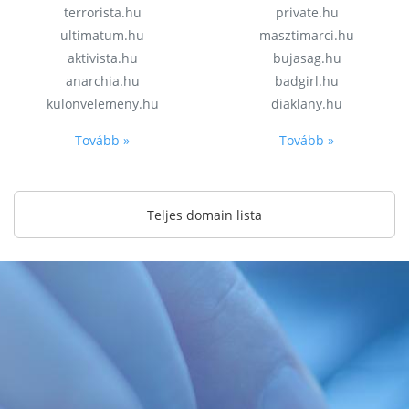
terrorista.hu
private.hu
ultimatum.hu
masztimarci.hu
aktivista.hu
bujasag.hu
anarchia.hu
badgirl.hu
kulonvelemeny.hu
diaklany.hu
Tovább »
Tovább »
Teljes domain lista