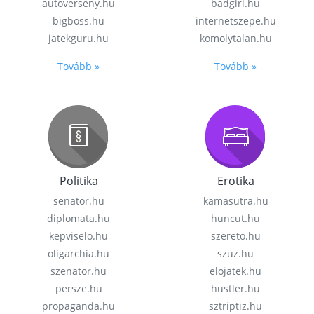
autoverseny.hu
badgirl.hu
bigboss.hu
internetszepe.hu
jatekguru.hu
komolytalan.hu
Tovább »
Tovább »
Politika
Erotika
senator.hu
kamasutra.hu
diplomata.hu
huncut.hu
kepviselo.hu
szereto.hu
oligarchia.hu
szuz.hu
szenator.hu
elojatek.hu
persze.hu
hustler.hu
propaganda.hu
sztriptiz.hu