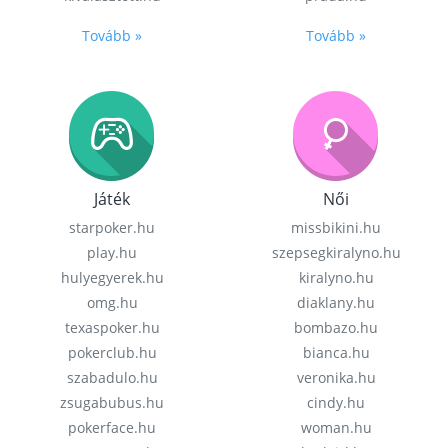
Tovább »
Tovább »
Játék
Női
starpoker.hu
missbikini.hu
play.hu
szepsegkiralyno.hu
hulyegyerek.hu
kiralyno.hu
omg.hu
diaklany.hu
texaspoker.hu
bombazo.hu
pokerclub.hu
bianca.hu
szabadulo.hu
veronika.hu
zsugabubus.hu
cindy.hu
pokerface.hu
woman.hu