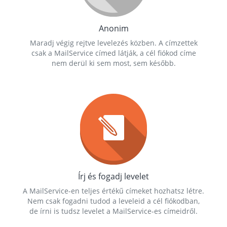
Anonim
Maradj végig rejtve levelezés közben. A címzettek
csak a MailService címed látják, a cél fiókod címe
nem derül ki sem most, sem később.
Írj és fogadj levelet
A MailService-en teljes értékű címeket hozhatsz létre.
Nem csak fogadni tudod a leveleid a cél fiókodban,
de írni is tudsz levelet a MailService-es címeidről.