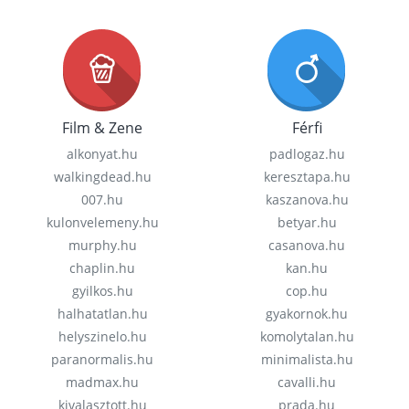
Film & Zene
Férfi
alkonyat.hu
padlogaz.hu
walkingdead.hu
keresztapa.hu
007.hu
kaszanova.hu
kulonvelemeny.hu
betyar.hu
murphy.hu
casanova.hu
chaplin.hu
kan.hu
gyilkos.hu
cop.hu
halhatatlan.hu
gyakornok.hu
helyszinelo.hu
komolytalan.hu
paranormalis.hu
minimalista.hu
madmax.hu
cavalli.hu
kivalasztott.hu
prada.hu