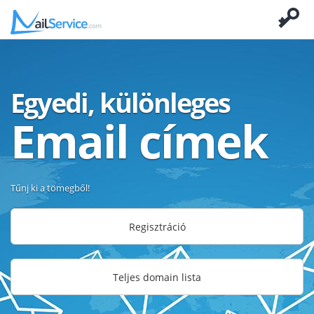
Egyedi, különleges
Email címek
Tűnj ki a tömegből!
Regisztráció
Teljes domain lista