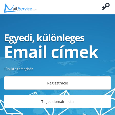
Egyedi, különleges
Email címek
Tűnj ki a tömegből!
Regisztráció
Teljes domain lista