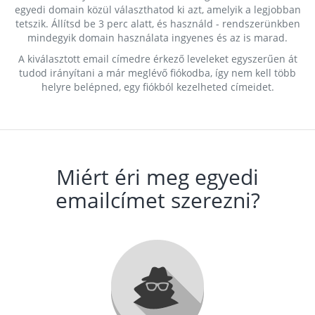
egyedi domain közül választhatod ki azt, amelyik a legjobban
tetszik. Állítsd be 3 perc alatt, és használd - rendszerünkben
mindegyik domain használata ingyenes és az is marad.
A kiválasztott email címedre érkező leveleket egyszerűen át
tudod irányítani a már meglévő fiókodba, így nem kell több
helyre belépned, egy fiókból kezelheted címeidet.
Miért éri meg egyedi
emailcímet szerezni?