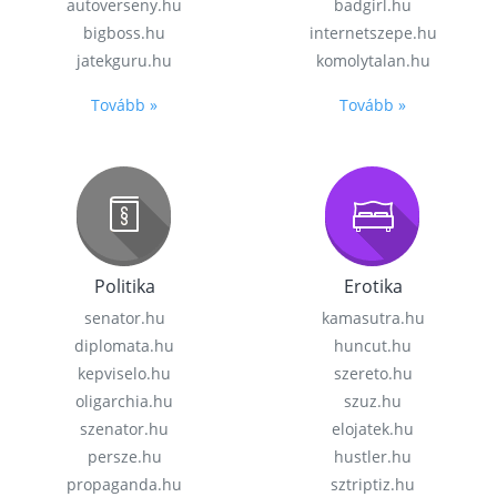
autoverseny.hu
badgirl.hu
bigboss.hu
internetszepe.hu
jatekguru.hu
komolytalan.hu
Tovább »
Tovább »
Politika
Erotika
senator.hu
kamasutra.hu
diplomata.hu
huncut.hu
kepviselo.hu
szereto.hu
oligarchia.hu
szuz.hu
szenator.hu
elojatek.hu
persze.hu
hustler.hu
propaganda.hu
sztriptiz.hu