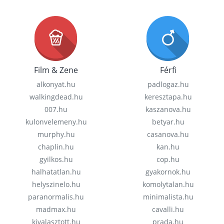
Film & Zene
Férfi
alkonyat.hu
padlogaz.hu
walkingdead.hu
keresztapa.hu
007.hu
kaszanova.hu
kulonvelemeny.hu
betyar.hu
murphy.hu
casanova.hu
chaplin.hu
kan.hu
gyilkos.hu
cop.hu
halhatatlan.hu
gyakornok.hu
helyszinelo.hu
komolytalan.hu
paranormalis.hu
minimalista.hu
madmax.hu
cavalli.hu
kivalasztott.hu
prada.hu