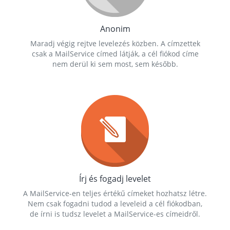
Anonim
Maradj végig rejtve levelezés közben. A címzettek
csak a MailService címed látják, a cél fiókod címe
nem derül ki sem most, sem később.
Írj és fogadj levelet
A MailService-en teljes értékű címeket hozhatsz létre.
Nem csak fogadni tudod a leveleid a cél fiókodban,
de írni is tudsz levelet a MailService-es címeidről.