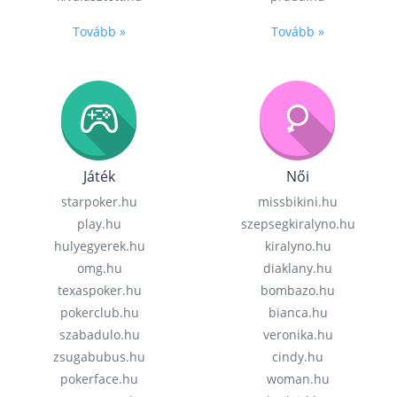
Tovább »
Tovább »
Játék
Női
starpoker.hu
missbikini.hu
play.hu
szepsegkiralyno.hu
hulyegyerek.hu
kiralyno.hu
omg.hu
diaklany.hu
texaspoker.hu
bombazo.hu
pokerclub.hu
bianca.hu
szabadulo.hu
veronika.hu
zsugabubus.hu
cindy.hu
pokerface.hu
woman.hu