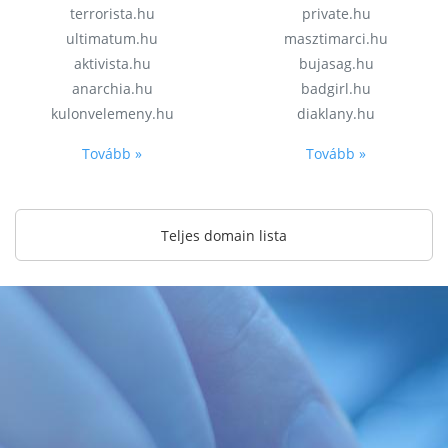
terrorista.hu
private.hu
ultimatum.hu
masztimarci.hu
aktivista.hu
bujasag.hu
anarchia.hu
badgirl.hu
kulonvelemeny.hu
diaklany.hu
Tovább »
Tovább »
Teljes domain lista