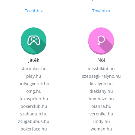
Tovább »
Tovább »
Játék
Női
starpoker.hu
missbikini.hu
play.hu
szepsegkiralyno.hu
hulyegyerek.hu
kiralyno.hu
omg.hu
diaklany.hu
texaspoker.hu
bombazo.hu
pokerclub.hu
bianca.hu
szabadulo.hu
veronika.hu
zsugabubus.hu
cindy.hu
pokerface.hu
woman.hu