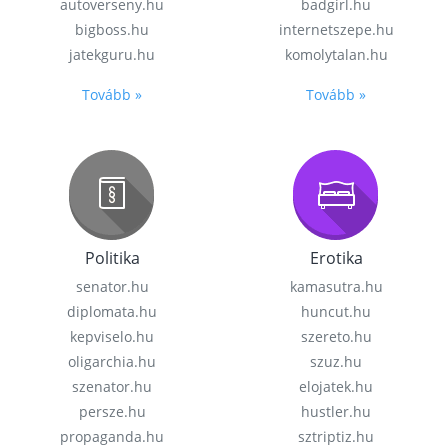
autoverseny.hu
badgirl.hu
bigboss.hu
internetszepe.hu
jatekguru.hu
komolytalan.hu
Tovább »
Tovább »
Politika
Erotika
senator.hu
kamasutra.hu
diplomata.hu
huncut.hu
kepviselo.hu
szereto.hu
oligarchia.hu
szuz.hu
szenator.hu
elojatek.hu
persze.hu
hustler.hu
propaganda.hu
sztriptiz.hu