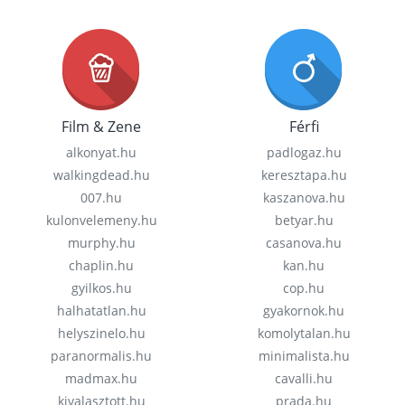
Film & Zene
Férfi
alkonyat.hu
padlogaz.hu
walkingdead.hu
keresztapa.hu
007.hu
kaszanova.hu
kulonvelemeny.hu
betyar.hu
murphy.hu
casanova.hu
chaplin.hu
kan.hu
gyilkos.hu
cop.hu
halhatatlan.hu
gyakornok.hu
helyszinelo.hu
komolytalan.hu
paranormalis.hu
minimalista.hu
madmax.hu
cavalli.hu
kivalasztott.hu
prada.hu