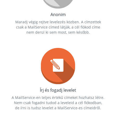
Anonim
Maradj végig rejtve levelezés közben. A címzettek
csak a MailService címed látják, a cél fiókod címe
nem derül ki sem most, sem később.
Írj és fogadj levelet
A MailService-en teljes értékű címeket hozhatsz létre.
Nem csak fogadni tudod a leveleid a cél fiókodban,
de írni is tudsz levelet a MailService-es címeidről.