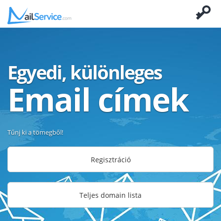
Egyedi, különleges
Email címek
Tűnj ki a tömegből!
Regisztráció
Teljes domain lista