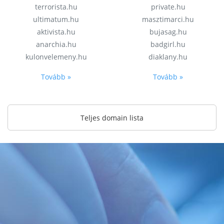
terrorista.hu
private.hu
ultimatum.hu
masztimarci.hu
aktivista.hu
bujasag.hu
anarchia.hu
badgirl.hu
kulonvelemeny.hu
diaklany.hu
Tovább »
Tovább »
Teljes domain lista