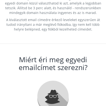
egyedi domain közül választhatod ki azt, amelyik a legjobban
tetszik. Állítsd be 3 perc alatt, és használd - rendszerünkben
mindegyik domain használata ingyenes és az is marad.
A kiválasztott email címedre érkező leveleket egyszerűen át
tudod irányítani a már meglévő fiókodba, így nem kell több
helyre belépned, egy fiókból kezelheted címeidet.
Miért éri meg egyedi
emailcímet szerezni?