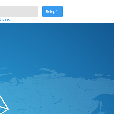
Belépés
t jelszó