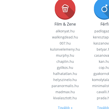
Film & Zene
Férfi
alkonyat.hu
padloga
walkingdead.hu
keresztap
007.hu
kaszanov
kulonvelemeny.hu
betyar.
murphy.hu
casanov
chaplin.hu
kan.h
gyilkos.hu
cop.h
halhatatlan.hu
gyakorno
helyszinelo.hu
komolytal
paranormalis.hu
minimalis
madmax.hu
cavalli
kivalasztott.hu
prada.
Tovább »
Tovább