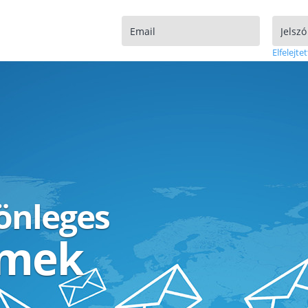
Elfelejtet
lönleges
ímek