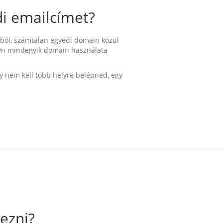
i emailcímet?
ából, számtalan egyedi domain közül
nkben mindegyik domain használata
gy nem kell több helyre belépned, egy
ezni?