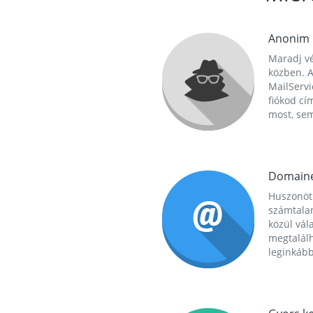
Anonim
Maradj vé
közben. A
MailServi
fiókod cí
most, se
Domain
Huszonöt
számtala
közül vál
megtalál
leginkább