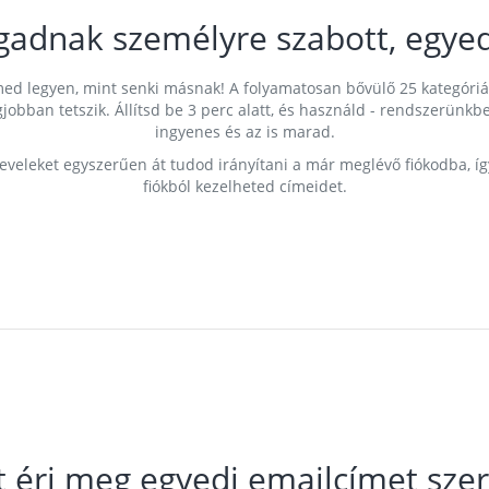
gadnak személyre szabott, egyed
címed legyen, mint senki másnak! A folyamatosan bővülő 25 kategóri
egjobban tetszik. Állítsd be 3 perc alatt, és használd - rendszerü
ingyenes és az is marad.
leveleket egyszerűen át tudod irányítani a már meglévő fiókodba, í
fiókból kezelheted címeidet.
t éri meg egyedi emailcímet szer