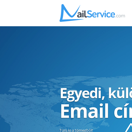
Egyedi, kü
Email c
Tűnj ki a tömegből!