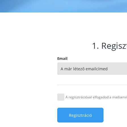
1. Regisz
Email
A regisztrációval elfogadod a mailser
Regisztráció