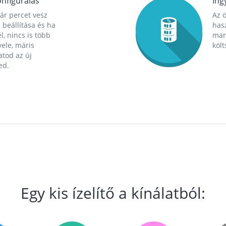
nfigurálás
Ing
ár percet vesz
Az 
 beállítása és ha
hasz
l, nincs is több
mara
ele, máris
költ
tod az új
ed.
Egy kis ízelítő a kínálatból: