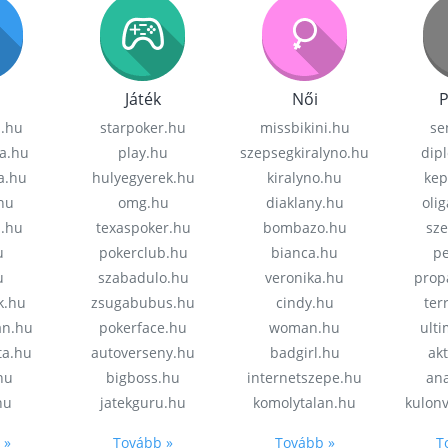
Játék
Női
P
z.hu
starpoker.hu
missbikini.hu
se
a.hu
play.hu
szepsegkiralyno.hu
dip
a.hu
hulyegyerek.hu
kiralyno.hu
kep
hu
omg.hu
diaklany.hu
oli
a.hu
texaspoker.hu
bombazo.hu
sz
u
pokerclub.hu
bianca.hu
pe
u
szabadulo.hu
veronika.hu
prop
k.hu
zsugabubus.hu
cindy.hu
ter
an.hu
pokerface.hu
woman.hu
ult
ta.hu
autoverseny.hu
badgirl.hu
akt
.hu
bigboss.hu
internetszepe.hu
an
hu
jatekguru.hu
komolytalan.hu
kulon
 »
Tovább »
Tovább »
T