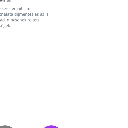
yenes
összes email cím
nálata díjmentes és az is
d, nincsenek rejtett
ségek.