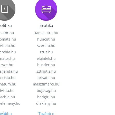
olitika
Erotika
nator.hu
kamasutra.hu
lomata.hu
huncut.hu
viselo.hu
szereto.hu
garchia.hu
szuz.hu
enator.hu
elojatek.hu
rsze.hu
hustler.hu
aganda.hu
sztriptiz.hu
rorista.hu
private.hu
imatum.hu
masztimarci.hu
ivista.hu
bujasag.hu
archia.hu
badgirl.hu
velemeny.hu
diaklany.hu
ovább »
Tovább »