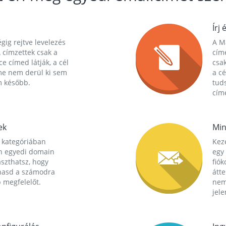
Írj 
gig rejtve levelezés
A Ma
 címzettek csak a
cím
ce címed látják, a cél
csak
me nem derül ki sem
a cé
m később.
tuds
címe
ek
Min
 kategóriában
Kez
n egyedi domain
egy 
aszthatsz, hogy
fió
hasd a számodra
átt
 megfelelőt.
nem
jele