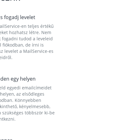
és fogadj levelet
ilService-en teljes értékű
eket hozhatsz létre. Nem
 fogadni tudod a leveleid
l fiókodban, de írni is
z levelet a MailService-es
idről.
den egy helyen
eld egyedi emailcímeidet
helyen, az elsődleges
kodban. Könnyebben
ekinthető, kényelmesebb,
 szükséges többször ki-be
ntkezni.