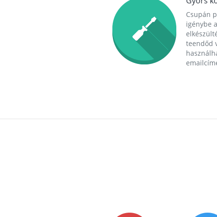
Gyors ko
Csupán p
igénybe a
elkészülté
teendőd v
használha
emailcím