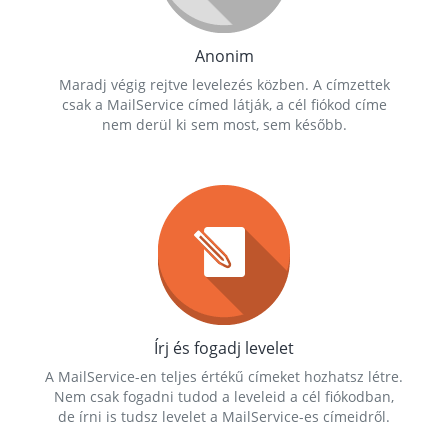
Anonim
Maradj végig rejtve levelezés közben. A címzettek
csak a MailService címed látják, a cél fiókod címe
nem derül ki sem most, sem később.
Írj és fogadj levelet
A MailService-en teljes értékű címeket hozhatsz létre.
Nem csak fogadni tudod a leveleid a cél fiókodban,
de írni is tudsz levelet a MailService-es címeidről.