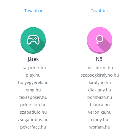
Tovább »
Tovább »
Játék
Női
starpoker.hu
missbikini.hu
play.hu
szepsegkiralyno.hu
hulyegyerek.hu
kiralyno.hu
omg.hu
diaklany.hu
texaspoker.hu
bombazo.hu
pokerclub.hu
bianca.hu
szabadulo.hu
veronika.hu
zsugabubus.hu
cindy.hu
pokerface.hu
woman.hu