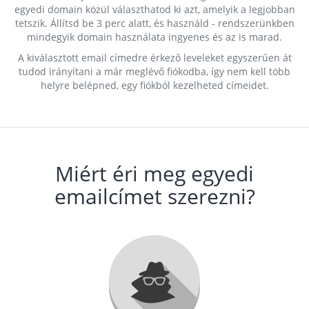
egyedi domain közül választhatod ki azt, amelyik a legjobban
tetszik. Állítsd be 3 perc alatt, és használd - rendszerünkben
mindegyik domain használata ingyenes és az is marad.
A kiválasztott email címedre érkező leveleket egyszerűen át
tudod irányítani a már meglévő fiókodba, így nem kell több
helyre belépned, egy fiókból kezelheted címeidet.
Miért éri meg egyedi
emailcímet szerezni?