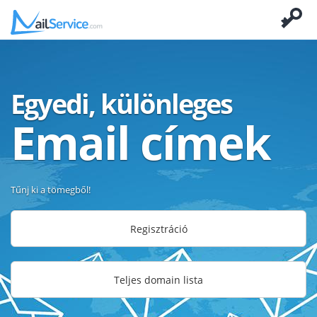
Egyedi, különleges
Email címek
Tűnj ki a tömegből!
Regisztráció
Teljes domain lista