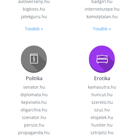
autoverseny.hu
badgirl.hu
bigboss.hu
internetszepe.hu
jatekguru.hu
komolytalan.hu
Tovább »
Tovább »
Politika
Erotika
senator.hu
kamasutra.hu
diplomata.hu
huncut.hu
kepviselo.hu
szereto.hu
oligarchia.hu
szuz.hu
szenator.hu
elojatek.hu
persze.hu
hustler.hu
propaganda.hu
sztriptiz.hu