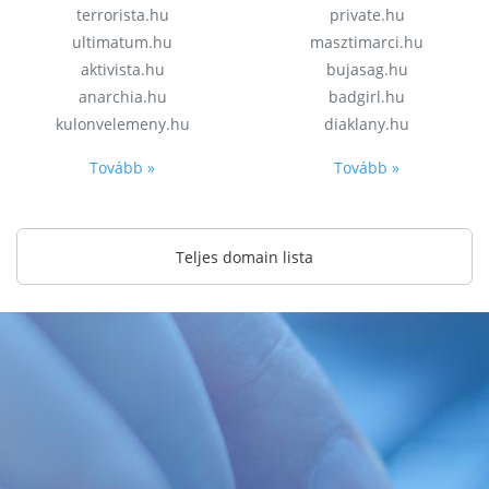
terrorista.hu
private.hu
ultimatum.hu
masztimarci.hu
aktivista.hu
bujasag.hu
anarchia.hu
badgirl.hu
kulonvelemeny.hu
diaklany.hu
Tovább »
Tovább »
Teljes domain lista