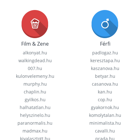
Film & Zene
Férfi
alkonyat.hu
padlogaz.hu
walkingdead.hu
keresztapa.hu
007.hu
kaszanova.hu
kulonvelemeny.hu
betyar.hu
murphy.hu
casanova.hu
chaplin.hu
kan.hu
gyilkos.hu
cop.hu
halhatatlan.hu
gyakornok.hu
helyszinelo.hu
komolytalan.hu
paranormalis.hu
minimalista.hu
madmax.hu
cavalli.hu
kivalasztott.hu
prada.hu