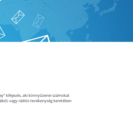
ejay” kifejezés, aki könnyűzenei számokat
mából, vagy rádiós tevékenység keretében