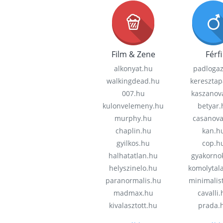
Film & Zene
Férfi
alkonyat.hu
padloga
walkingdead.hu
keresztap
007.hu
kaszanov
kulonvelemeny.hu
betyar.
murphy.hu
casanov
chaplin.hu
kan.h
gyilkos.hu
cop.h
halhatatlan.hu
gyakorno
helyszinelo.hu
komolytal
paranormalis.hu
minimalis
madmax.hu
cavalli
kivalasztott.hu
prada.