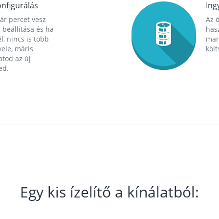
nfigurálás
Ing
ár percet vesz
Az 
 beállítása és ha
hasz
l, nincs is több
mara
ele, máris
költ
tod az új
ed.
Egy kis ízelítő a kínálatból: