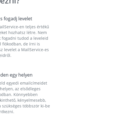
ezni?
és fogadj levelet
ilService-en teljes értékű
eket hozhatsz létre. Nem
 fogadni tudod a leveleid
l fiókodban, de írni is
z levelet a MailService-es
idről.
den egy helyen
eld egyedi emailcímeidet
helyen, az elsődleges
kodban. Könnyebben
ekinthető, kényelmesebb,
 szükséges többször ki-be
ntkezni.