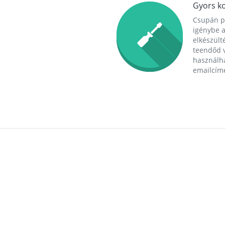
Gyors ko
Csupán p
igénybe a
elkészülté
teendőd v
használha
emailcím