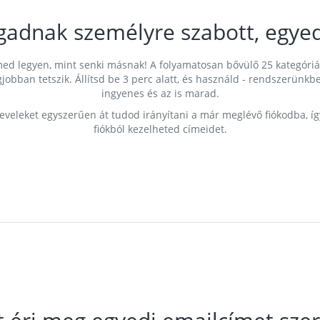
gadnak személyre szabott, egyed
címed legyen, mint senki másnak! A folyamatosan bővülő 25 kategóri
egjobban tetszik. Állítsd be 3 perc alatt, és használd - rendszerü
ingyenes és az is marad.
leveleket egyszerűen át tudod irányítani a már meglévő fiókodba, í
fiókból kezelheted címeidet.