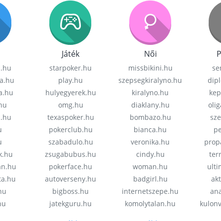
Játék
Női
P
z.hu
starpoker.hu
missbikini.hu
se
a.hu
play.hu
szepsegkiralyno.hu
dip
a.hu
hulyegyerek.hu
kiralyno.hu
kep
hu
omg.hu
diaklany.hu
oli
a.hu
texaspoker.hu
bombazo.hu
sz
u
pokerclub.hu
bianca.hu
pe
u
szabadulo.hu
veronika.hu
prop
k.hu
zsugabubus.hu
cindy.hu
ter
an.hu
pokerface.hu
woman.hu
ult
ta.hu
autoverseny.hu
badgirl.hu
akt
.hu
bigboss.hu
internetszepe.hu
an
hu
jatekguru.hu
komolytalan.hu
kulon