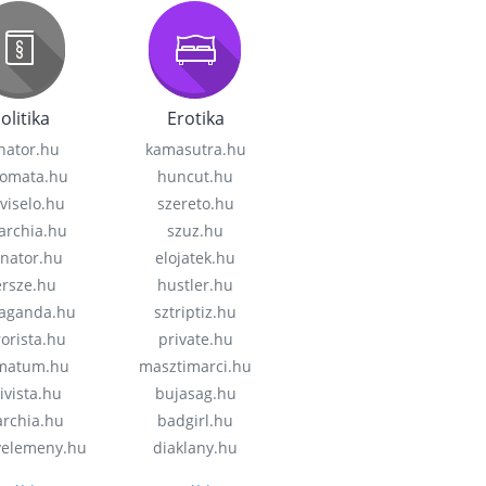
olitika
Erotika
nator.hu
kamasutra.hu
lomata.hu
huncut.hu
viselo.hu
szereto.hu
garchia.hu
szuz.hu
enator.hu
elojatek.hu
rsze.hu
hustler.hu
aganda.hu
sztriptiz.hu
rorista.hu
private.hu
imatum.hu
masztimarci.hu
ivista.hu
bujasag.hu
archia.hu
badgirl.hu
velemeny.hu
diaklany.hu