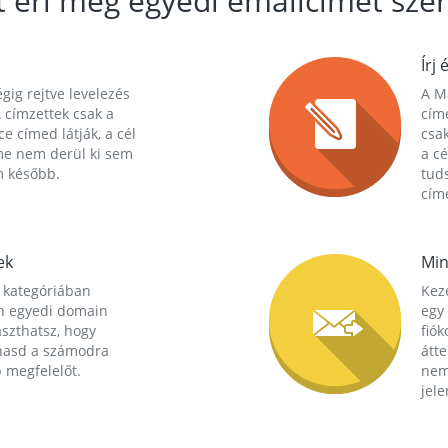
t éri meg egyedi emailcímet szer
Írj 
gig rejtve levelezés
A Ma
 címzettek csak a
cím
ce címed látják, a cél
csak
me nem derül ki sem
a cé
m később.
tuds
címe
ek
Min
 kategóriában
Kez
n egyedi domain
egy 
aszthatsz, hogy
fió
hasd a számodra
átt
 megfelelőt.
nem
jele