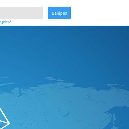
Belépés
t jelszó