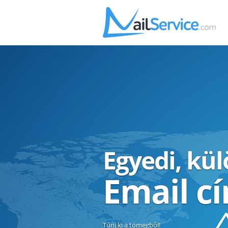
Egyedi, kü
Email c
Tűnj ki a tömegből!