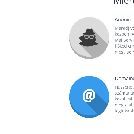
Miér
Anonim
Maradj vé
közben. A
MailServi
fiókod cí
most, se
Domain
Huszonöt
számtala
közül vál
megtalál
leginkább