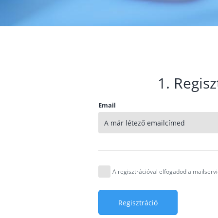
1. Regisz
Email
A regisztrációval elfogadod a mailser
Regisztráció