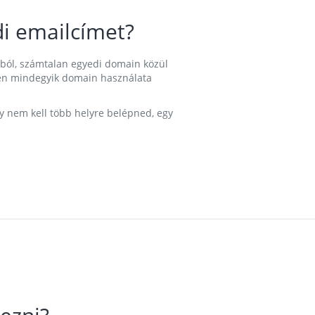
i emailcímet?
ából, számtalan egyedi domain közül
nkben mindegyik domain használata
gy nem kell több helyre belépned, egy