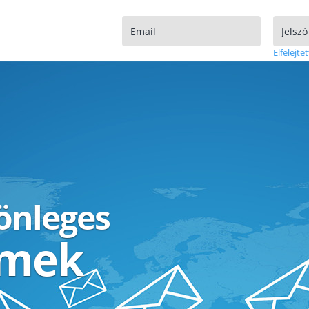
Elfelejtet
lönleges
ímek