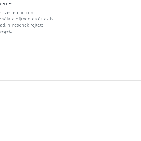
yenes
összes email cím
nálata díjmentes és az is
d, nincsenek rejtett
ségek.