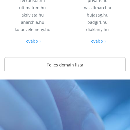
terrorista.hu
private.hu
ultimatum.hu
masztimarci.hu
aktivista.hu
bujasag.hu
anarchia.hu
badgirl.hu
kulonvelemeny.hu
diaklany.hu
Tovább »
Tovább »
Teljes domain lista