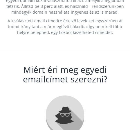
egyedi domain közül választhatod ki azt, amelyik a legjobban
tetszik. Állítsd be 3 perc alatt, és használd - rendszerünkben
mindegyik domain használata ingyenes és az is marad.
A kiválasztott email címedre érkező leveleket egyszerűen át
tudod irányítani a már meglévő fiókodba, így nem kell több
helyre belépned, egy fiókból kezelheted címeidet.
Miért éri meg egyedi
emailcímet szerezni?