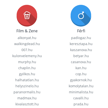
Film & Zene
Férfi
alkonyat.hu
padlogaz.hu
walkingdead.hu
keresztapa.hu
007.hu
kaszanova.hu
kulonvelemeny.hu
betyar.hu
murphy.hu
casanova.hu
chaplin.hu
kan.hu
gyilkos.hu
cop.hu
halhatatlan.hu
gyakornok.hu
helyszinelo.hu
komolytalan.hu
paranormalis.hu
minimalista.hu
madmax.hu
cavalli.hu
kivalasztott.hu
prada.hu