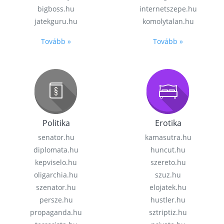
bigboss.hu
internetszepe.hu
jatekguru.hu
komolytalan.hu
Tovább »
Tovább »
Politika
Erotika
senator.hu
kamasutra.hu
diplomata.hu
huncut.hu
kepviselo.hu
szereto.hu
oligarchia.hu
szuz.hu
szenator.hu
elojatek.hu
persze.hu
hustler.hu
propaganda.hu
sztriptiz.hu