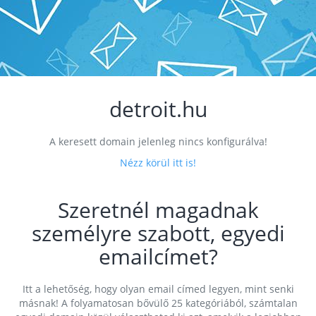
detroit.hu
A keresett domain jelenleg nincs konfigurálva!
Nézz körül itt is!
Szeretnél magadnak
személyre szabott, egyedi
emailcímet?
Itt a lehetőség, hogy olyan email címed legyen, mint senki
másnak! A folyamatosan bővülő 25 kategóriából, számtalan