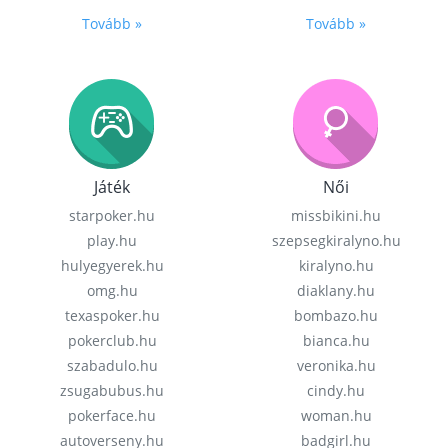
Tovább »
Tovább »
Játék
Női
starpoker.hu
missbikini.hu
play.hu
szepsegkiralyno.hu
hulyegyerek.hu
kiralyno.hu
omg.hu
diaklany.hu
texaspoker.hu
bombazo.hu
pokerclub.hu
bianca.hu
szabadulo.hu
veronika.hu
zsugabubus.hu
cindy.hu
pokerface.hu
woman.hu
autoverseny.hu
badgirl.hu