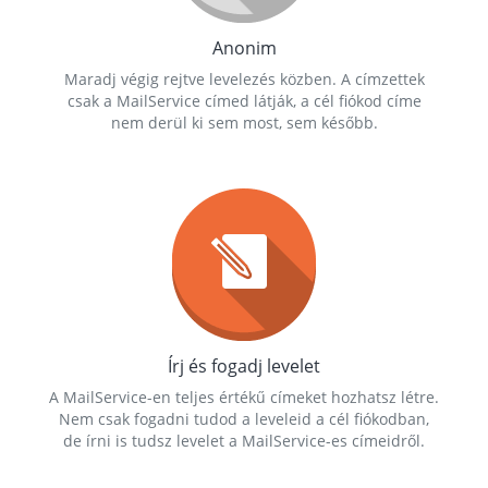
Anonim
Maradj végig rejtve levelezés közben. A címzettek
csak a MailService címed látják, a cél fiókod címe
nem derül ki sem most, sem később.
Írj és fogadj levelet
A MailService-en teljes értékű címeket hozhatsz létre.
Nem csak fogadni tudod a leveleid a cél fiókodban,
de írni is tudsz levelet a MailService-es címeidről.