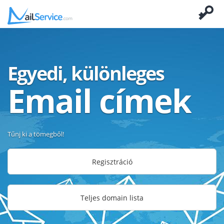
Egyedi, különleges
Email címek
Tűnj ki a tömegből!
Regisztráció
Teljes domain lista