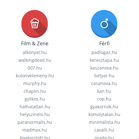
Film & Zene
Férfi
alkonyat.hu
padlogaz.hu
walkingdead.hu
keresztapa.hu
007.hu
kaszanova.hu
kulonvelemeny.hu
betyar.hu
murphy.hu
casanova.hu
chaplin.hu
kan.hu
gyilkos.hu
cop.hu
halhatatlan.hu
gyakornok.hu
helyszinelo.hu
komolytalan.hu
paranormalis.hu
minimalista.hu
madmax.hu
cavalli.hu
kivalasztott.hu
prada.hu