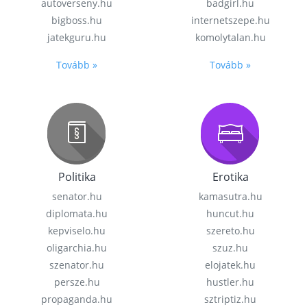
autoverseny.hu
badgirl.hu
bigboss.hu
internetszepe.hu
jatekguru.hu
komolytalan.hu
Tovább »
Tovább »
Politika
Erotika
senator.hu
kamasutra.hu
diplomata.hu
huncut.hu
kepviselo.hu
szereto.hu
oligarchia.hu
szuz.hu
szenator.hu
elojatek.hu
persze.hu
hustler.hu
propaganda.hu
sztriptiz.hu