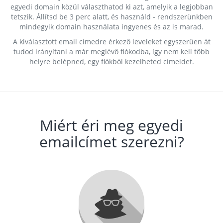
egyedi domain közül választhatod ki azt, amelyik a legjobban
tetszik. Állítsd be 3 perc alatt, és használd - rendszerünkben
mindegyik domain használata ingyenes és az is marad.
A kiválasztott email címedre érkező leveleket egyszerűen át
tudod irányítani a már meglévő fiókodba, így nem kell több
helyre belépned, egy fiókból kezelheted címeidet.
Miért éri meg egyedi
emailcímet szerezni?