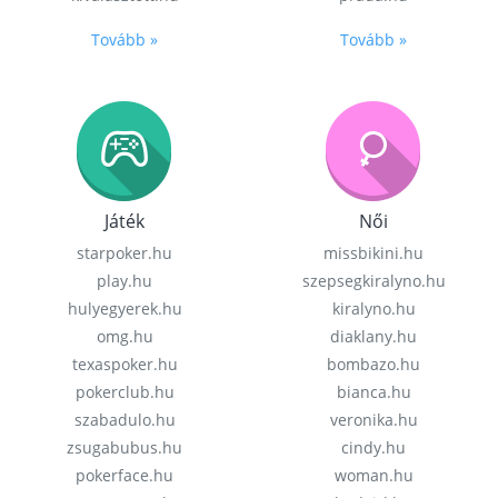
Tovább »
Tovább »
Játék
Női
starpoker.hu
missbikini.hu
play.hu
szepsegkiralyno.hu
hulyegyerek.hu
kiralyno.hu
omg.hu
diaklany.hu
texaspoker.hu
bombazo.hu
pokerclub.hu
bianca.hu
szabadulo.hu
veronika.hu
zsugabubus.hu
cindy.hu
pokerface.hu
woman.hu