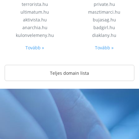
terrorista.hu
private.hu
ultimatum.hu
masztimarci.hu
aktivista.hu
bujasag.hu
anarchia.hu
badgirl.hu
kulonvelemeny.hu
diaklany.hu
Tovább »
Tovább »
Teljes domain lista