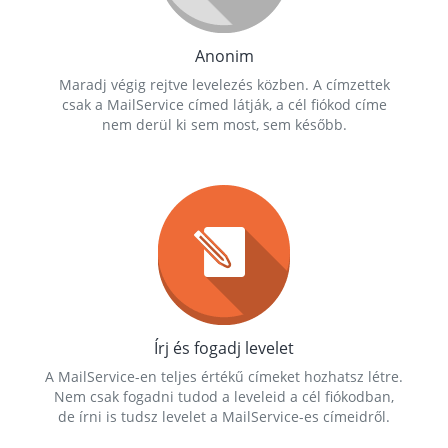
Anonim
Maradj végig rejtve levelezés közben. A címzettek
csak a MailService címed látják, a cél fiókod címe
nem derül ki sem most, sem később.
Írj és fogadj levelet
A MailService-en teljes értékű címeket hozhatsz létre.
Nem csak fogadni tudod a leveleid a cél fiókodban,
de írni is tudsz levelet a MailService-es címeidről.