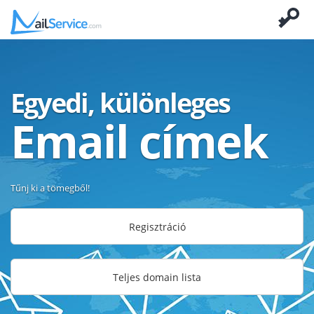
Egyedi, különleges
Email címek
Tűnj ki a tömegből!
Regisztráció
Teljes domain lista