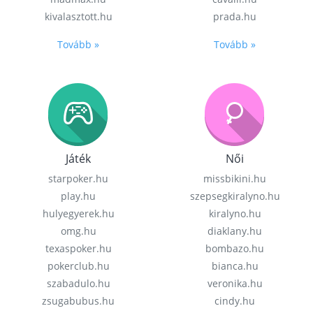
kivalasztott.hu
prada.hu
Tovább »
Tovább »
Játék
Női
starpoker.hu
missbikini.hu
play.hu
szepsegkiralyno.hu
hulyegyerek.hu
kiralyno.hu
omg.hu
diaklany.hu
texaspoker.hu
bombazo.hu
pokerclub.hu
bianca.hu
szabadulo.hu
veronika.hu
zsugabubus.hu
cindy.hu