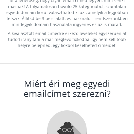
Itt a lehetőség, hogy olyan email címed legyen, mint senki
másnak! A folyamatosan bővülő 25 kategóriából, számtalan
egyedi domain közül választhatod ki azt, amelyik a legjobban
tetszik. Állítsd be 3 perc alatt, és használd - rendszerünkben
mindegyik domain használata ingyenes és az is marad.
A kiválasztott email címedre érkező leveleket egyszerűen át
tudod irányítani a már meglévő fiókodba, így nem kell több
helyre belépned, egy fiókból kezelheted címeidet.
Miért éri meg egyedi
emailcímet szerezni?