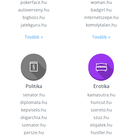
pokerface.hu
woman.hu
autoverseny.hu
badgirl.hu
bigboss.hu
internetszepe.hu
jatekguru.hu
komolytalan.hu
Tovább »
Tovább »
Politika
Erotika
senator.hu
kamasutra.hu
diplomata.hu
huncut.hu
kepviselo.hu
szereto.hu
oligarchia.hu
szuz.hu
szenator.hu
elojatek.hu
persze.hu
hustler.hu