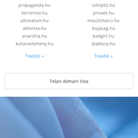
propaganda.hu
sztriptiz.hu
terrorista.hu
private.hu
ultimatum.hu
masztimarci.hu
aktivista.hu
bujasag.hu
anarchia.hu
badgirl.hu
kulonvelemeny.hu
diaklany.hu
Tovább »
Tovább »
Teljes domain lista