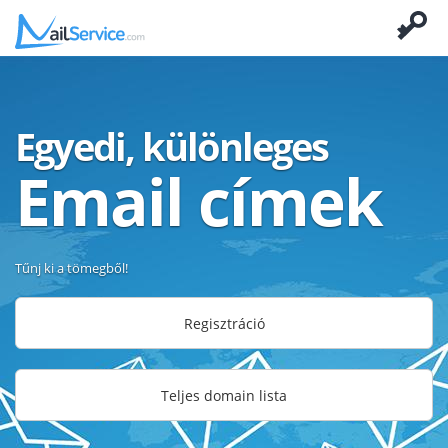
Egyedi, különleges
Email címek
Tűnj ki a tömegből!
Regisztráció
Teljes domain lista