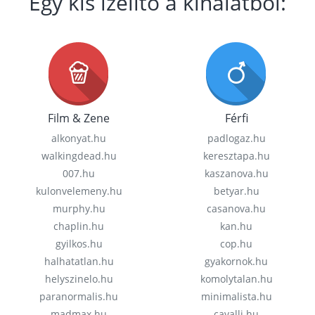
Egy kis ízelítő a kínálatból:
Film & Zene
Férfi
alkonyat.hu
padlogaz.hu
walkingdead.hu
keresztapa.hu
007.hu
kaszanova.hu
kulonvelemeny.hu
betyar.hu
murphy.hu
casanova.hu
chaplin.hu
kan.hu
gyilkos.hu
cop.hu
halhatatlan.hu
gyakornok.hu
helyszinelo.hu
komolytalan.hu
paranormalis.hu
minimalista.hu
madmax.hu
cavalli.hu