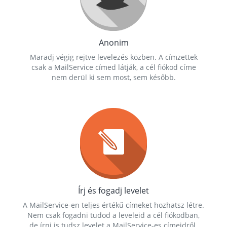
Anonim
Maradj végig rejtve levelezés közben. A címzettek
csak a MailService címed látják, a cél fiókod címe
nem derül ki sem most, sem később.
Írj és fogadj levelet
A MailService-en teljes értékű címeket hozhatsz létre.
Nem csak fogadni tudod a leveleid a cél fiókodban,
de írni is tudsz levelet a MailService-es címeidről.