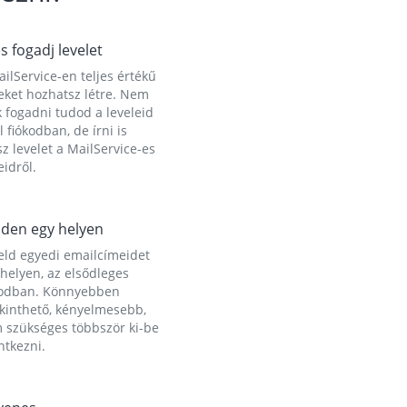
és fogadj levelet
ilService-en teljes értékű
eket hozhatsz létre. Nem
 fogadni tudod a leveleid
l fiókodban, de írni is
z levelet a MailService-es
idről.
den egy helyen
eld egyedi emailcímeidet
helyen, az elsődleges
kodban. Könnyebben
ekinthető, kényelmesebb,
 szükséges többször ki-be
ntkezni.