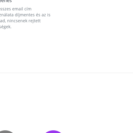
yenes
összes email cím
nálata díjmentes és az is
d, nincsenek rejtett
ségek.