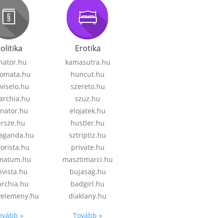
olitika
Erotika
nator.hu
kamasutra.hu
lomata.hu
huncut.hu
viselo.hu
szereto.hu
garchia.hu
szuz.hu
enator.hu
elojatek.hu
rsze.hu
hustler.hu
aganda.hu
sztriptiz.hu
rorista.hu
private.hu
imatum.hu
masztimarci.hu
ivista.hu
bujasag.hu
archia.hu
badgirl.hu
velemeny.hu
diaklany.hu
ovább »
Tovább »