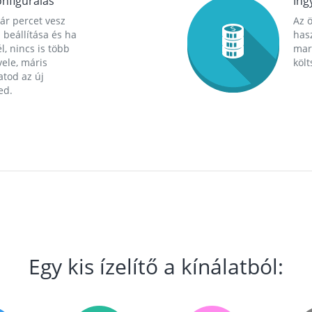
nfigurálás
Ing
ár percet vesz
Az 
 beállítása és ha
hasz
l, nincs is több
mara
ele, máris
költ
tod az új
ed.
Egy kis ízelítő a kínálatból: