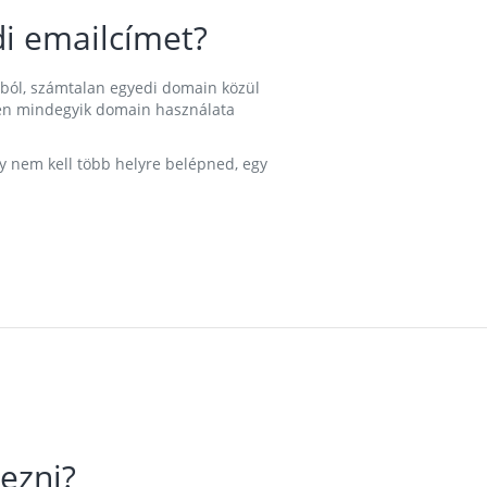
i emailcímet?
ából, számtalan egyedi domain közül
nkben mindegyik domain használata
gy nem kell több helyre belépned, egy
ezni?