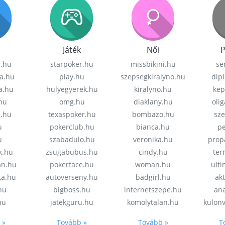
Játék
Női
P
z.hu
starpoker.hu
missbikini.hu
se
a.hu
play.hu
szepsegkiralyno.hu
dip
a.hu
hulyegyerek.hu
kiralyno.hu
kep
hu
omg.hu
diaklany.hu
oli
a.hu
texaspoker.hu
bombazo.hu
sz
u
pokerclub.hu
bianca.hu
pe
u
szabadulo.hu
veronika.hu
prop
k.hu
zsugabubus.hu
cindy.hu
ter
an.hu
pokerface.hu
woman.hu
ult
ta.hu
autoverseny.hu
badgirl.hu
akt
.hu
bigboss.hu
internetszepe.hu
an
hu
jatekguru.hu
komolytalan.hu
kulon
 »
Tovább »
Tovább »
T