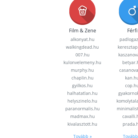
Film & Zene
Férfi
alkonyat.hu
padloga
walkingdead.hu
keresztap
007.hu
kaszanov
kulonvelemeny.hu
betyar.
murphy.hu
casanov
chaplin.hu
kan.h
gyilkos.hu
cop.h
halhatatlan.hu
gyakorno
helyszinelo.hu
komolytal
paranormalis.hu
minimalis
madmax.hu
cavalli
kivalasztott.hu
prada.
Tovább »
Tovább