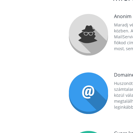
Anonim
Maradj vé
közben. A
MailServi
fiókod cí
most, se
Domain
Huszonöt
számtala
közül vál
megtalál
leginkább