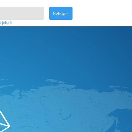
Belépés
t jelszó