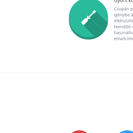
Gyors ko
Csupán p
igénybe a
elkészülté
teendőd v
használha
emailcím