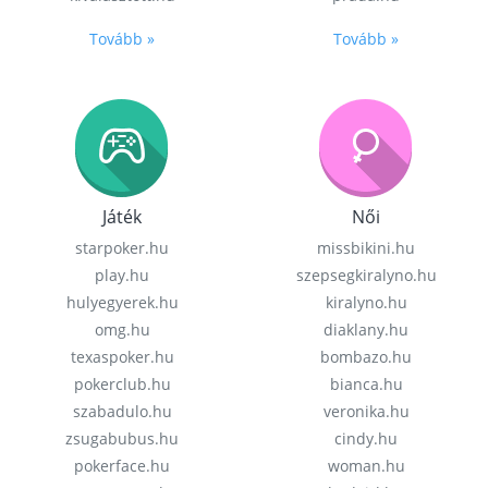
Tovább »
Tovább »
Játék
Női
starpoker.hu
missbikini.hu
play.hu
szepsegkiralyno.hu
hulyegyerek.hu
kiralyno.hu
omg.hu
diaklany.hu
texaspoker.hu
bombazo.hu
pokerclub.hu
bianca.hu
szabadulo.hu
veronika.hu
zsugabubus.hu
cindy.hu
pokerface.hu
woman.hu