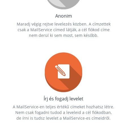
Anonim
Maradj végig rejtve levelezés közben. A címzettek
csak a MailService címed látják, a cél fiókod címe
nem derül ki sem most, sem később.
Írj és fogadj levelet
A MailService-en teljes értékű címeket hozhatsz létre.
Nem csak fogadni tudod a leveleid a cél fiókodban,
de írni is tudsz levelet a MailService-es címeidről.