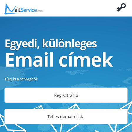
Egyedi, különleges
Email címek
Tűnj ki a tömegből!
Regisztráció
Teljes domain lista