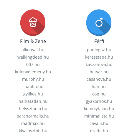
Film & Zene
Férfi
alkonyat.hu
padlogaz.hu
walkingdead.hu
keresztapa.hu
007.hu
kaszanova.hu
kulonvelemeny.hu
betyar.hu
murphy.hu
casanova.hu
chaplin.hu
kan.hu
gyilkos.hu
cop.hu
halhatatlan.hu
gyakornok.hu
helyszinelo.hu
komolytalan.hu
paranormalis.hu
minimalista.hu
madmax.hu
cavalli.hu
kivalasztott.hu
prada.hu