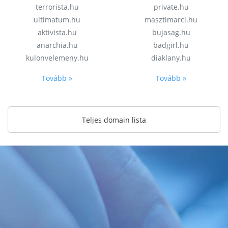
terrorista.hu
private.hu
ultimatum.hu
masztimarci.hu
aktivista.hu
bujasag.hu
anarchia.hu
badgirl.hu
kulonvelemeny.hu
diaklany.hu
Tovább »
Tovább »
Teljes domain lista