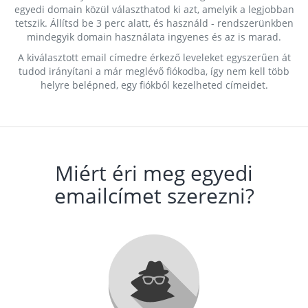
egyedi domain közül választhatod ki azt, amelyik a legjobban
tetszik. Állítsd be 3 perc alatt, és használd - rendszerünkben
mindegyik domain használata ingyenes és az is marad.
A kiválasztott email címedre érkező leveleket egyszerűen át
tudod irányítani a már meglévő fiókodba, így nem kell több
helyre belépned, egy fiókból kezelheted címeidet.
Miért éri meg egyedi
emailcímet szerezni?