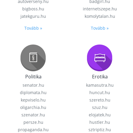
autoverseny.hu
badgirl.hu
bigboss.hu
internetszepe.hu
jatekguru.hu
komolytalan.hu
Tovább »
Tovább »
Politika
Erotika
senator.hu
kamasutra.hu
diplomata.hu
huncut.hu
kepviselo.hu
szereto.hu
oligarchia.hu
szuz.hu
szenator.hu
elojatek.hu
persze.hu
hustler.hu
propaganda.hu
sztriptiz.hu