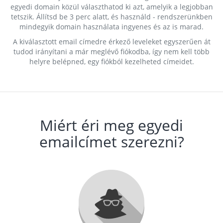
egyedi domain közül választhatod ki azt, amelyik a legjobban
tetszik. Állítsd be 3 perc alatt, és használd - rendszerünkben
mindegyik domain használata ingyenes és az is marad.
A kiválasztott email címedre érkező leveleket egyszerűen át
tudod irányítani a már meglévő fiókodba, így nem kell több
helyre belépned, egy fiókból kezelheted címeidet.
Miért éri meg egyedi
emailcímet szerezni?