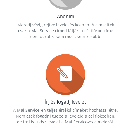
Anonim
Maradj végig rejtve levelezés közben. A címzettek
csak a MailService címed látják, a cél fiókod címe
nem derül ki sem most, sem később.
Írj és fogadj levelet
A MailService-en teljes értékű címeket hozhatsz létre.
Nem csak fogadni tudod a leveleid a cél fiókodban,
de írni is tudsz levelet a MailService-es címeidről.