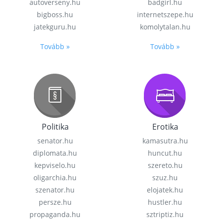
autoverseny.hu
badgirl.hu
bigboss.hu
internetszepe.hu
jatekguru.hu
komolytalan.hu
Tovább »
Tovább »
Politika
Erotika
senator.hu
kamasutra.hu
diplomata.hu
huncut.hu
kepviselo.hu
szereto.hu
oligarchia.hu
szuz.hu
szenator.hu
elojatek.hu
persze.hu
hustler.hu
propaganda.hu
sztriptiz.hu