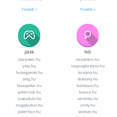
Tovább »
Tovább »
Játék
Női
starpoker.hu
missbikini.hu
play.hu
szepsegkiralyno.hu
hulyegyerek.hu
kiralyno.hu
omg.hu
diaklany.hu
texaspoker.hu
bombazo.hu
pokerclub.hu
bianca.hu
szabadulo.hu
veronika.hu
zsugabubus.hu
cindy.hu
pokerface.hu
woman.hu