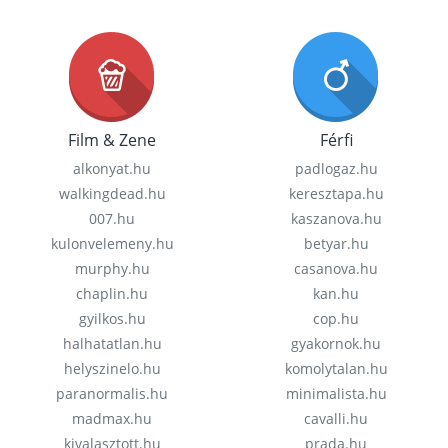
Film & Zene
Férfi
alkonyat.hu
padlogaz.hu
walkingdead.hu
keresztapa.hu
007.hu
kaszanova.hu
kulonvelemeny.hu
betyar.hu
murphy.hu
casanova.hu
chaplin.hu
kan.hu
gyilkos.hu
cop.hu
halhatatlan.hu
gyakornok.hu
helyszinelo.hu
komolytalan.hu
paranormalis.hu
minimalista.hu
madmax.hu
cavalli.hu
kivalasztott.hu
prada.hu