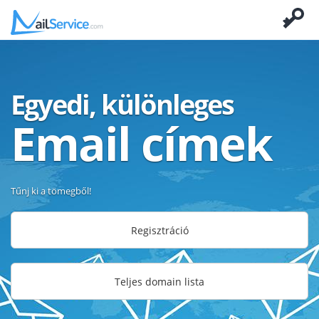
Egyedi, különleges
Email címek
Tűnj ki a tömegből!
Regisztráció
Teljes domain lista