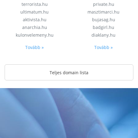
terrorista.hu
private.hu
ultimatum.hu
masztimarci.hu
aktivista.hu
bujasag.hu
anarchia.hu
badgirl.hu
kulonvelemeny.hu
diaklany.hu
Tovább »
Tovább »
Teljes domain lista