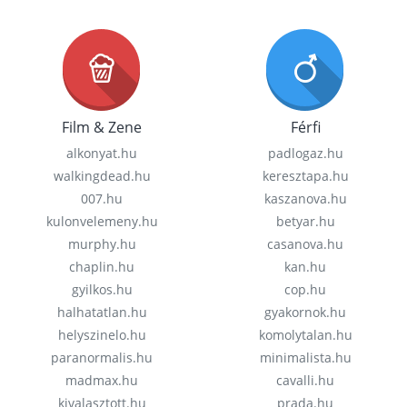
Film & Zene
Férfi
alkonyat.hu
padlogaz.hu
walkingdead.hu
keresztapa.hu
007.hu
kaszanova.hu
kulonvelemeny.hu
betyar.hu
murphy.hu
casanova.hu
chaplin.hu
kan.hu
gyilkos.hu
cop.hu
halhatatlan.hu
gyakornok.hu
helyszinelo.hu
komolytalan.hu
paranormalis.hu
minimalista.hu
madmax.hu
cavalli.hu
kivalasztott.hu
prada.hu