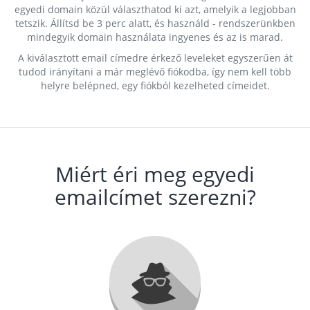
egyedi domain közül választhatod ki azt, amelyik a legjobban
tetszik. Állítsd be 3 perc alatt, és használd - rendszerünkben
mindegyik domain használata ingyenes és az is marad.
A kiválasztott email címedre érkező leveleket egyszerűen át
tudod irányítani a már meglévő fiókodba, így nem kell több
helyre belépned, egy fiókból kezelheted címeidet.
Miért éri meg egyedi
emailcímet szerezni?