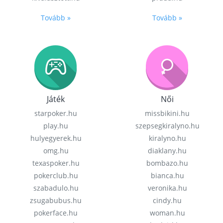
Tovább »
Tovább »
Játék
Női
starpoker.hu
missbikini.hu
play.hu
szepsegkiralyno.hu
hulyegyerek.hu
kiralyno.hu
omg.hu
diaklany.hu
texaspoker.hu
bombazo.hu
pokerclub.hu
bianca.hu
szabadulo.hu
veronika.hu
zsugabubus.hu
cindy.hu
pokerface.hu
woman.hu