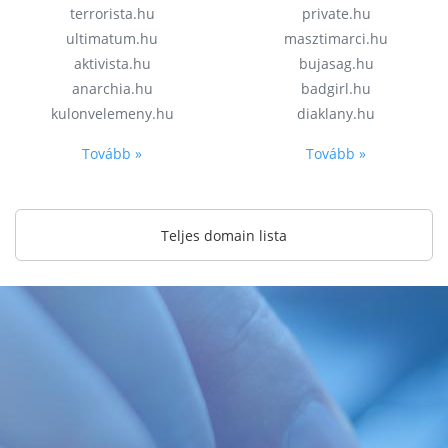
terrorista.hu
private.hu
ultimatum.hu
masztimarci.hu
aktivista.hu
bujasag.hu
anarchia.hu
badgirl.hu
kulonvelemeny.hu
diaklany.hu
Tovább »
Tovább »
Teljes domain lista