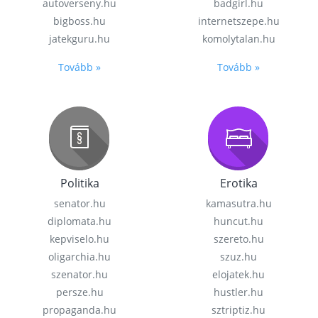
autoverseny.hu
badgirl.hu
bigboss.hu
internetszepe.hu
jatekguru.hu
komolytalan.hu
Tovább »
Tovább »
Politika
Erotika
senator.hu
kamasutra.hu
diplomata.hu
huncut.hu
kepviselo.hu
szereto.hu
oligarchia.hu
szuz.hu
szenator.hu
elojatek.hu
persze.hu
hustler.hu
propaganda.hu
sztriptiz.hu