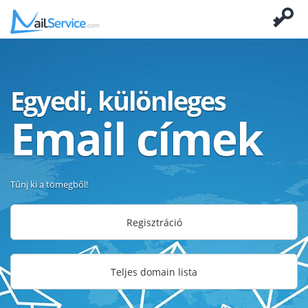
Egyedi, különleges
Email címek
Tűnj ki a tömegből!
Regisztráció
Teljes domain lista