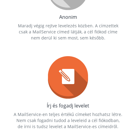
Anonim
Maradj végig rejtve levelezés közben. A címzettek
csak a MailService címed látják, a cél fiókod címe
nem derül ki sem most, sem később.
Írj és fogadj levelet
A MailService-en teljes értékű címeket hozhatsz létre.
Nem csak fogadni tudod a leveleid a cél fiókodban,
de írni is tudsz levelet a MailService-es címeidről.