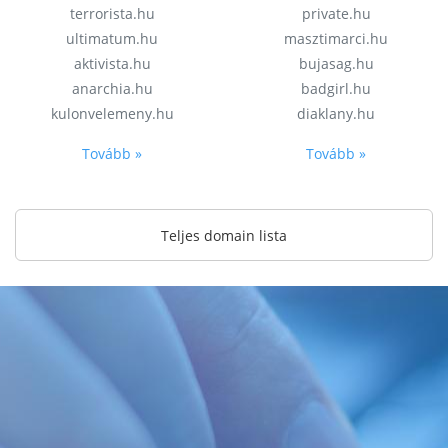
terrorista.hu
private.hu
ultimatum.hu
masztimarci.hu
aktivista.hu
bujasag.hu
anarchia.hu
badgirl.hu
kulonvelemeny.hu
diaklany.hu
Tovább »
Tovább »
Teljes domain lista