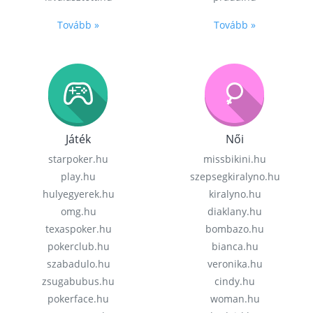
Tovább »
Tovább »
Játék
Női
starpoker.hu
missbikini.hu
play.hu
szepsegkiralyno.hu
hulyegyerek.hu
kiralyno.hu
omg.hu
diaklany.hu
texaspoker.hu
bombazo.hu
pokerclub.hu
bianca.hu
szabadulo.hu
veronika.hu
zsugabubus.hu
cindy.hu
pokerface.hu
woman.hu