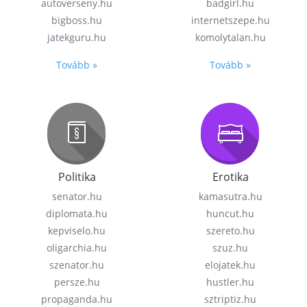
autoverseny.hu
badgirl.hu
bigboss.hu
internetszepe.hu
jatekguru.hu
komolytalan.hu
Tovább »
Tovább »
Politika
Erotika
senator.hu
kamasutra.hu
diplomata.hu
huncut.hu
kepviselo.hu
szereto.hu
oligarchia.hu
szuz.hu
szenator.hu
elojatek.hu
persze.hu
hustler.hu
propaganda.hu
sztriptiz.hu