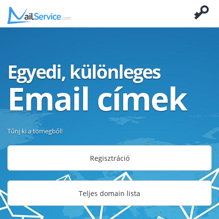
Egyedi, különleges
Email címek
Tűnj ki a tömegből!
Regisztráció
Teljes domain lista