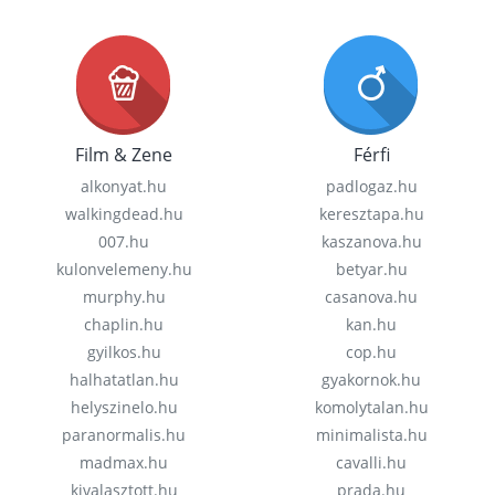
Film & Zene
Férfi
alkonyat.hu
padlogaz.hu
walkingdead.hu
keresztapa.hu
007.hu
kaszanova.hu
kulonvelemeny.hu
betyar.hu
murphy.hu
casanova.hu
chaplin.hu
kan.hu
gyilkos.hu
cop.hu
halhatatlan.hu
gyakornok.hu
helyszinelo.hu
komolytalan.hu
paranormalis.hu
minimalista.hu
madmax.hu
cavalli.hu
kivalasztott.hu
prada.hu