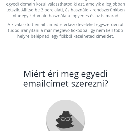
egyedi domain közül választhatod ki azt, amelyik a legjobban
tetszik. Állítsd be 3 perc alatt, és használd - rendszerünkben
mindegyik domain használata ingyenes és az is marad.
A kiválasztott email címedre érkező leveleket egyszerűen át
tudod irányítani a már meglévő fiókodba, így nem kell több
helyre belépned, egy fiókból kezelheted címeidet.
Miért éri meg egyedi
emailcímet szerezni?